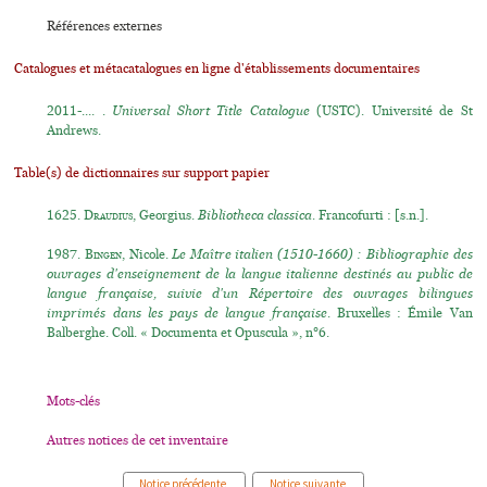
Références externes
Catalogues et métacatalogues en ligne d'établissements documentaires
2011-.... .
Universal Short Title Catalogue
(USTC). Université de St
Andrews.
Table(s) de dictionnaires sur support papier
1625.
Draudius
, Georgius.
Bibliotheca classica
. Francofurti : [s.n.].
1987.
Bingen
, Nicole.
Le Maître italien (1510-1660) : Bibliographie des
ouvrages d'enseignement de la langue italienne destinés au public de
langue française, suivie d'un Répertoire des ouvrages bilingues
imprimés dans les pays de langue française
. Bruxelles : Émile Van
Balberghe. Coll. « Documenta et Opuscula », n°6.
Mots-clés
Autres notices de cet inventaire
Notice précédente
Notice suivante