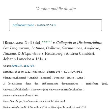
Anthonominalie
Notice n°2330
>
Bingen87
[
Berlaimont
Noël (de)]
●
Colloquia et Dictionariolum
Sex Linguarum, Latinae, Gallicae, Germanicae, Anglicae,
Italicae, & Hispanicae
●
Heidelberg : Andrea Cambieri,
Johann Lancelot
●
1614
●
USTC :
3006178
,
2533706
.
Draudius, 1625 : p.1322, «Colloquia ». Bingen, 1987 : p.21 et 29 , n°52 .
6 langues :
Allemand ♢
Anglais ♢
Espagnol ♢
Français ♢
Italien ♢
Latin ♢
2 localisations dans des établissements documentaires : Heidelberg (De),
Universitätsbibliothek ♢ Vancouver (Ca), University of British Columbia ♢
Notice
anthonominalie
n°2330.
Permalien : https://anthonominalie.fr/article2330.html
Notice créée le lundi 13 décembre 2021 → Mise à jour le lundi 16 mai 2022