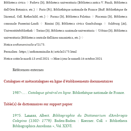
Biblioteca civica ♢ Padova (It), Biblioteca uni­ver­si­ta­ria (Biblioteca antica V. Pinali, Biblioteca
dell’Orto Botanico, etc.) ♢ Paris (Fr), Bibliothèque nationale de France (BnF, Bibliothèque de
l’Arsenal, Coll. Rothschild, etc.) ♢ Parma (It), Biblioteca Palatina ♢ Piacenza (It), Biblioteca
comu­nale Passerini-Landi ♢ Rimini (It), Biblioteca civica Gambalunga ♢ Salzburg (At),
Universitätsbibliothek ♢ Torino (It), Biblioteca nazio­nale uni­ver­si­ta­ria ♢ Urbino (It), Biblioteca
uni­ver­si­ta­ria (Biblioteca cen­trale dell’Area uma­nis­tica, etc.) ♢
Notice
anthonominalie
n°2175.
Permalien : https://anthonominalie.fr/article2175.html
Notice créée le mardi 13 avril 2021 → Mise à jour le samedi 16 octobre 2021
Références externes
Catalogues et métacatalogues en ligne d'établissements documentaires
1987-.... .
Catalogue général en ligne
. Bibliothèque nationale de France.
Table(s) de dictionnaires sur support papier
1975.
Labarre
, Albert.
Bibliographie du Dictionarium d’Ambrogio
Calepino (1502- 1779)
. Baden-Baden : Koerner. Coll. « Bibliotheca
Bibliographica Aureliana », Vol. XXVI.