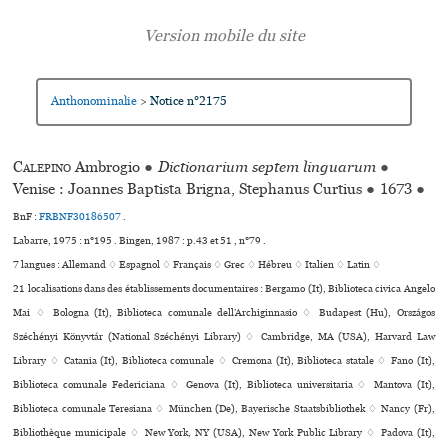
Anthonominalie
Notice n°2175
>
Calepino
Ambrogio
●
Dictionarium septem linguarum
●
Venise : Joannes Baptista Brigna, Stephanus Curtius
●
1673
●
BnF :
FRBNF30186507
.
Labarre, 1975 : n°195 . Bingen, 1987 : p.43 et 51 , n°79 .
7 langues :
Allemand ♢
Espagnol ♢
Français ♢
Grec ♢
Hébreu ♢
Italien ♢
Latin ♢
21 localisations dans des établissements documentaires : Bergamo (It), Biblioteca civica Angelo
Mai ♢ Bologna (It), Biblioteca comu­nale dell’Archiginnasio ♢ Budapest (Hu), Országos
Széchényi Könyvtár (National Széchényi Library) ♢ Cambridge, MA (USA), Harvard Law
Library ♢ Catania (It), Biblioteca comunale ♢ Cremona (It), Biblioteca sta­tale ♢ Fano (It),
Biblioteca comu­nale Federiciana ♢ Genova (It), Biblioteca uni­ver­si­ta­ria ♢ Mantova (It),
Biblioteca comu­nale Teresiana ♢ München (De), Bayerische Staatsbibliothek ♢ Nancy (Fr),
Bibliothèque muni­ci­pale ♢ New York, NY (USA), New York Public Library ♢ Padova (It),