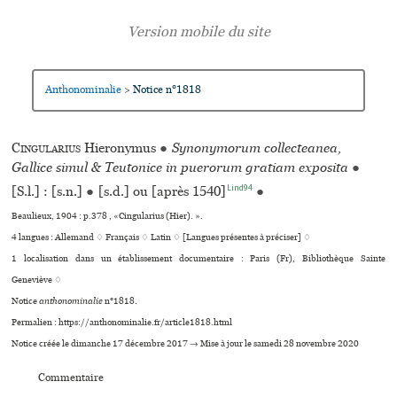
Anthonominalie
Notice n°1818
>
Cingularius
Hieronymus
●
Synonymorum collecteanea,
Gallice simul & Teutonice in puerorum gratiam exposita
●
Lind94
[S.l.] : [s.n.]
●
[s.d.] ou [après 1540]
●
Beaulieux, 1904 : p.378 , «Cingularius (Hier). ».
4 langues :
Allemand ♢
Français ♢
Latin ♢
[Langues présentes à préciser] ♢
1 localisation dans un établissement documentaire : Paris (Fr), Bibliothèque Sainte
Geneviève ♢
Notice
anthonominalie
n°1818.
Permalien : https://anthonominalie.fr/article1818.html
Notice créée le dimanche 17 décembre 2017 → Mise à jour le samedi 28 novembre 2020
Commentaire