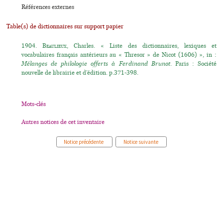
Références externes
Table(s) de dictionnaires sur support papier
1904.
Beaulieux
, Charles. « Liste des dictionnaires, lexiques et
vocabulaires français antérieurs au « Thresor » de Nicot (1606) », in :
Mélanges de philologie offerts à Ferdinand Brunot
. Paris : Société
nouvelle de librairie et d’édition. p.371-398.
Mots-clés
Autres notices de cet inventaire
Notice précédente
Notice suivante