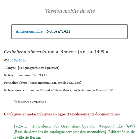
Anthonominalie
Notice n°1421
>
Catholicon abbre­via­tum
●
Rouen : [s.n.]
●
1499
●
GW :
6 Sp.261a
.
1 langue :
[Langues présentes à préciser] ♢
Notice
anthonominalie
n°1421.
Permalien : https://anthonominalie.fr/article1421.html
Notice créée le dimanche 17 avril 2016 → Mise à jour le dimanche 17 mai 2020
Références externes
Catalogues et métacatalogues en ligne d'établissements documentaires
1925-.... .
Datenbank des Gesamtkatalogs der Wiegendrucke
(GW)
[Base de données du catalogue complet des incunables]. Bibliothèque de
la ville de Berlin.