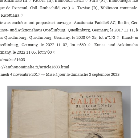
io Emanuele III ♢ Padova (It), Biblioteca civica ♢ Paris (Fr), Bibliothèque na
ue de l’Arsenal, Coll. Rothschild, etc.) ♢ Treviso (It), Biblioteca comunal
a Ricottiana ♢
nte aux enchères ont proposé cet ouvrage : Auctionata Paddle8 AG, Berlin, Ge
Kunst- und Auktionshaus Quedlinburg, Quedlinburg, Germany, le 2017 11 11, l
s Quedlinburg, Quedlinburg, Germany, le 2020 04 25, lot n°173 ♢ Kunst- 
uedlinburg, Germany, le 2022 11 02, lot n°80 ♢ Kunst- und Auktionsha
many, le 2022 11 05, lot n°80 ♢
inalie
n°1603.
s://anthonominalie.fr/article1603.html
samedi 4 novembre 2017 → Mise à jour le dimanche 3 septembre 2023