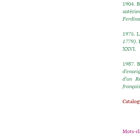
1904.
B
antérie
Ferdin
1975.
L
1779)
.
XXVI.
1987.
B
d'ensei
d'un R
françai
Catalog
Mots-cl