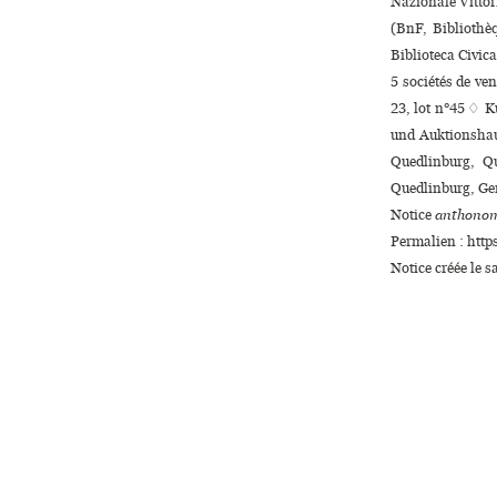
Nazionale Vittor
(BnF, Bibliothèq
Biblioteca Civic
5 sociétés de ve
23, lot n°45 ♢ 
und Auktionshau
Quedlinburg, Q
Quedlinburg, Ger
Notice
anthonom
Permalien : http
Notice créée le 