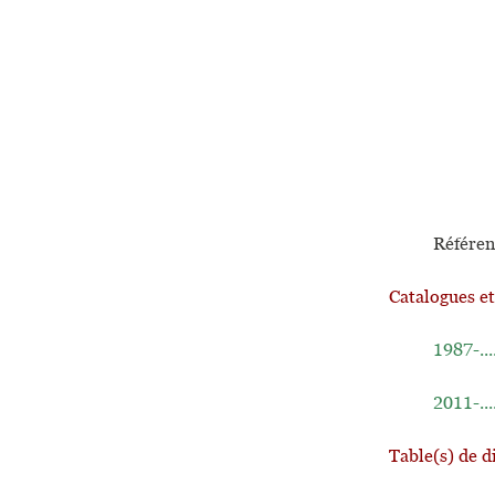
Référen
Catalogues e
1987-...
2011-...
Table(s) de d