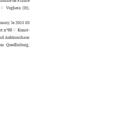
tionale de France
e ♢ Voghera (It),
rmany, le 2015 03
ot n°88 ♢ Kunst-
und Auktionshaus
us Quedlinburg,