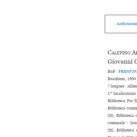
Anthonomi
Calepino
A
Giovanni 
BnF :
FRBNF39
Beaulieux, 1904 
7 langues :
Alle
17 localisation
Biblioteca Pio 
Biblioteca comu
(It), Biblioteca
comu­nale ♢ Ist
(It), Bibliotec