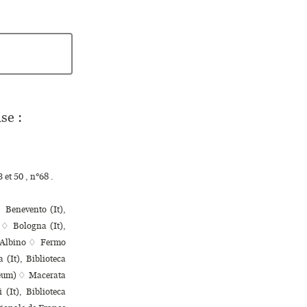
se :
et 50 , n°68 .
 Benevento (It),
 ♢ Bologna (It),
e Albino ♢ Fermo
 (It), Biblioteca
seum) ♢ Macerata
(It), Biblioteca