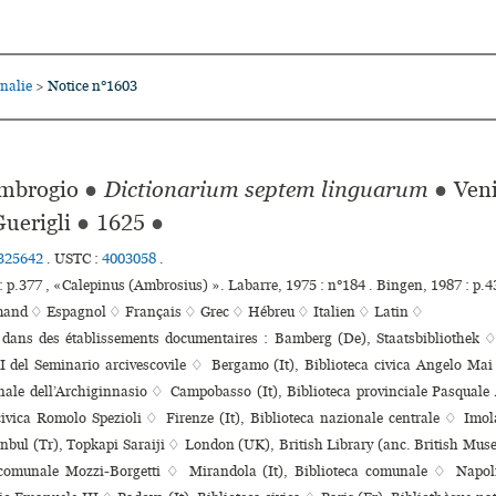
nalie
Notice n°1603
>
mbrogio
●
Dictionarium septem linguarum
●
Veni
Guerigli
●
1625
●
325642
.
USTC :
4003058
.
: p.377 , «Calepinus (Ambrosius) ». Labarre, 1975 : n°184 . Bingen, 1987 : p.43 
mand ♢
Espagnol ♢
Français ♢
Grec ♢
Hébreu ♢
Italien ♢
Latin ♢
s dans des établissements documentaires : Bamberg (De), Staatsbibliothek ♢
XI del Seminario arcivescovile ♢ Bergamo (It), Biblioteca civica Angelo Mai
­nale dell’Archiginnasio ♢ Campobasso (It), Biblioteca provinciale Pasqual
 civica Romolo Spezioli ♢ Firenze (It), Biblioteca nazio­nale cen­trale ♢ Imola
anbul (Tr), Topkapi Saraiji ♢ London (UK), British Library (anc. British Mu
a comu­nale Mozzi-Borgetti ♢ Mirandola (It), Biblioteca comunale ♢ Napoli 