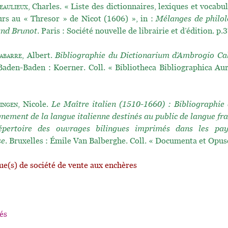
eaulieux
, Charles. « Liste des dictionnaires, lexiques et vocabul
urs au « Thresor » de Nicot (1606) », in :
Mélanges de philolo
and Brunot
. Paris : Société nouvelle de librairie et d’édition. p
abarre
, Albert.
Bibliographie du Dictionarium d’Ambrogio Ca
 Baden-Baden : Koerner. Coll. « Bibliotheca Bibliographica Aur
ingen
, Nicole.
Le Maître italien (1510-1660) : Bibliographie
gnement de la langue italienne destinés au public de langue fra
épertoire des ouvrages bilingues imprimés dans les pa
se
. Bruxelles : Émile Van Balberghe. Coll. « Documenta et Opusc
ue(s) de société de vente aux enchères
és