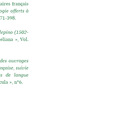
aires français
gie offerts à
.371-398.
lepino (1502-
eliana », Vol.
 des ouvrages
nçaise, suivie
ys de langue
ula », n°6.