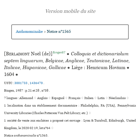
Anthonominalie
Notice n°1565
>
Bingen87
[
Berlaimont
Noël (de)]
●
Colloquia et dictionariolum
septem linguarum, Belgicae, Anglicae, Teutonicae, Latinae,
Italicae, Hispanicae, Gallicae
●
Liège : Henricum Hovium
●
1604
●
USTC :
3001733
,
1436470
.
Bingen, 1987 : p.21 et 28 , n°38 .
7 langues :
Allemand ♢
Anglais ♢
Espagnol ♢
Français ♢
Italien ♢
Latin ♢
Néerlandais ♢
1 localisation dans un établissement documentaire : Philadelphia, PA (USA), Pennsylvania
University Libraries (Charles Patterson Van Pelt Library, etc.) ♢
1 société de vente aux enchères a proposé cet ouvrage : Lyon & Turnbull, Edinburgh, United
Kingdom, le 2020 02 19, lot n°64 ♢
Notice
anthonominalie
n°1565.