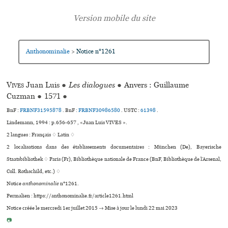
Anthonominalie
Notice n°1261
>
Vives
Juan Luis
●
Les dialogues
●
Anvers : Guillaume
Cuzman
●
1571
●
BnF :
FRBNF31595878
. BnF :
FRBNF30986580
.
USTC :
61398
.
Lindemann, 1994 : p.656-657 , «Juan Luis VIVES ».
2 langues :
Français ♢
Latin ♢
2 localisations dans des établissements documentaires : München (De), Bayerische
Staatsbibliothek ♢ Paris (Fr), Bibliothèque nationale de France (BnF, Bibliothèque de l’Arsenal,
Coll. Rothschild, etc.) ♢
Notice
anthonominalie
n°1261.
Permalien : https://anthonominalie.fr/article1261.html
Notice créée le mercredi 1er juillet 2015 → Mise à jour le lundi 22 mai 2023
📷