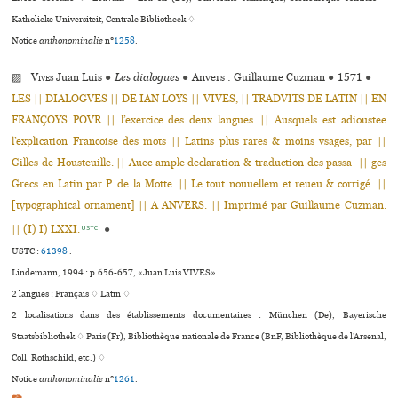
Katholieke Universiteit, Centrale Bibliotheek ♢
Notice
anthonominalie
n°
1258
.
▨
Vives
Juan Luis
●
Les dialogues
●
Anvers : Guillaume Cuzman
●
1571
●
LES || DIALOGVES || DE IAN LOYS || VIVES, || TRADVITS DE LATIN || EN
FRANÇOYS POVR || l’exercice des deux langues. || Ausquels est adioustee
l’explication Francoise des mots || Latins plus rares & moins vsages, par ||
Gilles de Housteuille. || Auec ample declaration & traduction des passa- || ges
Grecs en Latin par P. de la Motte. || Le tout nouuellem et reueu & corrigé. ||
[typographical ornament] || A ANVERS. || Imprimé par Guillaume Cuzman.
|| (I) I) LXXI.
●
USTC
USTC :
61398
.
Lindemann, 1994 : p.656-657, «Juan Luis VIVES».
2 langues :
Français ♢
Latin ♢
2 localisations dans des établissements documentaires : München (De), Bayerische
Staatsbibliothek ♢ Paris (Fr), Bibliothèque nationale de France (BnF, Bibliothèque de l’Arsenal,
Coll. Rothschild, etc.) ♢
Notice
anthonominalie
n°
1261
.