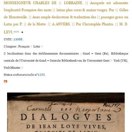
MONSEIGNEVR CHARLES DE || LORRAINE. || Ausquels est adioustée
l’explicatiõ Françoise des mots || latins plus rares & moins vsagez. Par || Gilles
de Housteuille. || Auec ample declaration & traduction des || passages grecs en
Latin par P. || de la Motte. || A ANVERS, || Par Christophle Plantin. || M. D.
LXVI.
●
USTC
USTC :
13088
.
2 langues :
Français ♢
Latin ♢
2 localisations dans des établissements documentaires : Gand = Gent (Be), Bibliothèque
centrale de l’Université de Gand = Centrale Bibliotheek van de Universiteit Gent ♢ York (UK),
York Minster ♢
Notice
anthonominalie
n°
1255
.
📷