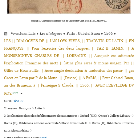
Gent (Be), Centrale Bibliotheek van de Universiteit Gent. Cote BHSL.RES.0757.
▨
Vives
Juan Luis
●
Les dialogues
●
Paris : Gabriel Buon
●
1566
●
LES || DIALOGVES DE || IAN LOYS VIVES, || TRADVITS DE LATIN || EN
FRANÇOYS. || Pour l’exercice des deux langues. || PAR B. IAMIN. || A
MONSEIGNEVR CHARLES DE || LORRAINE. || Ausquelz est adioustée
l’explication Françoise des motz || latins plus rares & moins usagez. Par ||
Gilles de Housteuille. || Auec ample declaration & traduction des passa- || ges
Grecz en Latin par P. de la Motte. || [Device] || A PARIS, || Pour Gabriel Buon,
au clos Bruneau, à || l’enseigne S Claude. || 1566. || AVEC PREVILEGE DV
ROY.
●
USTC
USTC :
65120
.
2 langues :
Français ♢
Latin ♢
3 localisations dans des établissements documentaires : Oxford (UK), Queen’s College Library ♢
Roma (It), Biblioteca nazio­nale cen­trale Vittorio Emanuele II ♢ Roma (It), Biblioteca uni­ver­si­
ta­ria Alessandrina ♢