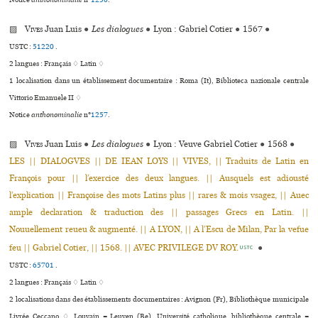
Notice
anthonominalie
n°
1256
.
▨
Vives
Juan Luis
●
Les dialogues
●
Lyon : Gabriel Cotier
●
1567
●
USTC :
51220
.
2 langues :
Français ♢
Latin ♢
1 localisation dans un établissement documentaire : Roma (It), Biblioteca nazio­nale cen­trale
Vittorio Emanuele II ♢
Notice
anthonominalie
n°
1257
.
▨
Vives
Juan Luis
●
Les dialogues
●
Lyon : Veuve Gabriel Cotier
●
1568
●
LES || DIALOGVES || DE IEAN LOYS || VIVES, || Traduits de Latin en
François pour || l’exercice des deux langues. || Ausquels est adiousté
l’explication || Françoise des mots Latins plus || rares & mois vsagez, || Auec
ample declaration & traduction des || passages Grecs en Latin. ||
Nouuellement reueu & augmenté. || A LYON, || A l’Escu de Milan, Par la vefue
feu || Gabriel Cotier, || 1568. || AVEC PRIVILEGE DV ROY.
●
USTC
USTC :
65701
.
2 langues :
Français ♢
Latin ♢
2 localisations dans des établissements documentaires : Avignon (Fr), Bibliothèque muni­ci­pale
Livrée Ceccano ♢ Louvain = Leuven (Be), Université catholique, bibliothèque centrale =