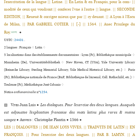
l’exercitation de la langue || Latine. || En Latin & en François, pour la com- ||
modité de ceux qui voudront || conferer l’vne à l’autre || langue. || SECONDE
EDITION, || Reueuë & corrigee mieux que par || cy deuant. || A Lyon à l’Escu
de Milan, || PAR GABRIEL COTIER. || [-] || 1564. || Auec Priuilege du
Roy.
●
USTC
USTC :
24431
.
2 langues :
Français ♢
Latin ♢
5 localisations dans des établissements documentaires : Lyon (Fr), Bibliothèque muni­ci­pale ♢
Mannheim (De), Universitätsbibliothek ♢ New Haven, CT (USA), Yale University Library
(Beinecke Library, Sterling Memorial Library, Yale Medical Historical Library, etc.) ♢ Paris
(Fr), Bibliothèque nationale de France (BnF, Bibliothèque de l’Arsenal, Coll. Rothschild, etc.) ♢
Toulouse (Fr), Médiathèque José Cabanis ♢
Notice
anthonominalie
n°
1254
.
▨
Vives
Juan Luis
●
Les dialogues. Pour l’exercise des deux langues. Ausquels
est adjoustee l’explication francoise des mots latins plus rares & moins
usagez
●
Anvers : Christophe Plantin
●
1566
●
LES || DIALOGVES || DE IEAN LOYS VIVES, || TRADVITS DE LATIN || EN
FRANÇOIS. || Pour l’exercise des deux langues. || PAR B. IAMYN. || A