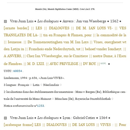
Munich (De), Munich DigitiZation Center (MDZ). Cote L.lat.f. 278.
▨
Vives
Juan Luis
●
Les dialogues
●
Anvers : Jan van Waesberge
●
1562
●
[ornate border] || LES || DIALOGVES || DE M. IAN LOYS VI- || VES
TRANSLATES DE LA- || tin en François & Flamen, pour || la commodité de la
|| Ieunesse. || De Tsamencoutinghen van M. Ian Loys || Viues, ouergheset wt
den Latijn in || Franchois ende Nederduytsch, tot || behoef vander Ioncheyt. ||
A ANVERS, || Chez Ian VVaesberghe, sus le Cimitiere || nostre Dame, à l’Escu
de Flandres. || M. D. LXII. || AVEC PRIVILEGE || DV ROY. ||
●
USTC
USTC :
60054
.
Lindemann, 1994 : p.656, «Juan Luis VIVES».
3 langues :
Français ♢
Latin ♢
Néerlandais ♢
2 localisations dans des établissements documentaires : Mons = Bergen (Be), Bibliothèque cen­
trale de l’uni­ver­sité de Mons-Hainaut ♢ München (De), Bayerische Staatsbibliothek ♢
Notice
anthonominalie
n°
1253
.
▨
Vives
Juan Luis
●
Les dialogues
●
Lyon : Gabriel Cotier
●
1564
●
[arabesque frame] LES || DIALOGVES || DE IAN LOYS || VIVES : || Pour