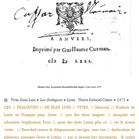
Munich (De), Bayerische Staatsbibliothek digital. Cote L.lat.f. 279.
▨
Vives
Juan Luis
●
Les dialogues
●
Lyon : Veuve Gabriel Cotier
●
1571
●
LES || DIALOGVES || DE IEAN LOYS || VIVES, || [fleuron] || Traduits de
Latin en François pour l’exer- || cice des deux langues. || Ausquels est
adioustee l’explication Fran- || çoise des mots Latins plus ra- || res & moins
vsités : || Derechef reueus & diligemment corrigez, auec vne || declaration de
plusieurs passages Grecs & Latins, || par ci deuant fort corromptus : & remis