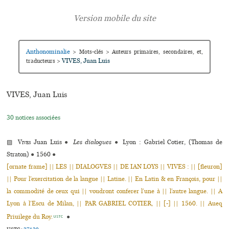
Anthonominalie
>
Mots-clés
>
Auteurs primaires, secondaires, et,
VIVES, Juan Luis
traducteurs
>
VIVES, Juan Luis
30 notices associées
▨
Vives
Juan Luis
●
Les dialogues
●
Lyon : Gabriel Cotier, (Thomas de
Straton)
●
1560
●
[ornate frame] || LES || DIALOGVES || DE IAN LOYS || VIVES : || [fleuron]
|| Pour l’exercitation de la langue || Latine. || En Latin & en François, pour ||
la commodité de ceux qui || voudront conferer l’une à || l’autre langue. || A
Lyon à l’Escu de Milan, || PAR GABRIEL COTIER, || [-] || 1560. || Aueq
Priuilege du Roy.
●
USTC