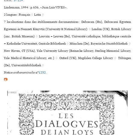
USTC :
37129
.
Lindemann, 1994 : p.656, «Juan Luis VIVES».
2 langues :
Français ♢
Latin ♢
7 localisations dans des établissements documentaires : Debrecen (Hu), Debreceni Egyetem
Egyetemi és Nemzeti Könyvtár (University & National Library) ♢ London (UK), British Library
(anc. British Museum) ♢ Louvain = Leuven (Be), Université catholique, bibliothèque centrale
= Katholieke Universiteit, Centrale Bibliotheek ♢ München (De), Bayerische Staatsbibliothek ♢
New Haven, CT (USA), Yale University Library (Beinecke Library, Sterling Memorial Library,
Yale Medical Historical Library, etc.) ♢ Oxford (UK), Magdalen College Library ♢ Tübingen
(De), Universitätsbibliothek ♢
Notice
anthonominalie
n°
1252
.
📷