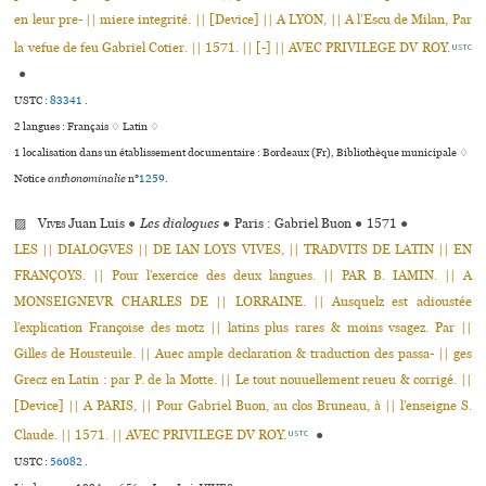
en leur pre- || miere integrité. || [Device] || A LYON, || A l’Escu de Milan, Par
la vefue de feu Gabriel Cotier. || 1571. || [-] || AVEC PRIVILEGE DV ROY.
USTC
●
USTC :
83341
.
2 langues :
Français ♢
Latin ♢
1 localisation dans un établissement documentaire : Bordeaux (Fr), Bibliothèque muni­ci­pale ♢
Notice
anthonominalie
n°
1259
.
▨
Vives
Juan Luis
●
Les dialogues
●
Paris : Gabriel Buon
●
1571
●
LES || DIALOGVES || DE IAN LOYS VIVES, || TRADVITS DE LATIN || EN
FRANÇOYS. || Pour l’exercice des deux langues. || PAR B. IAMIN. || A
MONSEIGNEVR CHARLES DE || LORRAINE. || Ausquelz est adioustée
l’explication Françoise des motz || latins plus rares & moins vsagez. Par ||
Gilles de Housteuile. || Auec ample declaration & traduction des passa- || ges
Grecz en Latin : par P. de la Motte. || Le tout nouuellement reueu & corrigé. ||
[Device] || A PARIS, || Pour Gabriel Buon, au clos Bruneau, à || l’enseigne S.
Claude. || 1571. || AVEC PRIVILEGE DV ROY.
●
USTC
USTC :
56082
.