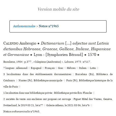
Anthonominalie
Notice n°1965
>
Calepino
Ambrogio
●
Dictionarium
[...]
adjectae sunt Latinis
dictionibus Hebraeae, Graecae, Gallicae, Italicae, Hispanicae
et Germanicae
●
Lyon : [Symphorien Béraud]
●
1570
●
Beaulieux, 1904 : p.377 , «Calepinus (Ambrosius) ». Labarre, 1975 : n°117 .
7 langues :
Allemand ♢
Espagnol ♢
Français ♢
Grec ♢
Hébreu ♢
Italien ♢
Latin ♢
3 localisations dans des établissements documentaires : Barcelona (Es), Biblioteca de
Catalunya ♢ Nantes (Fr), Bibliothèque muni­ci­pale ♢ Paris (Fr), Bibliothèque his­to­ri­que de la
ville de Paris ♢
1 localisation dans une bibliothèque privée : Bibliothèque privée Éric Plancke ♢
2 sociétés de vente aux enchères ont proposé cet ouvrage : Piguet Hôtel des Ventes, Genève,
Switzerland, le 2019 03 21, lot n°7 ♢ Galerie Athena, le 2021 03 06, lot n°6 ♢
Notice
anthonominalie
n°1965.