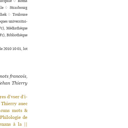
ni­ci­pale ♢ Roma
pale ♢ Strasbourg
iothek ♢ Toulouse
s uni­ver­si­tai­
(Fr), Médiathèque
Fr), Bibliothèque
e 2010 10 01, lot
mots francois,
Iehan Thierry
es d’vser d’i-
 Thierry auec
aulcuns mots &
Philologie de
nans à la ||