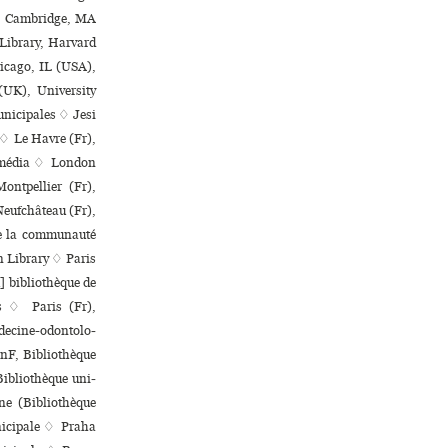
 ♢ Cambridge, MA
Library, Harvard
hicago, IL (USA),
(UK), University
­ci­pa­les ♢ Jesi
 ♢ Le Havre (Fr),
i­mé­dia ♢ London
ontpellier (Fr),
Neufchâteau (Fr),
 la com­mu­nauté
n Library ♢ Paris
biblio­thè­que de
es ♢ Paris (Fr),
édecine-odon­to­lo­
(BnF, Bibliothèque
Bibliothèque uni­
onne (Bibliothèque
i­ci­pale ♢ Praha