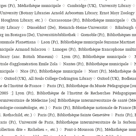
ges (Fr), Médiathèque muni­ci­pale ♢ Cambridge (UK), University Library
University (Botany Libraries Arnold Arboretum Library, Ernst Mayr Zoology 
 Houghton Library, etc.) ♢ Carcassonne (Fr), Bibliothèque muni­ci­pale ♢ C
ity Library ♢ Düsseldorf (De), Heinrich-Heine-Universität ♢ Edinburgh 
rg im Breisgau (De), Universitätsbibliothek ♢ Grenoble (Fr), Bibliothèques muni
 comu­nale Planettiana ♢ Laon (Fr), Bibliothèque muni­ci­pale Suzanne Martinet
i­ci­pale Armand Salacrou ♢ Limoges (Fr), Bibliothèque fran­co­phone mul­t
ibrary (anc. British Museum) ♢ Lyon (Fr), Bibliothèque muni­ci­pale ♢ M
trale d’agglo­mé­ra­tion Emile Zola ♢ Nantes (Fr), Bibliothèque muni­ci­pale ♢ 
nicipale ♢ Nice (Fr), Bibliothèque municipale ♢ Niort (Fr), Médiathèque de
on ♢ Oxford (UK), All Souls College Codrington Library ♢ Oxford (UK), Bodleia
ue de l’Institut de France ♢ Paris (Fr), Bibliothèque du Musée Pédagogique [ou] 
2005 :] Lyon (Fr), Bibliothèque de l’Institut de Recherches Pédagogiqu
ru­ni­ver­si­taire de Médecine [ou] Bibliothèque inte­ru­ni­ver­si­taire de santé (M
o­lo­gie-cos­mé­to­lo­gie, etc.) ♢ Paris (Fr), Bibliothèque nationale de France 
ll. Rothschild, etc.) ♢ Paris (Fr), Bibliothèque Sainte Geneviève ♢ Paris (Fr), 
 Paris (Fr), Université de Paris, Bibliothèque inte­ru­ni­ver­si­taire de la Sorb
ollection dite « Richelieu », etc.) ♢ Pont-à-Mousson (Fr), Médiathèque mun