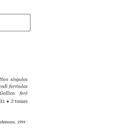
 Non singulas
endi formulas
allica ferè
31
●
2 tomes
ndemann, 1994 :