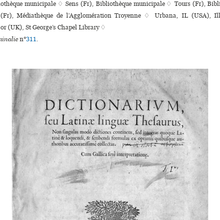
liothèque muni­ci­pale ♢ Sens (Fr), Bibliothèque muni­ci­pale ♢ Tours (Fr), Bibl
(Fr), Médiathèque de l’Agglomération Troyenne ♢ Urbana, IL (USA), Illi
r (UK), St George’s Chapel Library ♢
inalie
n°
311
.