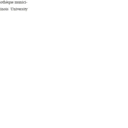
iothèque muni­ci­
nois University