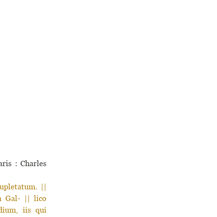
ris : Charles
upletatum. ||
 Gal- || lico
ium, iis qui