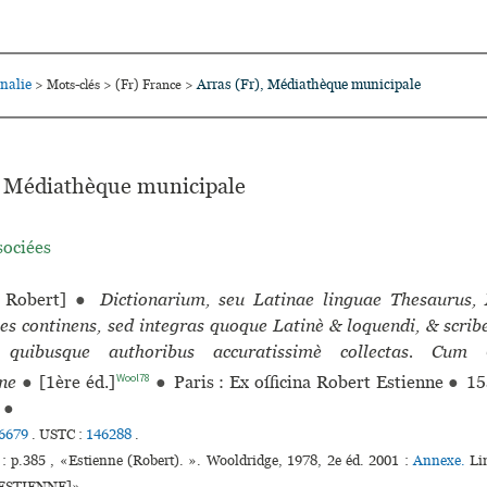
nalie
Arras (Fr), Médiathèque muni­ci­pale
>
Mots-clés
>
(Fr) France
>
, Médiathèque muni­ci­pale
sociées
Robert]
●
Dictionarium, seu Latinae linguae Thesaurus,
es continens, sed integras quoque Latinè & loquendi, & scrib
 quibusque authoribus accuratissimè collectas. Cum G
Wool78
one
●
[1ère éd.]
●
Paris : Ex officina Robert Estienne
●
15
.
●
6679
.
USTC :
146288
.
: p.385 , «Estienne (Robert). ». Wooldridge, 1978, 2e éd. 2001 :
Annexe.
Li
t ESTIENNE]».