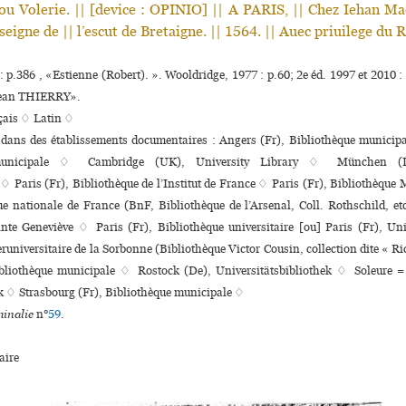
ou Volerie. || [device : OPINIO] || A PARIS, || Chez Iehan Ma
seigne de || l’escut de Bretaigne. || 1564. || Auec priuilege du R
: p.386 , «Estienne (Robert). ». Wooldridge, 1977 : p.60; 2e éd. 1997 et 2010 :
Jean THIERRY».
çais ♢
Latin ♢
 dans des établissements documentaires : Angers (Fr), Bibliothèque muni­ci­p
uni­ci­pale ♢ Cambridge (UK), University Library ♢ München (D
 ♢ Paris (Fr), Bibliothèque de l’Institut de France ♢ Paris (Fr), Bibliothèque
ue nationale de France (BnF, Bibliothèque de l’Arsenal, Coll. Rothschild, et
nte Geneviève ♢ Paris (Fr), Bibliothèque uni­ver­si­taire [ou] Paris (Fr), Uni
­ru­ni­ver­si­taire de la Sorbonne (Bibliothèque Victor Cousin, collection dite « Ri
bliothèque muni­ci­pale ♢ Rostock (De), Universitätsbibliothek ♢ Soleure =
k ♢ Strasbourg (Fr), Bibliothèque muni­ci­pale ♢
inalie
n°
59
.
ire