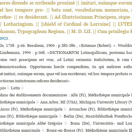
hores dicendo ac scribendo proximè || imitari, suámque eorum
vel hoc tempore pro- || bata sunt, vocabularum memoriam,
efice- || re desiderant. || Ad illustrissimum Principem, atq
| Lotharingium. || [shield of Cardinal de Lorraine] || LVTE
hanum, Typographum Regium. || M. D. LII. || Cum priuilegio 
0923
.
le, 1758 : p.66. Beaulieux, 1904 : p.385-386 , «Estienne (Robert). ». Wooldri
Lindemann, 1994 : p.568, «DICTIONARIVM Latinogallicum, postrema hac 
uius verò praecipuus est vsus, ad Latini sermonis foelicitatem, & cum 
emonstrandam. Opportunum hercle compendium, iis qui meliores auth
è imitari, suámque eorum, quae vel iam exciderunt, vel hoc tempore probata 
ctiorum imitationem reficere desiderant».
çais ♢
Latin ♢
 dans des établissements documentaires : Albi (Fr), Médiathèque municipale
liothèque muni­ci­pale ♢ Ann Arbor, MI (USA), Michigan University Library 
 Arras (Fr), Médiathèque muni­ci­pale ♢ Avranches (Fr), Bibliothèque muni­c
e (Fr), Bibliothèque muni­ci­pale ♢ Berlin (De), Staatsbibliothek Preußisch
liothèque muni­ci­pale Abbé Grégoire ♢ Bonn (De), Universitäts- und La
ibliothèque muni­ci­pale ♢ Bourg-en-Bresse (Fr), Médiathèque muni­ci­pale E