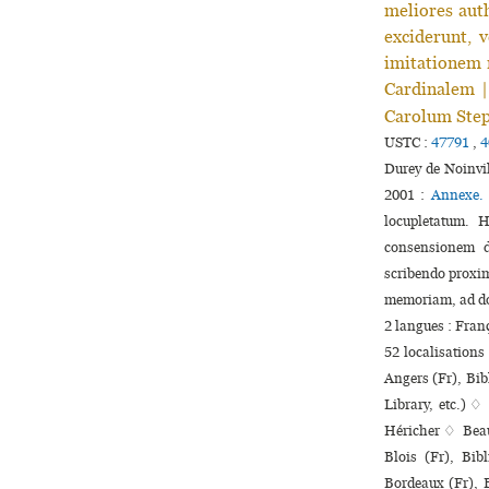
meliores aut
exciderunt, 
imitationem r
Cardinalem |
Carolum Step
USTC :
47791
,
4
Durey de Noinvil
2001 :
Annexe.
locupletatum. H
consensionem d
scribendo proxim
memoriam, ad do
2 langues :
Fran
52 localisations
Angers (Fr), Bib
Library, etc.) ♢
Héricher ♢ Beaun
Blois (Fr), Bib
Bordeaux (Fr), B