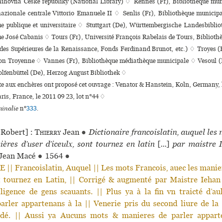
i­hovna Ceské repu­bliky (National Library) ♢ Rennes (Fr), Bibliothèque mu
 nazio­nale cen­trale Vittorio Emanuele II ♢ Senlis (Fr), Bibliothèque muni­ci­
ue publi­que et uni­ver­si­taire ♢ Stuttgart (De), Württembergische Landesbibl
e José Cabanis ♢ Tours (Fr), Université François Rabelais de Tours, Bibliothèque
udes Supérieures de la Renaissance, Fonds Ferdinand Brunot, etc.) ♢ Troyes 
on Troyenne ♢ Vannes (Fr), Bibliothèque média­thè­que muni­ci­pale ♢ Vesoul (
olfenbüttel (De), Herzog August Bibliothek ♢
nte aux enchères ont proposé cet ouvrage : Venator & Hanstein, Koln, Germany, l
ris, France, le 2011 09 23, lot n°44 ♢
inalie
n°
333
.
Robert] :
Thierry
Jean
●
Dictionaire francoislatin, auquel les 
ères d’user d’iceulx, sont tournez en latin
[...]
par maistre 
 Jean Macé
●
1564
●
| Francoislatin, Auquel || Les mots Francois, auec les manier
nt tournez en Latin, || Corrigé & augmenté par Maistre Iehan
iligence de gens scauants. || Plus ya à la fin vn traicté d’
arler appartenans à la || Venerie pris du second liure de la 
dé. || Aussi ya Aucuns mots & manieres de parler apparte