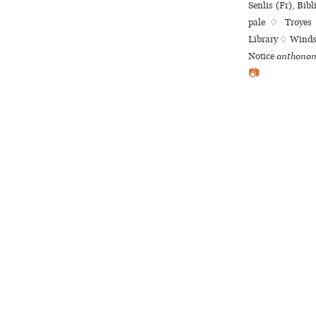
Senlis (Fr), Bib
pale ♢ Troyes 
Library ♢ Windso
Notice
anthonom
📷