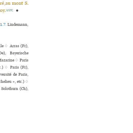
cé,au mont S.
oy.
●
USTC
1.7.
Lindemann,
ale ♢ Arras (Fr),
e), Bayerische
 Mazarine ♢ Paris
c.) ♢ Paris (Fr),
versité de Paris,
chelieu », etc.) ♢
 Solothurn (Ch),