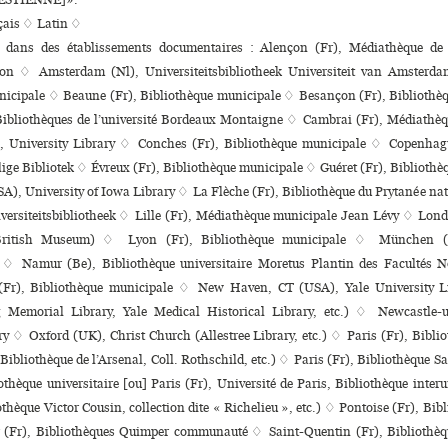
çais ♢
Latin ♢
ns dans des établissements documentaires : Alençon (Fr), Médiathèque d
on ♢ Amsterdam (Nl), Universiteitsbibliotheek Universiteit van Amsterd
­ci­pale ♢ Beaune (Fr), Bibliothèque muni­ci­pale ♢ Besançon (Fr), Bibliothèq
Bibliothèques de l’université Bordeaux Montaigne ♢ Cambrai (Fr), Médiathèqu
 University Library ♢ Conches (Fr), Bibliothèque muni­ci­pale ♢ Copenh
ige Bibliotek ♢ Évreux (Fr), Bibliothèque muni­ci­pale ♢ Guéret (Fr), Bibliothèq
SA), University of Iowa Library ♢ La Flèche (Fr), Bibliothèque du Prytanée nati
versiteitsbibliotheek ♢ Lille (Fr), Médiathèque muni­ci­pale Jean Lévy ♢ Lon
British Museum) ♢ Lyon (Fr), Bibliothèque muni­ci­pale ♢ München (
k ♢ Namur (Be), Bibliothèque uni­ver­si­taire Moretus Plantin des Facultés 
r), Bibliothèque muni­ci­pale ♢ New Haven, CT (USA), Yale University L
ng Memorial Library, Yale Medical Historical Library, etc.) ♢ Newcastle
ry ♢ Oxford (UK), Christ Church (Allestree Library, etc.) ♢ Paris (Fr), Bibli
Bibliothèque de l’Arsenal, Coll. Rothschild, etc.) ♢ Paris (Fr), Bibliothèque S
thèque uni­ver­si­taire [ou] Paris (Fr), Université de Paris, Bibliothèque inte­ru­ni
thèque Victor Cousin, collection dite « Richelieu », etc.) ♢ Pontoise (Fr), Bibl
(Fr), Bibliothèques Quimper communauté ♢ Saint-Quentin (Fr), Bibliothèqu