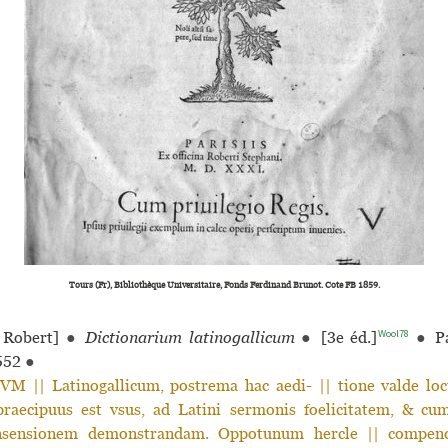
Tours (Fr), Bibliothèque Universitaire, Fonds Ferdinand Brunot. Cote FB 1859.
Wool78
Robert]
●
Dictionarium latinogallicum
●
[3e éd.]
●
Pa
552
●
 || Latinogallicum, postrema hac aedi- || tione valde loc
raecipuus est vsus, ad Latini sermonis foelicitatem, & cum
nsensionem demonstrandam. Oppotunum hercle || compend