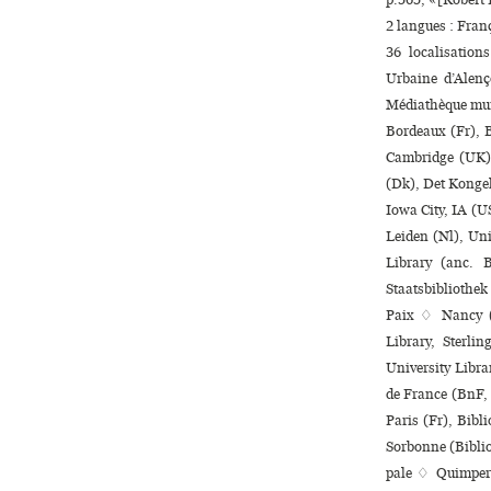
2 langues :
Fran
36 localisatio
Urbaine d’Alenç
Médiathèque muni
Bordeaux (Fr), 
Cambridge (UK),
(Dk), Det Kongel
Iowa City, IA (U
Leiden (Nl), Uni
Library (anc. 
Staatsbibliothe
Paix ♢ Nancy (F
Library, Sterli
University Libra
de France (BnF, 
Paris (Fr), Biblio
Sorbonne (Biblio
pale ♢ Quimper 