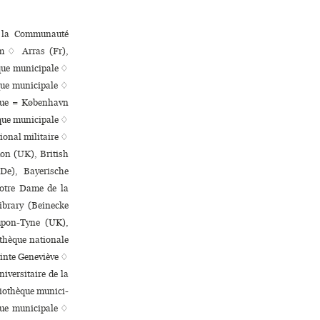
e la Communauté
am ♢ Arras (Fr),
ue muni­ci­pale ♢
e muni­ci­pale ♢
ague = København
ue muni­ci­pale ♢
onal mili­taire ♢
don (UK), British
De), Bayerische
Notre Dame de la
ibrary (Beinecke
-upon-Tyne (UK),
othèque nationale
ainte Geneviève ♢
­ver­si­taire de la
iothèque muni­ci­
e muni­ci­pale ♢