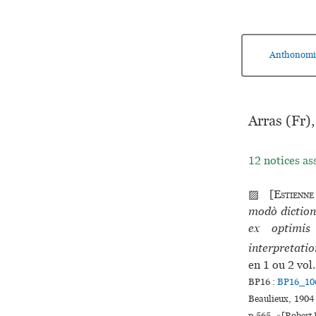
Anthonomi
Arras (Fr)
12 notices as
▨ [
Estienne
modò diction
ex optimis
interpretati
en 1 ou 2 vol
BP16 :
BP16_10
Beaulieux, 1904 
p.565, «[Rober