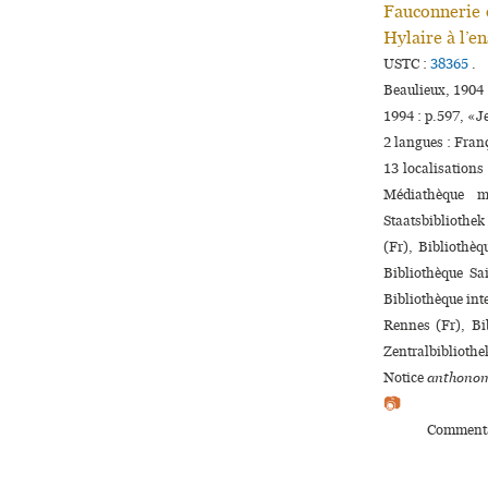
Fauconnerie 
Hylaire à l’en
USTC :
38365
.
Beaulieux, 1904 
1994 : p.597, «
2 langues :
Fran
13 localisations
Médiathèque m
Staatsbibliothek
(Fr), Bibliothèq
Bibliothèque Sai
Bibliothèque inte
Rennes (Fr), Bi
Zentralbibliothe
Notice
anthonom
📷
Commenta