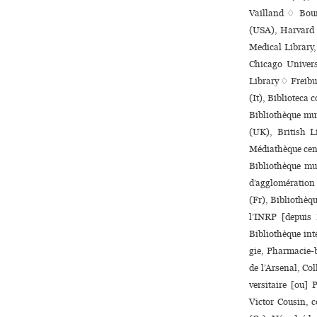
Vailland ♢ Bour
(USA), Harvard 
Medical Library,
Chicago Univers
Library ♢ Freibu
(It), Biblioteca
Bibliothèque mun
(UK), British L
Médiathèque cen­
Bibliothèque mu
d’agglo­mé­ra­ti
(Fr), Bibliothèq
l’INRP [depuis 
Bibliothèque inte­
gie, Pharmacie-bi
de l’Arsenal, Co
ver­si­taire [ou]
Victor Cousin, c