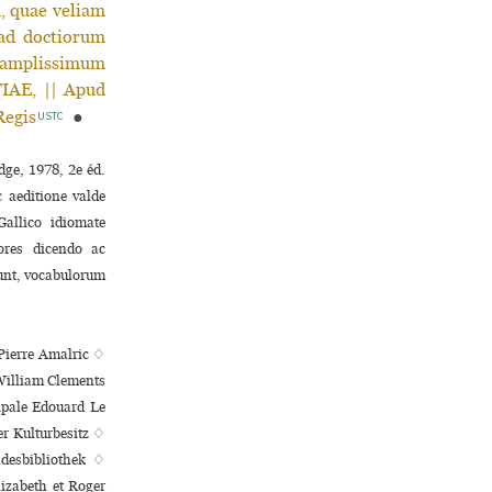
, quae veliam
 ad doctiorum
ue amplissimum
TIAE, || Apud
Regis
●
USTC
dge, 1978, 2e éd.
aeditione valde
Gallico idiomate
ores dicendo ac
sunt, vocabulorum
 Pierre Amalric ♢
(William Clements
i­pale Edouard Le
er Kulturbesitz ♢
ndesbibliothek ♢
lizabeth et Roger