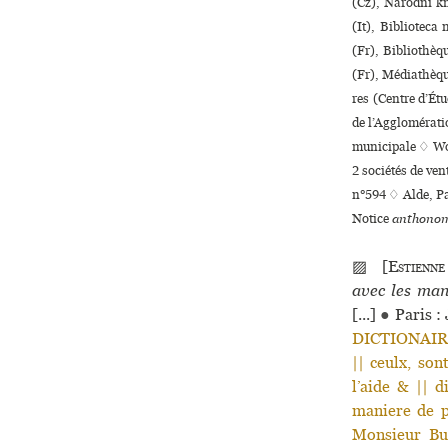
(Cz), Národní kn
(It), Biblioteca
(Fr), Bibliothèq
(Fr), Médiathèqu
res (Centre d’Ét
de l’Agglomérati
muni­ci­pale ♢ W
2 sociétés de ve
n°594 ♢ Alde, Pa
Notice
anthonom
▨ [
Estienne
avec les mani
[...]
●
Paris :
DICTIONAIRE |
|| ceulx, so
l’aide & || d
maniere de p
Monsieur Bu