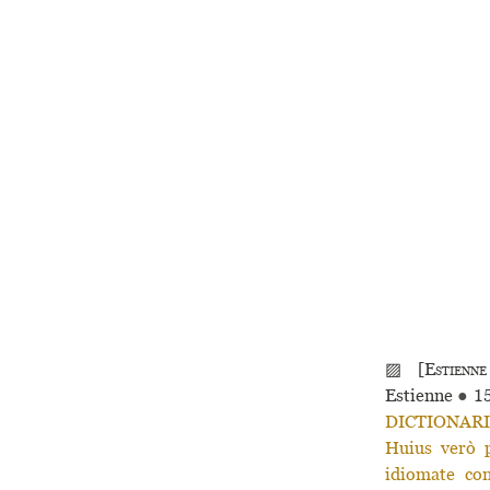
▨ [
Estienne
Estienne
●
1
DICTIONARIVM
Huius verò p
idiomate co