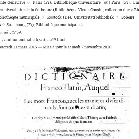
nte Geneviève ♢ Paris (Fr), Bibliothèque uni­ver­si­taire [ou] Paris (Fr), Uni
­ru­ni­ver­si­taire de la Sorbonne (Bibliothèque Victor Cousin, collection dite « Ri
bliothèque muni­ci­pale ♢ Rostock (De), Universitätsbibliothek ♢ Soleure =
k ♢ Strasbourg (Fr), Bibliothèque muni­ci­pale ♢
inalie
n°59.
s://anthonominalie.fr/article59.html
mercredi 11 mars 2015 → Mise à jour le samedi 7 novembre 2020