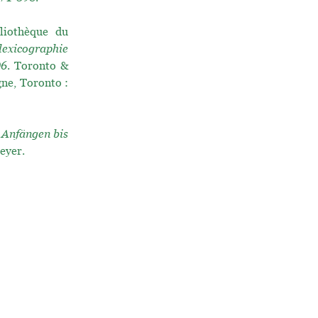
liothèque du
exicographie
06
. Toronto &
gne, Toronto :
 Anfängen bis
eyer.