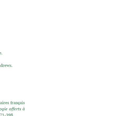
e.
ndrews.
aires français
gie offerts à
.371-398.