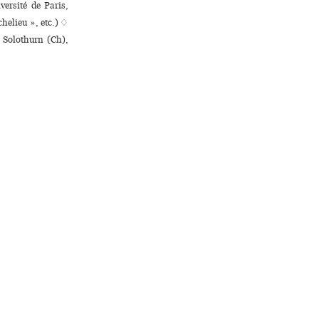
versité de Paris,
chelieu », etc.) ♢
 Solothurn (Ch),