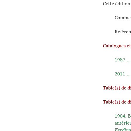
Cette édition 
Commen
Référen
Catalogues e
1987-...
2011-...
Table(s) de d
Table(s) de d
1904.
B
antérie
Ferdin