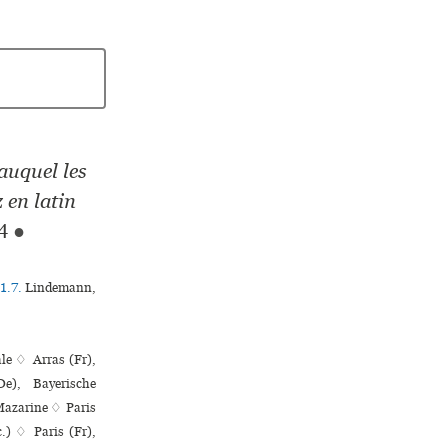
auquel les
 en latin
4
●
1.7.
Lindemann,
ale ♢ Arras (Fr),
e), Bayerische
 Mazarine ♢ Paris
c.) ♢ Paris (Fr),