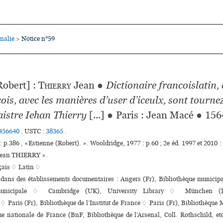
nalie
Notice n°59
>
obert] :
Thierry
Jean
●
Dictionaire francoislatin, 
ois, avec les manières d’user d’iceulx, sont tournez
istre Iehan Thierry
[...]
●
Paris : Jean Macé
●
156
456640
.
USTC :
38365
.
: p.386 , «Estienne (Robert). ». Wooldridge, 1977 : p.60 ; 2e éd. 1997 et 2010 :
«Jean THIERRY ».
çais ♢
Latin ♢
 dans des établissements documentaires : Angers (Fr), Bibliothèque muni­ci­p
uni­ci­pale ♢ Cambridge (UK), University Library ♢ München (D
 ♢ Paris (Fr), Bibliothèque de l’Institut de France ♢ Paris (Fr), Bibliothèque
ue nationale de France (BnF, Bibliothèque de l’Arsenal, Coll. Rothschild, et