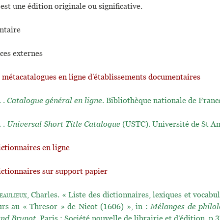
est une édition originale ou significative.
taire
ces externes
t métacatalogues en ligne d'établissements documentaires
. .
Catalogue général en ligne
. Bibliothèque nationale de Franc
. .
Universal Short Title Catalogue
(USTC). Université de St A
ictionnaires en ligne
ictionnaires sur support papier
eaulieux
, Charles. « Liste des dictionnaires, lexiques et vocabul
urs au « Thresor » de Nicot (1606) », in :
Mélanges de philolo
and Brunot
. Paris : Société nouvelle de librairie et d’édition. p