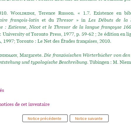
010.
Wooldridge
, Terence Russon. « 1.7. Existence en bib
aire françois-latin
et du
Thresor
» in
Les Débuts de la l
se : Estienne, Nicot et le Thresor de la langue françoyse 16
: University of Toronto Press, 1977, p. 59-62 ; 2e édition en li
 1997; Toronto : Le Net des Études françaises, 2010.
indemann
, Margarete.
Die französischen Wörterbücher von den
ntstehung und typologische Beschreibung.
Tübingen : M. Niem
és
notices de cet inventaire
Notice précédente
Notice suivante