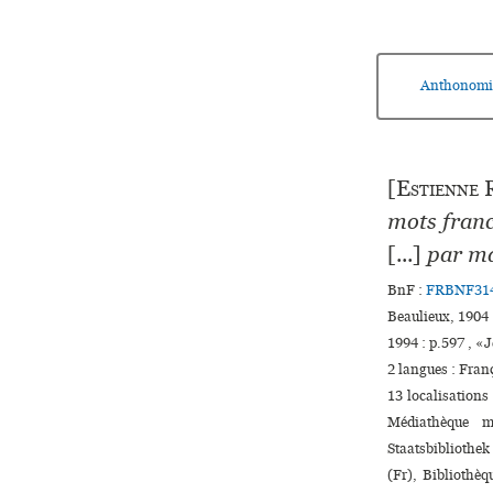
Anthonomi
[
Estienne
R
mots franc
[...]
par ma
BnF :
FRBNF31
Beaulieux, 1904 
1994 : p.597 , 
2 langues :
Fran
13 localisations
Médiathèque m
Staatsbibliothek
(Fr), Bibliothèq