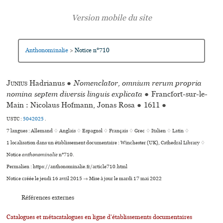
Anthonominalie
Notice n°710
>
Junius
Hadrianus
●
Nomenclator, omnium rerum propria
nomina septem diversis linguis explicata
●
Francfort-sur-le-
Main : Nicolaus Hofmann, Jonas Rosa
●
1611
●
USTC :
5042025
.
7 langues :
Allemand ♢
Anglais ♢
Espagnol ♢
Français ♢
Grec ♢
Italien ♢
Latin ♢
1 localisation dans un établissement documentaire : Winchester (UK), Cathedral Library ♢
Notice
anthonominalie
n°710.
Permalien : https://anthonominalie.fr/article710.html
Notice créée le jeudi 16 avril 2015 → Mise à jour le mardi 17 mai 2022
Références externes
Catalogues et métacatalogues en ligne d'établissements documentaires