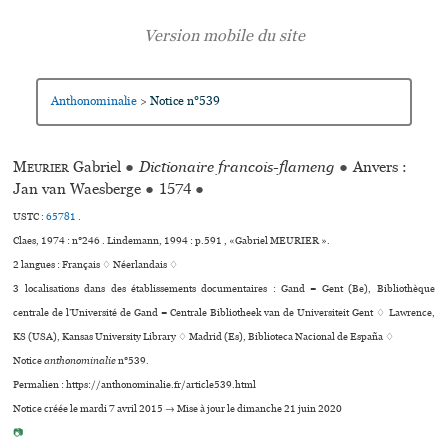
Anthonominalie
Notice n°539
>
Meurier
Gabriel
●
Dictionaire francois-flameng
●
Anvers :
Jan van Waesberge
●
1574
●
USTC :
65781
.
Claes, 1974 : n°246 . Lindemann, 1994 : p.591 , «Gabriel MEURIER ».
2 langues :
Français ♢
Néerlandais ♢
3 localisations dans des établissements documentaires : Gand = Gent (Be), Bibliothèque
centrale de l’Université de Gand = Centrale Bibliotheek van de Universiteit Gent ♢ Lawrence,
KS (USA), Kansas University Library ♢ Madrid (Es), Biblioteca Nacional de España ♢
Notice
anthonominalie
n°539.
Permalien : https://anthonominalie.fr/article539.html
Notice créée le mardi 7 avril 2015 → Mise à jour le dimanche 21 juin 2020
📷