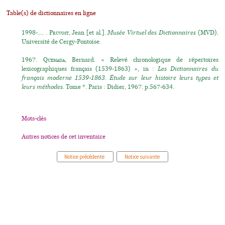
Table(s) de dictionnaires en ligne
1998-.... .
Pruvost
, Jean [et al.].
Musée Virtuel des Dictionnaires
(MVD).
Université de Cergy-Pontoise.
1967.
Quemada
, Bernard. « Relevé chronologique de répertoires
lexicographiques français (1539-1863) », in :
Les Dictionnaires du
français moderne 1539-1863. Étude sur leur histoire leurs types et
leurs méthodes.
Tome *. Paris : Didier, 1967. p.567-634.
Mots-clés
Autres notices de cet inventaire
Notice précédente
Notice suivante