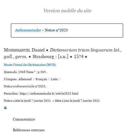
Anthonominalie
Notice n°2025
>
Mosimmanuel
Daniel
●
Dictionarium trium linguarum lat.,
gall., germ.
●
Strasbourg : [s.n.]
●
1574
●
Musée Virtuel des Dictionnaires (MVD).
Quemada, 1968 Tome * : p.569 .
3 langues :
Allemand ♢
Français ♢
Latin ♢
Notice
anthonominalie
n°2025.
Permalien : https://anthonominalie.fr/article2025.html
Notice créée le jeudi 7 janvier 2021 → Mise à jour le jeudi 7 janvier 2021
👻
Commentaire
Références externes