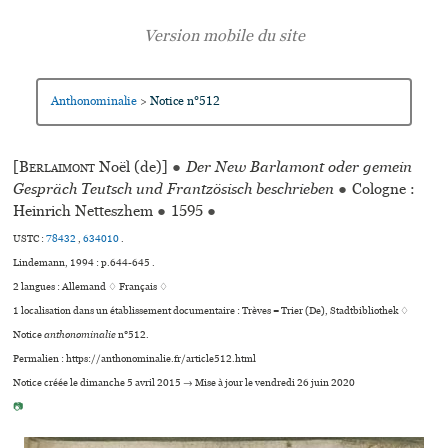
Anthonominalie
Notice n°512
>
[
Berlaimont
Noël (de)]
●
Der New Barlamont oder gemein
Gespräch Teutsch und Frantzösisch beschrieben
●
Cologne :
Heinrich Netteszhem
●
1595
●
USTC :
78432
,
634010
.
Lindemann, 1994 : p.644-645 .
2 langues :
Allemand ♢
Français ♢
1 localisation dans un établissement documentaire : Trèves = Trier (De), Stadtbibliothek ♢
Notice
anthonominalie
n°512.
Permalien : https://anthonominalie.fr/article512.html
Notice créée le dimanche 5 avril 2015 → Mise à jour le vendredi 26 juin 2020
📷