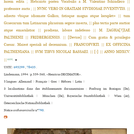
lucem edita ; Hebraicts postea Vocabulis a M. Valentino Schindlero ||
professore aucta ; || NVNC VERO IN GRATIAM STVDIOSAE IVVENTVTIS. ||
adiecto vbique idiomate Gallico, fatisque magna atque locuplet= || tum
Graecarum tum Latinarum phrasium segere inserta, || plus tertia parte auctior
atque emaculatior || prodiens, labore indefesso || M. ZAGHA[?]IAE
PALTHENII || FRIDBERGENSIS. || [Device] || Cum gratia & priuilegio
Caesar. Maiest speciali ad decennium. || FRANCOFVRTI. || EX OFFICINA
PALTHENIANA || SVM TIBVS NICOLAI BASSAEI. || [-] || ANNO MDXCV.
||
●
USTC
USTC :
695299
,
78435
.
Lindemann, 1994 : p.559-560, «Henricus DECIMATOR».
5 langues :
Allemand ♢
Français ♢
Grec ♢
Hébreu ♢
Latin ♢
3 localisations dans des établissements documentaires : Freiburg im Breisgau (De),
Universitätsbibliothek ♢ München (De), Bayerische Staatsbibliothek ♢ Wien (At),
Österreichische Nationalbibliothek ♢
Notice
anthonominalie
n°
790
.
📷