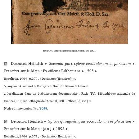
Lyon (Fr), Bibliothèque muni­ci­pale. Cote SJ BF 236/1.
▨
Decimator
Heinrich
●
Secunda pars sylvae vocabulorum et phrasium
●
Francfort-sur-le-Main : Ex offi­cina Paltheniana
●
1595
●
Beaulieux, 1904 : p.379 , «Decimator (Henricus). ».
5 langues :
Allemand ♢
Français ♢
Grec ♢
Hébreu ♢
Latin ♢
1 localisation dans un établissement documentaire : Paris (Fr), Bibliothèque nationale de
France (BnF, Bibliothèque de l’Arsenal, Coll. Rothschild, etc.) ♢
Notice
anthonominalie
n°
1648
.
▨
Decimator
Heinrich
●
Sylvae quinquelinguis vocabulorum et phrasium
●
Francfort-sur-le-Main : [s.n.]
●
1595
●
Beaulieux, 1904 : p.379 , «Decimator (Henricus). ».