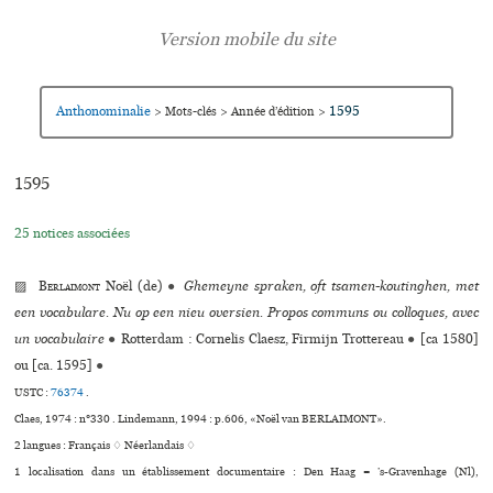
Anthonominalie
1595
>
Mots-clés
>
Année d’édition
>
1595
25 notices associées
▨
Berlaimont
Noël (de)
●
Ghemeyne spraken, oft tsamen-koutinghen, met
een vocabulare. Nu op een nieu oversien. Propos communs ou colloques, avec
un vocabulaire
●
Rotterdam : Cornelis Claesz, Firmijn Trottereau
●
[ca 1580]
ou [ca. 1595]
●
USTC :
76374
.
Claes, 1974 : n°330 . Lindemann, 1994 : p.606, «Noël van BERLAIMONT».
2 langues :
Français ♢
Néerlandais ♢
1 localisation dans un établissement documentaire : Den Haag = ’s-Gravenhage (Nl),