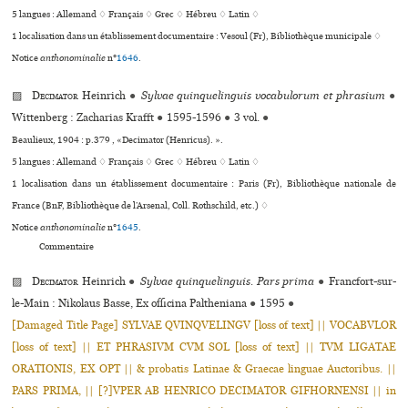
5 langues :
Allemand ♢
Français ♢
Grec ♢
Hébreu ♢
Latin ♢
1 localisation dans un établissement documentaire : Vesoul (Fr), Bibliothèque muni­ci­pale ♢
Notice
anthonominalie
n°
1646
.
▨
Decimator
Heinrich
●
Sylvae quinquelinguis vocabulorum et phrasium
●
Wittenberg : Zacharias Krafft
●
1595-1596
●
3 vol.
●
Beaulieux, 1904 : p.379 , «Decimator (Henricus). ».
5 langues :
Allemand ♢
Français ♢
Grec ♢
Hébreu ♢
Latin ♢
1 localisation dans un établissement documentaire : Paris (Fr), Bibliothèque nationale de
France (BnF, Bibliothèque de l’Arsenal, Coll. Rothschild, etc.) ♢
Notice
anthonominalie
n°
1645
.
Commentaire
▨
Decimator
Heinrich
●
Sylvae quinquelinguis. Pars prima
●
Francfort-sur-
le-Main : Nikolaus Basse, Ex officina Paltheniana
●
1595
●
[Damaged Title Page] SYLVAE QVINQVELINGV [loss of text] || VOCABVLOR
[loss of text] || ET PHRASIVM CVM SOL [loss of text] || TVM LIGATAE
ORATIONIS, EX OPT || & probatis Latinae & Graecae linguae Auctoribus. ||
PARS PRIMA, || [?]VPER AB HENRICO DECIMATOR GIFHORNENSI || in