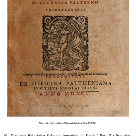
Wien (At), Österreichische Nationalbibliothek. Cote 73.Y.121.
▨
Decimator
Heinrich
●
Sylvae quinquelinguis. Partis I. Pars II
●
Francfort-