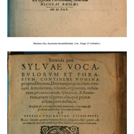
München (De), Bayerische Staatsbibliothek. Cote : Polygl. 37-2#Beibd.1.