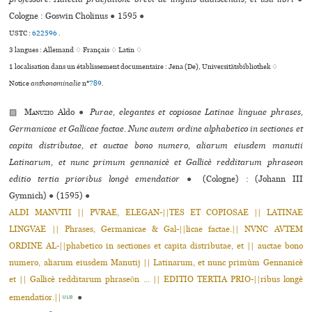
Cologne : Goswin Cholinus
●
1595
●
USTC :
622596
.
3 langues :
Allemand ♢
Français ♢
Latin ♢
1 localisation dans un établissement documentaire : Jena (De), Universitätsbibliothek ♢
Notice
anthonominalie
n°
789
.
▨
Manuzio
Aldo
●
Purae, elegantes et copiosae Latinae linguae phrases,
Germanicae et Gallicae factae. Nunc autem ordine alphabetico in sectiones et
capita distributae, et auctae bono numero, aliarum eiusdem manutii
Latinarum, et nunc primum gennanicè et Gallicè redditarum phraseon
editio tertia prioribus longè emendatior
●
(Cologne) : (Johann III
Gymnich)
●
(1595)
●
ALDI MANVTII || PVRAE, ELEGAN-||TES ET COPIOSAE || LATINAE
LINGVAE || Phrases, Germanicae & Gal-||licae factae.|| NVNC AVTEM
ORDINE AL-||phabetico in sectiones et capita distributae, et || auctae bono
numero, aliarum eiusdem Manutij || Latinarum, et nunc primùm Gennanicè
et || Gallicè redditarum phraseōn ... || EDITIO TERTIA PRIO-||ribus longè
emendatior.||
●
ULB