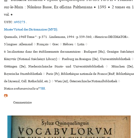
sur-le-Main : Nikolaus Basse, Ex offi­cina Paltheniana
●
1595
●
2 tomes en 1
vol.
●
USTC :
695275
.
Musée Virtuel des Dictionnaires (MVD).
Quemada, 1968 Tome * : p.571 . Lindemann, 1994 : p.559-560, «Henricus DECIMATOR».
5 langues :
Allemand ♢
Français ♢
Grec ♢
Hébreu ♢
Latin ♢
6 localisations dans des établissements documentaires : Budapest (Hu), Országos Széchényi
Könyvtár (National Széchényi Library) ♢ Freiburg im Breisgau (De), Universitätsbibliothek ♢
Göttingen (De), Niedersächsische Staats- und Universitätsbibliothek ♢ München (De),
Bayerische Staatsbibliothek ♢ Paris (Fr), Bibliothèque nationale de France (BnF, Bibliothèque
de l’Arsenal, Coll. Rothschild, etc.) ♢ Wien (At), Österreichische Nationalbibliothek ♢
Notice
anthonominalie
n°
788
.
📷
Commentaire