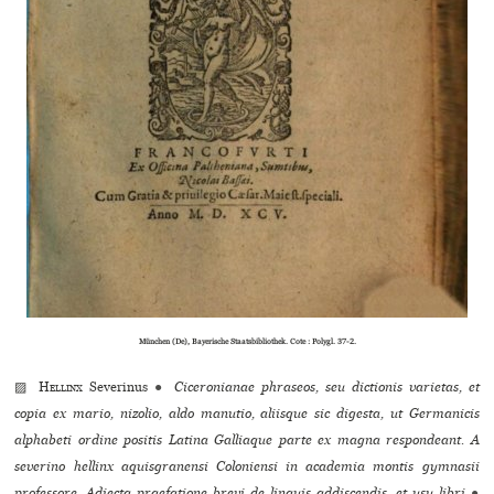
München (De), Bayerische Staatsbibliothek. Cote : Polygl. 37-2.
▨
Hellinx
Severinus
●
Ciceronianae phraseos, seu dictionis varietas, et
copia ex mario, nizolio, aldo manutio, aliisque sic digesta, ut Germanicis
alphabeti ordine positis Latina Galliaque parte ex magna respondeant. A
severino hellinx aquisgranensi Coloniensi in academia montis gymnasii
professore. Adiecta praefatione brevi de linguis addiscendis, et usu libri
●