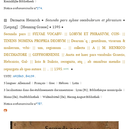
Koninklijke Bibliotheek ♢
Notice
anthonominalie
n°
274
.
▨
Decimator
Heinrich
●
Secunda pars sylvae vocabulorum et phrasium
●
[Leipzig] : [Henning Grosse]
●
1595
●
Secunda pars || SYLVAE VOCABV- || LORVM ET PHRASIVM, CON- ||
TINENS NOMINA PROPRIA DEORVM || Dearum`q ; gentilium, virorum &
mulierum, vrbi- || um, regionum … || collecta || A || M. HENRICO
DECIMATORE || GIFFHORNENSI. || Aucta est haec pars vocabulis Graecis,
Hebraicis, Gal- || licis & Italicis, recognita, atq ; ab omnibus mendis ||
repurgata ab ipso autore. || … || 1595.
●
USTC
USTC :
692865
,
84159
.
5 langues :
Allemand ♢
Français ♢
Grec ♢
Hébreu ♢
Latin ♢
3 localisations dans des établissements documentaires : Lyon (Fr), Bibliothèque muni­ci­pale ♢
Mainz (De), Stadtbibliothek ♢ Wolfenbüttel (De), Herzog August Bibliothek ♢
Notice
anthonominalie
n°
787
.
📷