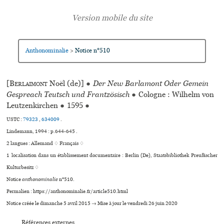
Anthonominalie
Notice n°510
>
[
Berlaimont
Noël (de)]
●
Der New Barlamont Oder Gemein
Gespreach Teutsch und Frantzösisch
●
Cologne : Wilhelm von
Leutzenkirchen
●
1595
●
USTC :
79323
,
634009
.
Lindemann, 1994 : p.644-645 .
2 langues :
Allemand ♢
Français ♢
1 localisation dans un établissement documentaire : Berlin (De), Staatsbibliothek Preußischer
Kulturbesitz ♢
Notice
anthonominalie
n°510.
Permalien : https://anthonominalie.fr/article510.html
Notice créée le dimanche 5 avril 2015 → Mise à jour le vendredi 26 juin 2020
Références externes