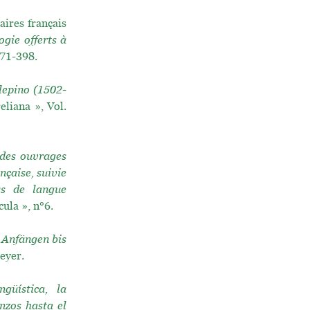
aires français
gie offerts à
.371-398.
lepino (1502-
eliana », Vol.
 des ouvrages
nçaise, suivie
ys de langue
ula », n°6.
 Anfängen bis
eyer.
ngüística, la
nzos hasta el