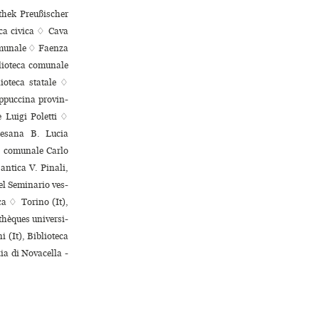
thek Preußischer
eca civica ♢ Cava
comu­nale ♢ Faenza
lioteca comu­nale
ioteca statale ♢
puc­cina pro­vin­
e Luigi Poletti ♢
cesana B. Lucia
a comu­nale Carlo
antica V. Pinali,
del Seminario ves­
ca ♢ Torino (It),
hèques uni­ver­si­
 (It), Biblioteca
ia di Novacella -