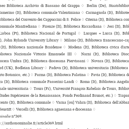
seo Biblioteca Archivio di Bassano del Grappa ♢ Berlin (De), Staatsbiblio
amerino (It), Biblioteca comu­nale Valentiniana ♢ Carmagnola (It), Bibliot
 Biblioteca del Convento dei Cappuccini di S. Felice ♢ Citerna (It), Biblioteca 
 comu­nale Manfrediana ♢ Firenze (It), Biblioteca Riccardiana ♢ Jesi (It), Bib
isboa (Pt), Biblioteca Nacional de Portugal ♢ Lucques = Lucca (It), Bibl
 John Rylands University Library ♢ Milano (It), Biblioteca fran­ces­cano-cap­
It), Biblioteca nazio­nale Braidense ♢ Modena (It), Biblioteca civica d’art
iblioteca Nazionale Vittorio Emanuele III ♢ Narni (It), Biblioteca Dio
cera Umbra (It), Biblioteca dio­ce­sana Piervissani ♢ Novara (It), Bibliotec
 (UK), Bodleian Library ♢ Padova (It), Biblioteca uni­ver­si­ta­ria (Biblioteca 
rto Botanico, etc.) ♢ Parma (It), Biblioteca Palatina ♢ Pavia (It), Biblioteca 
za (It), Biblioteca comu­nale Passerini-Landi ♢ Roma (It), Biblioteca Angeli
nale uni­ver­si­ta­ria ♢ Tours (Fr), Université François Rabelais de Tours, Bibliot
d’Études Supérieures de la Renaissance, Fonds Ferdinand Brunot, etc.) ♢ Trapani
ento (It), Biblioteca comu­nale ♢ Varna [ou] Vahrn (It), Biblioteca dell’Abbaz
Neustift ♢ Vercelli (It), Biblioteca agne­siana e dio­ce­sana ♢
inalie
n°369.
s://anthonominalie.fr/article369.html