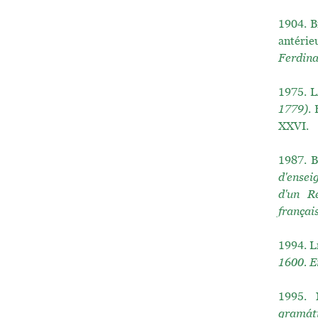
1904.
B
antérie
Ferdin
1975.
L
1779)
.
XXVI.
1987.
B
d'ensei
d'un R
françai
1994.
L
1600. E
1995.
gramáti