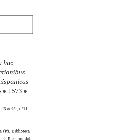
n hac
ationibus
 hispanicas
o
●
1573
●
43 et 45 , n°11 .
 (It), Biblioteca
et ♢ Bassano del