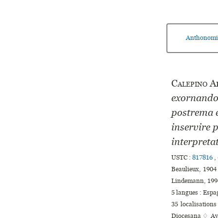
Anthonomi
Calepino
A
exornando 
postrema e
inservire p
interpreta
USTC :
817816
,
Beaulieux, 1904 
Lindemann, 1994
5 langues :
Espa
35 localisations
Diocesana ♢ Ave