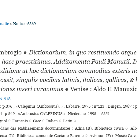
nalie
Notice n°369
>
mbrogio
●
Dictionarium, in quo restituendo atque
haec praestitimus. Additamenta Pauli Manutii, I
ditione ut hoc dictionarium commodius exteris n
ossit, singulis vocibus latinis, italicas, gallicas, &
tiones inseri curavimus
●
Venise : Aldo II Manuzi
61518
.
: p.376 , «Calepinus (Ambrosius). ». Labarre, 1975 : n°123 . Bingen, 1987 : p.
 : p.549 , «Ambrosius CALEPINUS ». Niederehe, 1995 : n°551 .
gnol ♢
Français ♢
Grec ♢
Italien ♢
Latin ♢
 dans des établissements documentaires : Adria (It), Biblioteca civica ♢ Alba
rsa (It), Biblioteca comu­nale Gaetano Parente ♢ Avignon (Fr), Musée Calv