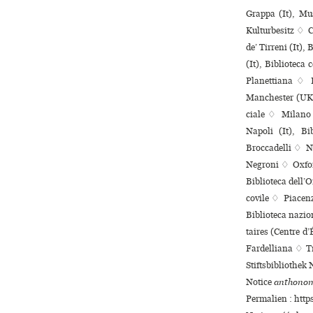
Grappa (It), Mu
Kulturbesitz ♢ C
de’ Tirreni (It),
(It), Biblioteca
Planettiana ♢ L
Manchester (UK),
ciale ♢ Milano (
Napoli (It), B
Broccadelli ♢ No
Negroni ♢ Oxford
Biblioteca dell’O
co­vile ♢ Piacen
Biblioteca nazio­
tai­res (Centre 
Fardelliana ♢ Tr
Stiftsbibliothek 
Notice
anthonom
Permalien : http