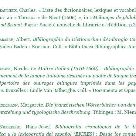
eaulieux
, Charles. « Liste des dictionnaires, lexiques et vocabul
urs au « Thresor » de Nicot (1606) », in :
Mélanges de philolo
and Brunot
. Paris : Société nouvelle de librairie et d’édition. p
abarre
, Albert.
Bibliographie du Dictionarium d’Ambrogio Ca
 Baden-Baden : Koerner. Coll. « Bibliotheca Bibliographica Aur
ingen
, Nicole.
Le Maître italien (1510-1660) : Bibliographie
gnement de la langue italienne destinés au public de langue fra
épertoire des ouvrages bilingues imprimés dans les pa
se
. Bruxelles : Émile Van Balberghe. Coll. « Documenta et Opusc
indemann
, Margarete.
Die französischen Wörterbücher von den
ntstehung und typologische Beschreibung.
Tübingen : M. Niem
Niederehe
, Hans-Josef.
Bibliografía cronológica de la li
ca y la lexicografía del español (BICRES) : Desde los comie