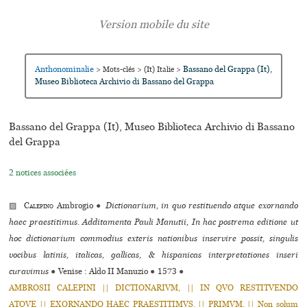
Anthonominalie
Bassano del Grappa (It),
>
Mots-clés
>
(It) Italie
>
Museo Biblioteca Archivio di Bassano del Grappa
Bassano del Grappa (It), Museo Biblioteca Archivio di Bassano
del Grappa
2 notices associées
▨
Calepino
Ambrogio
●
Dictionarium, in quo restituendo atque exornando
haec praestitimus. Additamenta Pauli Manutii, In hac postrema editione ut
hoc dictionarium commodius exteris nationibus inservire possit, singulis
vocibus latinis, italicas, gallicas, & hispanicas interpretationes inseri
curavimus
●
Venise : Aldo II Manuzio
●
1573
●
AMBROSII CALEPINI || DICTIONARIVM, || IN QVO RESTITVENDO
ATQVE || EXORNANDO HAEC PRAESTITIMVS. || PRIMVM, || Non solum