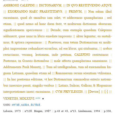
AMBROSII CALEPINI || DICTONARIVM, || IN QVO RESTITVENDO ATQVE
|| EXORNANDO HAEC PRAESTITIMVS. || PRIMVM, || Non solum illud
curaui­mus, quod ab omni­bus iam solet, vt adde­re­mus quam­plu­rima ; sed
etiam, || quod nemo ad hanc diem fecit, vt mul­ta­rum dic­tio­num obs­cu­ram
signi­fi­ca­tio­nem ape­ri­re­mus : || Deinde, cum exem­pla quae­dam Calepinus
adduxe­rit, quae nunc in libris eme­date impres­sis || aliter legun­tur, ea sus­tu­li­
mus, & aptiora repo­sui­mus : || Praeterea, cum totum Dictionarium ex mul­ti­
plici impres­sione redun­da­ret erro­ri­bus, ad eos libros, qui cita­ban­tur, || crebro
recur­ri­mus, veramq. lec­tio­nem, inde peti­tam, CALEPINO res­ti­tui­mus :
Postremo, in Graecis dic­tio­ni­bus || male affecta quam­plu­rima sanaui­mus. ||
Additamenta Pauli Manutij, || Tum ad intel­li­gen­dam, tum ad exor­nan­dam lin­
guam Latinam, quae­dam etiam ad || Romanorum rerum scien­tiam vti­lis­sima.
|| In hac pos­trema edi­tione, vt hoc Dictionarium com­mo­dius exte­ris natio­ni­
bus inse­ruire possit, sin­gu­lis voci­bus || Latinis, Italicas, Gallicas, & Hispanicas
inter­pre­ta­tio­nes inseri curaui­mus. || CVM PRIVILEGIIS. || [Device] || [-] ||
VENETIIS, MDLXXVI.
●
USTC
USTC :
49738
,
61834
,
817818
.
Labarre, 1975 : n°128. Bingen, 1987 : p.43 et 45, n°15. Lindemann, 1994 : p.550,