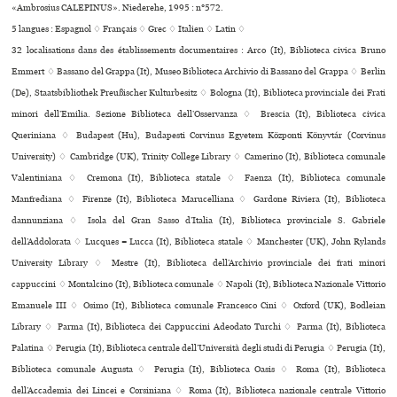
«Ambrosius CALEPINUS». Niederehe, 1995 : n°572.
5 langues :
Espagnol ♢
Français ♢
Grec ♢
Italien ♢
Latin ♢
32 localisations dans des établissements documentaires : Arco (It), Biblioteca civica Bruno
Emmert ♢ Bassano del Grappa (It), Museo Biblioteca Archivio di Bassano del Grappa ♢ Berlin
(De), Staatsbibliothek Preußischer Kulturbesitz ♢ Bologna (It), Biblioteca pro­vin­ciale dei Frati
minori dell’Emilia. Sezione Biblioteca dell’Osservanza ♢ Brescia (It), Biblioteca civica
Queriniana ♢ Budapest (Hu), Budapesti Corvinus Egyetem Központi Könyvtár (Corvinus
University) ♢ Cambridge (UK), Trinity College Library ♢ Camerino (It), Biblioteca comu­nale
Valentiniana ♢ Cremona (It), Biblioteca sta­tale ♢ Faenza (It), Biblioteca comu­nale
Manfrediana ♢ Firenze (It), Biblioteca Marucelliana ♢ Gardone Riviera (It), Biblioteca
dannunziana ♢ Isola del Gran Sasso d’Italia (It), Biblioteca provinciale S. Gabriele
dell’Addolorata ♢ Lucques = Lucca (It), Biblioteca statale ♢ Manchester (UK), John Rylands
University Library ♢ Mestre (It), Biblioteca dell’Archivio provinciale dei frati minori
cappuccini ♢ Montalcino (It), Biblioteca comunale ♢ Napoli (It), Biblioteca Nazionale Vittorio
Emanuele III ♢ Osimo (It), Biblioteca comunale Francesco Cini ♢ Oxford (UK), Bodleian
Library ♢ Parma (It), Biblioteca dei Cappuccini Adeodato Turchi ♢ Parma (It), Biblioteca
Palatina ♢ Perugia (It), Biblioteca centrale dell’Università degli studi di Perugia ♢ Perugia (It),
Biblioteca comu­nale Augusta ♢ Perugia (It), Biblioteca Oasis ♢ Roma (It), Biblioteca
dell’Accademia dei Lincei e Corsiniana ♢ Roma (It), Biblioteca nazio­nale cen­trale Vittorio