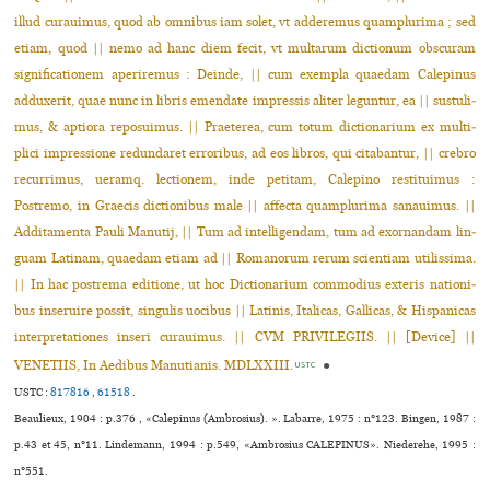
illud curaui­mus, quod ab omni­bus iam solet, vt adde­re­mus quam­plu­rima ; sed
etiam, quod || nemo ad hanc diem fecit, vt mul­ta­rum dic­tio­num obs­cu­ram
signi­fi­ca­tio­nem ape­ri­re­mus : Deinde, || cum exem­pla quae­dam Calepinus
adduxe­rit, quae nunc in libris emen­date impres­sis aliter legun­tur, ea || sus­tu­li­
mus, & aptiora repo­sui­mus. || Praeterea, cum totum dic­tio­na­rium ex mul­ti­
plici impres­sione redun­da­ret erro­ri­bus, ad eos libros, qui cita­ban­tur, || crebro
recur­ri­mus, ueramq. lec­tio­nem, inde peti­tam, Calepino res­ti­tui­mus :
Postremo, in Graecis dic­tio­ni­bus male || affecta quam­plu­rima sanaui­mus. ||
Additamenta Pauli Manutij, || Tum ad intel­li­gen­dam, tum ad exor­nan­dam lin­
guam Latinam, quae­dam etiam ad || Romanorum rerum scien­tiam uti­lis­sima.
|| In hac pos­trema edi­tione, ut hoc Dictionarium com­mo­dius exte­ris natio­ni­
bus inse­ruire possit, sin­gu­lis uoci­bus || Latinis, Italicas, Gallicas, & Hispanicas
inter­pre­ta­tio­nes inseri curaui­mus. || CVM PRIVILEGIIS. || [Device] ||
VENETIIS, In Aedibus Manutianis. MDLXXIII.
●
USTC
USTC :
817816
,
61518
.
Beaulieux, 1904 : p.376 , «Calepinus (Ambrosius). ». Labarre, 1975 : n°123. Bingen, 1987 :
p.43 et 45, n°11. Lindemann, 1994 : p.549, «Ambrosius CALEPINUS». Niederehe, 1995 :
n°551.