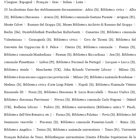
5 langues :
Espagnol ♢
Français ♢
Grec ♢
Italien ♢
Latin ♢
35 localisations dans des établissements documentaires : Adria (It), Biblioteca civica ♢ Alba
(It), Biblioteca Diocesana ♢ Aversa (It), Biblioteca comu­nale Gaetano Parente ♢ Avignon (Fr),
Musée Calvet ♢ Bassano del Grappa (It), Museo Biblioteca Archivio di Bassano del Grappa ♢
Berlin (De), Staatsbibliothek Preußischer Kulturbesitz ♢ Camerino (It), Biblioteca comu­nale
Valentiniana ♢ Carmagnola (It), Biblioteca civica ♢ Cava de’ Tirreni (It), Biblioteca del
Convento dei Cappuccini di S. Felice ♢ Citerna (It), Biblioteca comu­nale ♢ Faenza (It),
Biblioteca comu­nale Manfrediana ♢ Firenze (It), Biblioteca Riccardiana ♢ Jesi (It), Biblioteca
comu­nale Planettiana ♢ Lisboa (Pt), Biblioteca Nacional de Portugal ♢ Lucques = Lucca (It),
Biblioteca statale ♢ Manchester (UK), John Rylands University Library ♢ Milano (It),
Biblioteca fran­ces­cano-cap­puc­cina pro­vin­ciale ♢ Milano (It), Biblioteca nazio­nale Braidense ♢
Modena (It), Biblioteca civica d’arte Luigi Poletti ♢ Napoli (It), Biblioteca Nazionale Vittorio
Emanuele III ♢ Narni (It), Biblioteca Diocesana B. Lucia Broccadelli ♢ Nocera Umbra (It),
Biblioteca dio­ce­sana Piervissani ♢ Novara (It), Biblioteca comu­nale Carlo Negroni ♢ Oxford
(UK), Bodleian Library ♢ Padova (It), Biblioteca uni­ver­si­ta­ria (Biblioteca antica V. Pinali,
Biblioteca dell’Orto Botanico, etc.) ♢ Parma (It), Biblioteca Palatina ♢ Pavia (It), Biblioteca del
Seminario ves­co­vile ♢ Piacenza (It), Biblioteca comu­nale Passerini-Landi ♢ Roma (It),
Biblioteca Angelica ♢ Torino (It), Biblioteca nazio­nale uni­ver­si­ta­ria ♢ Tours (Fr), Université
François Rabelais de Tours, Bibliothèques uni­ver­si­tai­res (Centre d’Études Supérieures de la