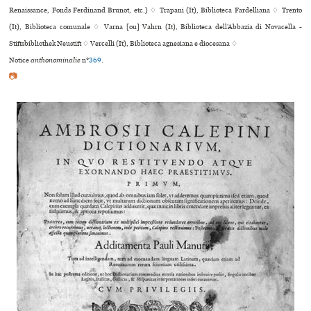
Renaissance, Fonds Ferdinand Brunot, etc.) ♢ Trapani (It), Biblioteca Fardelliana ♢ Trento
(It), Biblioteca comu­nale ♢ Varna [ou] Vahrn (It), Biblioteca dell’Abbazia di Novacella -
Stiftsbibliothek Neustift ♢ Vercelli (It), Biblioteca agne­siana e dio­ce­sana ♢
Notice
anthonominalie
n°
369
.
📷