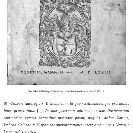
Tours (Fr), Bibliothèque Universitaire : Fonds Ferdinand Brunot. Cote FB 1971_1.
▨
Calepino
Ambrogio
●
Dictionarium, in quo restituendo atque exornando
haec praestitimus
[...]
In hac postrema editione, ut hoc Dictionarium
commodius exteris nationibus inservire possit, singulis vocibus Latinis,
Italicas, Gallicas, & Hispanicas interpretationes insert curavimus
●
Venise :
[Manuzio]
●
1576
●