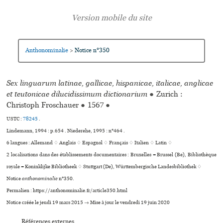
Anthonominalie
Notice n°350
>
Sex linguarum latinae, gallicae, hispanicae, italicae, anglicae
et teutonicae dilucidissimum dictionarium
●
Zurich :
Christoph Froschauer
●
1567
●
USTC :
78245
.
Lindemann, 1994 : p.654 . Niederehe, 1995 : n°464 .
6 langues :
Allemand ♢
Anglais ♢
Espagnol ♢
Français ♢
Italien ♢
Latin ♢
2 localisations dans des établissements documentaires : Bruxelles = Brussel (Be), Bibliothèque
royale = Koninklijke Bibliotheek ♢ Stuttgart (De), Württembergische Landesbibliothek ♢
Notice
anthonominalie
n°350.
Permalien : https://anthonominalie.fr/article350.html
Notice créée le jeudi 19 mars 2015 → Mise à jour le vendredi 19 juin 2020
Références externes