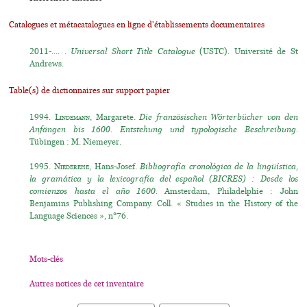
Catalogues et métacatalogues en ligne d'établissements documentaires
2011-.... .
Universal Short Title Catalogue
(USTC). Université de St
Andrews.
Table(s) de dictionnaires sur support papier
1994.
Lindemann
, Margarete.
Die französischen Wörterbücher von den
Anfängen bis 1600. Entstehung und typologische Beschreibung.
Tübingen : M. Niemeyer.
1995.
Niederehe
, Hans-Josef.
Bibliografía cronológica de la lingüística,
la gramática y la lexicografía del español (BICRES) : Desde los
comienzos hasta el año 1600.
Amsterdam, Philadelphie : John
Benjamins Publishing Company. Coll. « Studies in the History of the
Language Sciences », n°76.
Mots-clés
Autres notices de cet inventaire