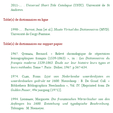
2011-.... .
Universal Short Title Catalogue
(USTC). Université de St
Andrews.
Table(s) de dictionnaires en ligne
1998-.... .
Pruvost
, Jean [et al.].
Musée Virtuel des Dictionnaires
(MVD).
Université de Cergy-Pontoise.
Table(s) de dictionnaires sur support papier
1967.
Quemada
, Bernard. « Relevé chronologique de répertoires
lexicographiques français (1539-1863) », in :
Les Dictionnaires du
français moderne 1539-1863. Étude sur leur histoire leurs types et
leurs méthodes.
Tome *. Paris : Didier, 1967. p.567-634.
1974.
Claes
, Frans.
Lijst van Nederlandse woordenlijsten en
woordenboeken gedrukt tot 1600.
Nieuwkoop : B. De Graaf. Coll. «
Bibliotheca Bibliographica Neerlandica », Vol. IV. [Reprinted from
De
Gulden Passer
, 49e jaargang (1971)].
1994.
Lindemann
, Margarete.
Die französischen Wörterbücher von den
Anfängen bis 1600. Entstehung und typologische Beschreibung.
Tübingen : M. Niemeyer.