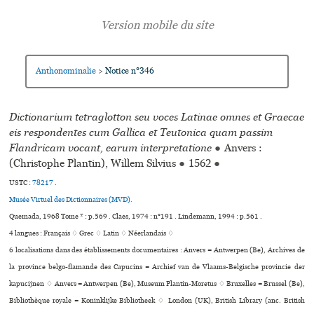
Anthonominalie
Notice n°346
>
Dictionarium tetraglotton seu voces Latinae omnes et Graecae
eis respondentes cum Gallica et Teutonica quam passim
Flandricam vocant, earum interpretatione
●
Anvers :
(Christophe Plantin), Willem Silvius
●
1562
●
USTC :
78217
.
Musée Virtuel des Dictionnaires (MVD).
Quemada, 1968 Tome * : p.569 . Claes, 1974 : n°191 . Lindemann, 1994 : p.561 .
4 langues :
Français ♢
Grec ♢
Latin ♢
Néerlandais ♢
6 localisations dans des établissements documentaires : Anvers = Antwerpen (Be), Archives de
la province belgo-flamande des Capucins = Archief van de Vlaams-Belgische pro­vin­cie der
kapu­ci­j­nen ♢ Anvers = Antwerpen (Be), Museum Plantin-Moretus ♢ Bruxelles = Brussel (Be),
Bibliothèque royale = Koninklijke Bibliotheek ♢ London (UK), British Library (anc. British