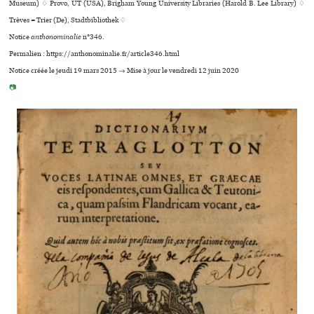
Museum) ♢ Provo, UT (USA), Brigham Young University Libraries (Harold B. Lee Library) ♢
Trèves = Trier (De), Stadtbibliothek ♢
Notice
anthonominalie
n°346.
Permalien : https://anthonominalie.fr/article346.html
Notice créée le jeudi 19 mars 2015 → Mise à jour le vendredi 12 juin 2020
📷