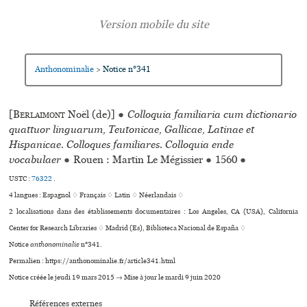
Anthonominalie
Notice n°341
>
[
Berlaimont
Noël (de)]
●
Colloquia familiaria cum dictionario
quattuor linguarum, Teutonicae, Gallicae, Latinae et
Hispanicae. Colloques familiares. Colloquia ende
vocabulaer
●
Rouen : Martin Le Mégissier
●
1560
●
USTC :
76322
.
4 langues :
Espagnol ♢
Français ♢
Latin ♢
Néerlandais ♢
2 localisations dans des établissements documentaires : Los Angeles, CA (USA), California
Center for Research Libraries ♢ Madrid (Es), Biblioteca Nacional de España ♢
Notice
anthonominalie
n°341.
Permalien : https://anthonominalie.fr/article341.html
Notice créée le jeudi 19 mars 2015 → Mise à jour le mardi 9 juin 2020
Références externes