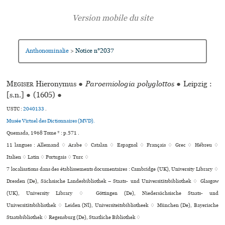
Anthonominalie
Notice n°2037
>
Megiser
Hieronymus
●
Paroemiologia polyglottos
●
Leipzig :
[s.n.]
●
(1605)
●
USTC :
2040133
.
Musée Virtuel des Dictionnaires (MVD).
Quemada, 1968 Tome * : p.571 .
11 langues :
Allemand ♢
Arabe ♢
Catalan ♢
Espagnol ♢
Français ♢
Grec ♢
Hébreu ♢
Italien ♢
Latin ♢
Portugais ♢
Turc ♢
7 localisations dans des établissements documentaires : Cambridge (UK), University Library ♢
Dresden (De), Sächsische Landesbibliothek – Staats- und Universitätsbibliothek ♢ Glasgow
(UK), University Library ♢ Göttingen (De), Niedersächsische Staats- und
Universitätsbibliothek ♢ Leiden (Nl), Universiteitsbibliotheek ♢ München (De), Bayerische
Staatsbibliothek ♢ Regensburg (De), Staatliche Bibliothek ♢