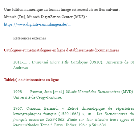
Une édition numérique au format image est accessible au lien suivant :
Munich (De), Munich DigitiZation Center (MDZ) :
https://www.digitale-sammlungen.de/...
Références externes
Catalogues et métacatalogues en ligne d'établissements documentaires
2011-.... .
Universal Short Title Catalogue
(USTC). Université de St
Andrews.
Table(s) de dictionnaires en ligne
1998-.... .
Pruvost
, Jean [et al.].
Musée Virtuel des Dictionnaires
(MVD).
Université de Cergy-Pontoise.
1967.
Quemada
, Bernard. « Relevé chronologique de répertoires
lexicographiques français (1539-1863) », in :
Les Dictionnaires du
français moderne 1539-1863. Étude sur leur histoire leurs types et
leurs méthodes.
Tome *. Paris : Didier, 1967. p.567-634.