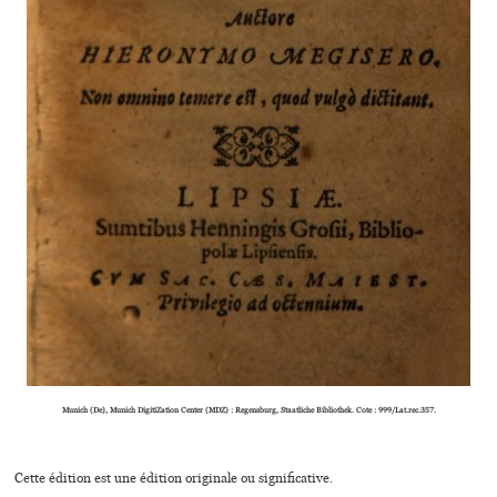
Munich (De), Munich DigitiZation Center (MDZ) : Regensburg, Staatliche Bibliothek. Cote : 999/Lat.rec.357.
Cette édition est une édition originale ou significative.