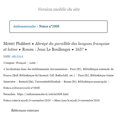
Anthonominalie
Notice n°2008
>
Monet
Philibert
●
Abrégé du parallèle des langues française
et latine
●
Rouen : Jean Le Boullenger
●
1637
●
USTC :
6812513
.
2 langues :
Français ♢
Latin ♢
4 localisations dans des établissements documentaires : Paris (Fr), Bibliothèque nationale de
France (BnF, Bibliothèque de l’Arsenal, Coll. Rothschild, etc.) ♢ Paris (Fr), Bibliothèque Sainte
Geneviève ♢ Rostock (De), Universitätsbibliothek ♢ Rouen (Fr), Bibliothèque muni­ci­pale ♢
Notice
anthonominalie
n°2008.
Permalien : https://anthonominalie.fr/article2008.html
Notice créée le mardi 24 novembre 2020 → Mise à jour le mardi 24 novembre 2020
Références externes