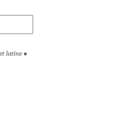
t latine
●