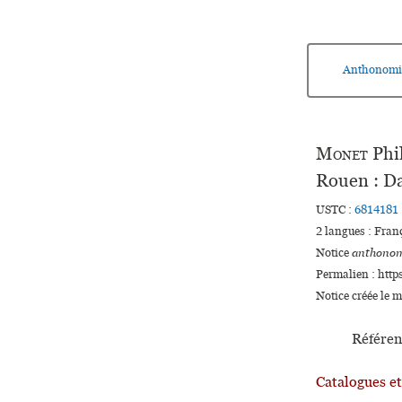
Anthonomi
Monet
Phi
Rouen : Da
USTC :
6814181
2 langues :
Fran
Notice
anthonom
Permalien : http
Notice créée le 
Référen
Catalogues e