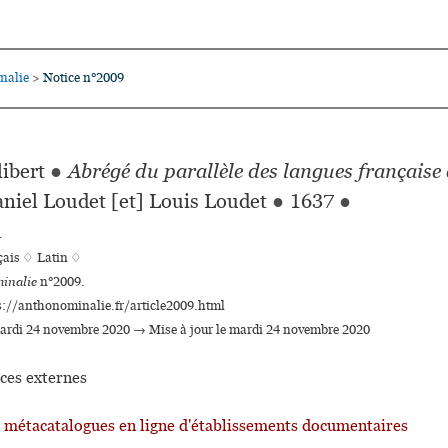
nalie
Notice n°2009
>
libert
●
Abrégé du parallèle des langues française e
niel Loudet [et] Louis Loudet
●
1637
●
.
çais ♢
Latin ♢
inalie
n°2009.
s://anthonominalie.fr/article2009.html
mardi 24 novembre 2020 → Mise à jour le mardi 24 novembre 2020
ces externes
t métacatalogues en ligne d'établissements documentaires