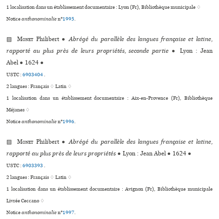
1 localisation dans un établissement documentaire : Lyon (Fr), Bibliothèque muni­ci­pale ♢
Notice
anthonominalie
n°
1995
.
▨
Monet
Philibert
●
Abrégé du parallèle des langues française et latine,
rapporté au plus près de leurs propriétés, seconde partie
●
Lyon : Jean
Abel
●
1624
●
USTC :
6903404
.
2 langues :
Français ♢
Latin ♢
1 localisation dans un établissement documentaire : Aix-en-Provence (Fr), Bibliothèque
Méjanes ♢
Notice
anthonominalie
n°
1996
.
▨
Monet
Philibert
●
Abrégé du parallèle des langues française et latine,
rapporté au plus près de leurs propriétés
●
Lyon : Jean Abel
●
1624
●
USTC :
6903393
.
2 langues :
Français ♢
Latin ♢
1 localisation dans un établissement documentaire : Avignon (Fr), Bibliothèque muni­ci­pale
Livrée Ceccano ♢
Notice
anthonominalie
n°
1997
.