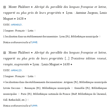
▨
Monet
Philibert
●
Abrégé du parallèle des langues française et latine,
rapporté au plus près de leurs propriétés
●
Lyon : Antoine Jargeau, Louis
Muguet
●
1628
●
USTC :
6904015
.
2 langues :
Français ♢
Latin ♢
1 localisation dans un établissement documentaire : Lyon (Fr), Bibliothèque muni­ci­pale ♢
Notice
anthonominalie
n°
1998
.
▨
Monet
Philibert
●
Abrégé du parallèle des langues française et latine,
rapporté au plus près de leurs propriétés
[...]
Troisième édition reveuë,
rangée, augmentée
●
Lyon : Louis Muguet
●
1630
●
USTC :
6904125
.
2 langues :
Français ♢
Latin ♢
4 localisations dans des établissements documentaires : Avignon (Fr), Bibliothèque muni­ci­pale
Livrée Ceccano ♢ Besançon (Fr), Bibliothèque muni­ci­pale ♢ Grenoble (Fr), Bibliothèques
muni­ci­pa­les ♢ Paris (Fr), Bibliothèque nationale de France (BnF, Bibliothèque de l’Arsenal,
Coll. Rothschild, etc.) ♢
Notice
anthonominalie
n°
1999
.