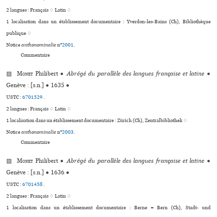
2 langues :
Français ♢
Latin ♢
1 localisation dans un établissement documentaire : Yverdon-les-Bains (Ch), Bibliothèque
publique ♢
Notice
anthonominalie
n°
2001
.
Commentaire
▨
Monet
Philibert
●
Abrégé du parallèle des langues française et latine
●
Genève : [s.n.]
●
1635
●
USTC :
6701529
.
2 langues :
Français ♢
Latin ♢
1 localisation dans un établissement documentaire : Zürich (Ch), Zentralbibliothek ♢
Notice
anthonominalie
n°
2003
.
Commentaire
▨
Monet
Philibert
●
Abrégé du parallèle des langues française et latine
●
Genève : [s.n.]
●
1636
●
USTC :
6701458
.
2 langues :
Français ♢
Latin ♢
1 localisation dans un établissement documentaire : Berne = Bern (Ch), Stadt- und