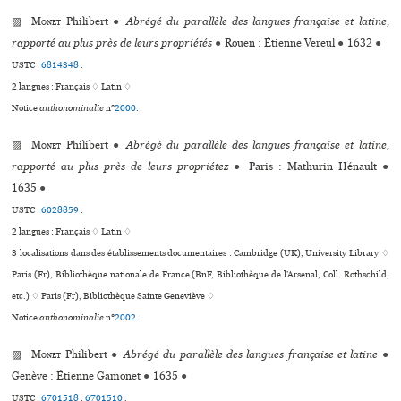
▨
Monet
Philibert
●
Abrégé du parallèle des langues française et latine,
rapporté au plus près de leurs propriétés
●
Rouen : Étienne Vereul
●
1632
●
USTC :
6814348
.
2 langues :
Français ♢
Latin ♢
Notice
anthonominalie
n°
2000
.
▨
Monet
Philibert
●
Abrégé du parallèle des langues française et latine,
rapporté au plus près de leurs propriétez
●
Paris : Mathurin Hénault
●
1635
●
USTC :
6028859
.
2 langues :
Français ♢
Latin ♢
3 localisations dans des établissements documentaires : Cambridge (UK), University Library ♢
Paris (Fr), Bibliothèque nationale de France (BnF, Bibliothèque de l’Arsenal, Coll. Rothschild,
etc.) ♢ Paris (Fr), Bibliothèque Sainte Geneviève ♢
Notice
anthonominalie
n°
2002
.
▨
Monet
Philibert
●
Abrégé du parallèle des langues française et latine
●
Genève : Étienne Gamonet
●
1635
●
USTC :
6701518
,
6701510
.