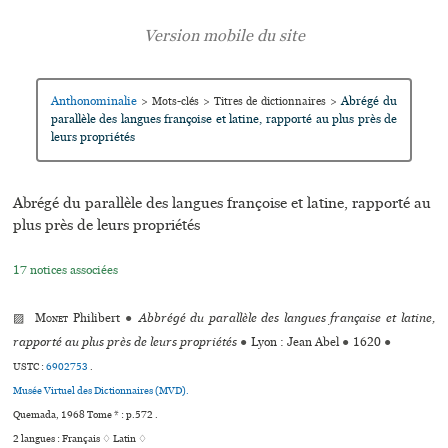
Anthonominalie
Abrégé du
>
Mots-clés
>
Titres de dictionnaires
>
parallèle des langues françoise et latine, rapporté au plus près de
leurs propriétés
Abrégé du parallèle des langues françoise et latine, rapporté au
plus près de leurs propriétés
17 notices associées
▨
Monet
Philibert
●
Abbrégé du parallèle des langues française et latine,
rapporté au plus près de leurs propriétés
●
Lyon : Jean Abel
●
1620
●
USTC :
6902753
.
Musée Virtuel des Dictionnaires (MVD).
Quemada, 1968 Tome * : p.572 .
2 langues :
Français ♢
Latin ♢