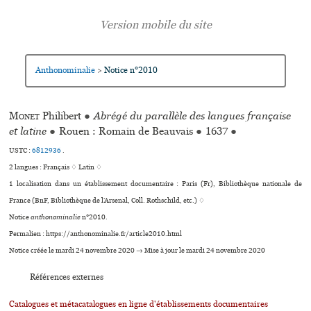
Anthonominalie
Notice n°2010
>
Monet
Philibert
●
Abrégé du parallèle des langues française
et latine
●
Rouen : Romain de Beauvais
●
1637
●
USTC :
6812936
.
2 langues :
Français ♢
Latin ♢
1 localisation dans un établissement documentaire : Paris (Fr), Bibliothèque nationale de
France (BnF, Bibliothèque de l’Arsenal, Coll. Rothschild, etc.) ♢
Notice
anthonominalie
n°2010.
Permalien : https://anthonominalie.fr/article2010.html
Notice créée le mardi 24 novembre 2020 → Mise à jour le mardi 24 novembre 2020
Références externes
Catalogues et métacatalogues en ligne d'établissements documentaires