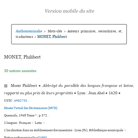
Anthonominalie
>
Mots-clés
>
Auteurs primaires, secondaires, et,
MONET, Philibert
traducteurs
>
MONET, Philibert
30 notices associées
▨
Monet
Philibert
●
Abbrégé du parallèle des langues française et latine,
rapporté au plus près de leurs propriétés
●
Lyon : Jean Abel
●
1620
●
USTC :
6902753
.
Musée Virtuel des Dictionnaires (MVD).
Quemada, 1968 Tome * : p.572 .
2 langues :
Français ♢
Latin ♢
1 localisation dans un établissement documentaire : Lyon (Fr), Bibliothèque muni­ci­pale ♢
Notice
anthonominalie
n°
1995
.