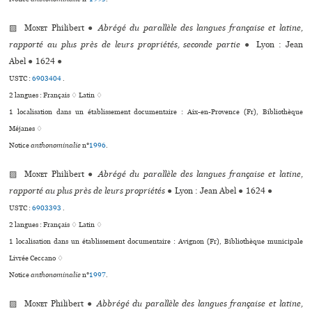
▨
Monet
Philibert
●
Abrégé du parallèle des langues française et latine,
rapporté au plus près de leurs propriétés, seconde partie
●
Lyon : Jean
Abel
●
1624
●
USTC :
6903404
.
2 langues :
Français ♢
Latin ♢
1 localisation dans un établissement documentaire : Aix-en-Provence (Fr), Bibliothèque
Méjanes ♢
Notice
anthonominalie
n°
1996
.
▨
Monet
Philibert
●
Abrégé du parallèle des langues française et latine,
rapporté au plus près de leurs propriétés
●
Lyon : Jean Abel
●
1624
●
USTC :
6903393
.
2 langues :
Français ♢
Latin ♢
1 localisation dans un établissement documentaire : Avignon (Fr), Bibliothèque muni­ci­pale
Livrée Ceccano ♢
Notice
anthonominalie
n°
1997
.
▨
Monet
Philibert
●
Abbrégé du parallèle des langues française et latine,