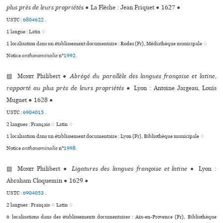
plus près de leurs propriétés
●
La Flèche : Jean Friquet
●
1627
●
USTC :
6804622
.
1 langue :
Latin ♢
1 localisation dans un établissement documentaire : Rodez (Fr), Médiathèque muni­ci­pale ♢
Notice
anthonominalie
n°
1992
.
▨
Monet
Philibert
●
Abrégé du parallèle des langues française et latine,
rapporté au plus près de leurs propriétés
●
Lyon : Antoine Jargeau, Louis
Muguet
●
1628
●
USTC :
6904015
.
2 langues :
Français ♢
Latin ♢
1 localisation dans un établissement documentaire : Lyon (Fr), Bibliothèque muni­ci­pale ♢
Notice
anthonominalie
n°
1998
.
▨
Monet
Philibert
●
Ligatures des langues françoise et latine
●
Lyon :
Abraham Cloquemin
●
1629
●
USTC :
6904053
.
2 langues :
Français ♢
Latin ♢
6 localisations dans des établissements documentaires : Aix-en-Provence (Fr), Bibliothèque