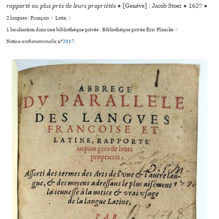
rapporté au plus près de leurs propriétés
●
[Genève] : Jacob Stoer
●
1627
●
2 langues :
Français ♢
Latin ♢
1 localisation dans une bibliothèque privée : Bibliothèque privée Éric Plancke ♢
Notice
anthonominalie
n°
2017
.