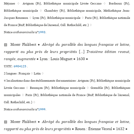
Méjanes ♢ Avignon (Fr), Bibliothèque muni­ci­pale Livrée Ceccano ♢ Bordeaux (Fr),
Bibliothèque muni­ci­pale ♢ Chambéry (Fr), Bibliothèque muni­ci­pale, Médiathèque Jean-
Jacques Rousseau ♢ Lyon (Fr), Bibliothèque muni­ci­pale ♢ Paris (Fr), Bibliothèque nationale
de France (BnF, Bibliothèque de l’Arsenal, Coll. Rothschild, etc.) ♢
Notice
anthonominalie
n°
1993
.
▨
Monet
Philibert
●
Abrégé du parallèle des langues française et latine,
rapporté au plus près de leurs propriétés
[...]
Troisième édition reveuë,
rangée, augmentée
●
Lyon : Louis Muguet
●
1630
●
USTC :
6904125
.
2 langues :
Français ♢
Latin ♢
4 localisations dans des établissements documentaires : Avignon (Fr), Bibliothèque muni­ci­pale
Livrée Ceccano ♢ Besançon (Fr), Bibliothèque muni­ci­pale ♢ Grenoble (Fr), Bibliothèques
muni­ci­pa­les ♢ Paris (Fr), Bibliothèque nationale de France (BnF, Bibliothèque de l’Arsenal,
Coll. Rothschild, etc.) ♢
Notice
anthonominalie
n°
1999
.
▨
Monet
Philibert
●
Abrégé du parallèle des langues française et latine,
rapporté au plus près de leurs propriétés
●
Rouen : Étienne Vereul
●
1632
●