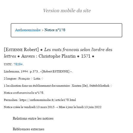
Anthonominalie
Notice n°178
>
[
Estienne
Robert]
●
Les mots francois selon l’ordre des
lettres
●
Anvers : Christophe Plantin
●
1571
●
USTC :
78284
.
Lindemann, 1994 : p.573 , «[Robert ESTIENNE] ».
2 langues :
Français ♢
Latin ♢
1 localisation dans un établissement documentaire : Xanten (De), Stiftsbibliothek ♢
Notice
anthonominalie
n°178.
Permalien : https://anthonominalie.fr/article178.html
Notice créée le vendredi 13 mars 2015 → Mise à jour le lundi 13 juin 2022
Relations entre les notices
Références externes