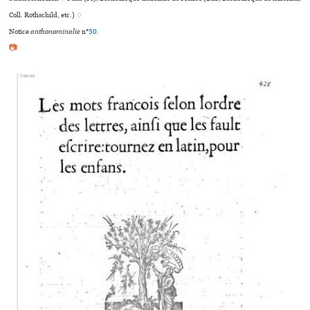
Coll. Rothschild, etc.) ♢
Notice
anthonominalie
n°
50
.
📷