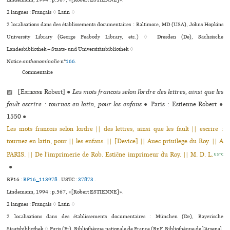
2 langues :
Français ♢
Latin ♢
2 localisations dans des établissements documentaires : Baltimore, MD (USA), Johns Hopkins
University Library (George Peabody Library, etc.) ♢ Dresden (De), Sächsische
Landesbibliothek – Staats- und Universitätsbibliothek ♢
Notice
anthonominalie
n°
166
.
Commentaire
▨ [
Estienne
Robert]
●
Les mots francois selon l’ordre des lettres, ainsi que les
fault escrire : tournez en latin, pour les enfans
●
Paris : Estienne Robert
●
1550
●
Les mots francois selon lordre || des lettres, ainsi que les fault || escrire :
tournez en latin, pour || les enfans. || [Device] || Auec priuilege du Roy. || A
PARIS. || De l’imprimerie de Rob. Estiẽne imprimeur du Roy. || M. D. L.
USTC
●
BP16 :
BP16_113978
.
USTC :
37873
.
Lindemann, 1994 : p.567, «[Robert ESTIENNE]».
2 langues :
Français ♢
Latin ♢
2 localisations dans des établissements documentaires : München (De), Bayerische
Staatsbibliothek ♢ Paris (Fr), Bibliothèque nationale de France (BnF, Bibliothèque de l’Arsenal,