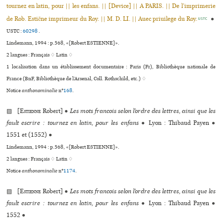
tournez en latin, pour || les enfans. || [Device] || A PARIS. || De l’imprimerie
de Rob. Estiẽne imprimeur du Roy. || M. D. LI. || Auec priuilege du Roy.
●
USTC
USTC :
60298
.
Lindemann, 1994 : p.568, «[Robert ESTIENNE]».
2 langues :
Français ♢
Latin ♢
1 localisation dans un établissement documentaire : Paris (Fr), Bibliothèque nationale de
France (BnF, Bibliothèque de l’Arsenal, Coll. Rothschild, etc.) ♢
Notice
anthonominalie
n°
168
.
▨ [
Estienne
Robert]
●
Les mots francois selon l’ordre des lettres, ainsi que les
fault escrire : tournez en latin, pour les enfans
●
Lyon : Thibaud Payen
●
1551 et (1552)
●
Lindemann, 1994 : p.568, «[Robert ESTIENNE]».
2 langues :
Français ♢
Latin ♢
Notice
anthonominalie
n°
1174
.
▨ [
Estienne
Robert]
●
Les mots francois selon l’ordre des lettres, ainsi que les
fault escrire : tournez en latin, pour les enfans
●
Lyon : Thibaud Payen
●
1552
●