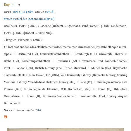
Roy.
●
USTC
BP16 :
BP16_111689
.
USTC :
55928
.
Musée Virtuel des Dictionnaires (MVD).
Beaulieux, 1904 : p.387 , «Estienne (Robert). ». Quemada, 1968 Tome * : p.568 . Lindemann,
1994 : p.566, «[Robert ESTIENNE]».
2 langues :
Français ♢
Latin ♢
12 localisations dans des établissements documentaires : Carcassonne (Fr), Bibliothèque muni­
ci­pale ♢ Dortmund (De), Universitätsbibliothek ♢ Edinburgh (UK), University Library ♢
Gotha (De), Forschungsbibliothek ♢ Innsbruck (At), Universitäts- und Landesbibliothek
Tirol ♢ London (UK), British Library (anc. British Museum) ♢ München (De), Bayerische
Staatsbibliothek ♢ New Haven, CT (USA), Yale University Library (Beinecke Library, Sterling
Memorial Library, Yale Medical Historical Library, etc.) ♢ Paris (Fr), Bibliothèque nationale de
France (BnF, Bibliothèque de l’Arsenal, Coll. Rothschild, etc.) ♢ Roma (It), Biblioteca
Casanatense ♢ Roma (It), Biblioteca Vallicelliana ♢ Wolfenbüttel (De), Herzog August
Bibliothek ♢
Notice
anthonominalie
n°
44
.
📷