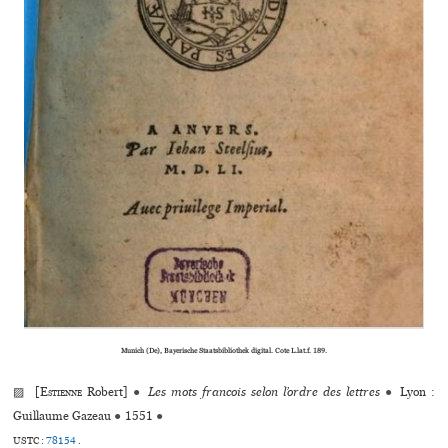
Munich (De), Bayerische Staatsbibliothek digital. Cote L.lat.f. 189.
▨ [
Estienne
Robert]
●
Les mots francois selon l’ordre des lettres
●
Lyon :
Guillaume Gazeau
●
1551
●
USTC :
78154
.