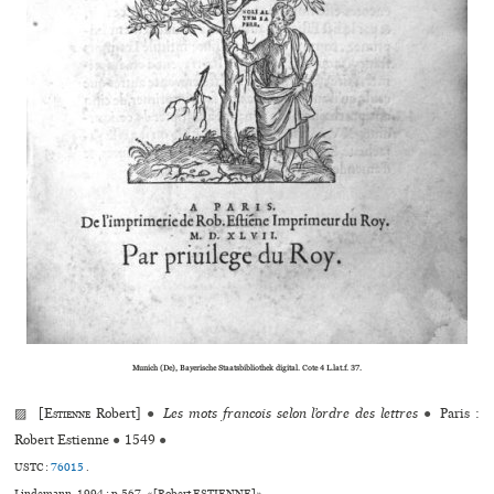
Munich (De), Bayerische Staatsbibliothek digi­tal. Cote 4 L.lat.f. 37.
▨ [
Estienne
Robert]
●
Les mots francois selon l’ordre des lettres
●
Paris :
Robert Estienne
●
1549
●
USTC :
76015
.
Lindemann, 1994 : p.567, «[Robert ESTIENNE]».