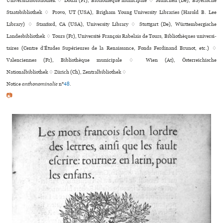
Universitätsbibliothek ♢ Douai (Fr), Bibliothèque muni­ci­pale ♢ München (De), Bayerische
Staatsbibliothek ♢ Provo, UT (USA), Brigham Young University Libraries (Harold B. Lee
Library) ♢ Stanford, CA (USA), University Library ♢ Stuttgart (De), Württembergische
Landesbibliothek ♢ Tours (Fr), Université François Rabelais de Tours, Bibliothèques uni­ver­si­
tai­res (Centre d’Études Supérieures de la Renaissance, Fonds Ferdinand Brunot, etc.) ♢
Valenciennes (Fr), Bibliothèque municipale ♢ Wien (At), Österreichische
Nationalbibliothek ♢ Zürich (Ch), Zentralbibliothek ♢
Notice
anthonominalie
n°
48
.
📷