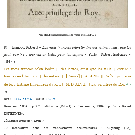
Paris (Fr), Bibliothèque natio­­nale de France. Cote RESP-X-5.
▨ [
Estienne
Robert]
●
Les mots francois selon l’ordre des lettres, ainsi que les
fault escrire : tournez en latin, pour les enfans
●
Paris : Robert Estienne
●
1547
●
Les mots francois selon lordre || des lettres, ainsi que les fault || escrire :
tournez en latin, pour || les enfans. || [Device] || A PARIS. || De l’imprimerie
de Rob. Estiẽne Imprimeur du Roy. || M. D. XLVII. || Par priuilege du Roy.
USTC
●
BP16 :
BP16_112764
.
USTC :
29619
.
Beaulieux, 1904 : p.387 , «Estienne (Robert). ». Lindemann, 1994 : p.567, «[Robert
ESTIENNE]».
2 langues :
Français ♢
Latin ♢
10 localisations dans des établissements documentaires : Augsburg (De),