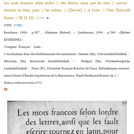
Les mots francois selon lordre || des lettres, ainsi que les faut || escrire :
tournez en latin, pour || les enfans. || [Device] || A Lyon, || Chez Thibauld
Payen. || M. D. LII. ||
●
USTC
USTC :
37081
.
Beaulieux, 1904 : p.387 , «Estienne (Robert). ». Lindemann, 1994 : p.569, «[Robert
ESTIENNE]».
2 langues :
Français ♢
Latin ♢
4 localisations dans des établissements documentaires : Giessen (De), Universitätsbibliothek ♢
München (De), Bayerische Staatsbibliothek ♢ Stuttgart (De), Württembergische
Landesbibliothek ♢ Tours (Fr), Université François Rabelais de Tours, Bibliothèques uni­ver­si­
tai­res (Centre d’Études Supérieures de la Renaissance, Fonds Ferdinand Brunot, etc.) ♢
Notice
anthonominalie
n°
53
.
📷