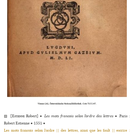
Vienne (At), Österreichische Nationalbibliothek. Cote 73.Y.147.
▨ [
Estienne
Robert]
●
Les mots francois selon l’ordre des lettres
●
Paris :
Robert Estienne
●
1551
●
Les mots francois selon l’ordre || des lettres, ainsi que les fault || escrire :