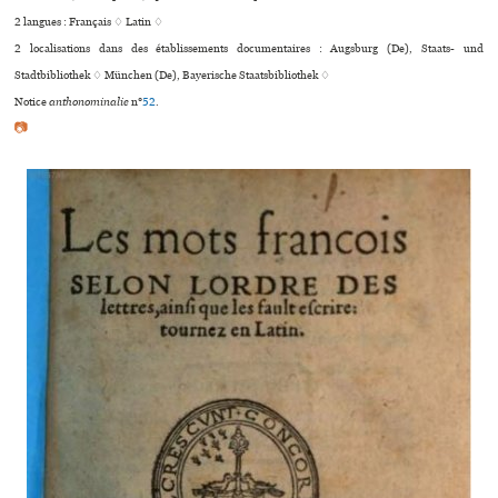
2 langues :
Français ♢
Latin ♢
2 localisations dans des établissements documentaires : Augsburg (De), Staats- und
Stadtbibliothek ♢ München (De), Bayerische Staatsbibliothek ♢
Notice
anthonominalie
n°
52
.
📷