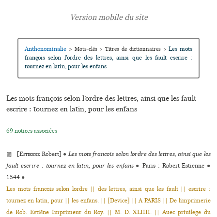
Anthonominalie
Les mots
>
Mots-clés
>
Titres de dictionnaires
>
françois selon l’ordre des lettres, ainsi que les fault escrire :
tournez en latin, pour les enfans
Les mots françois selon l’ordre des lettres, ainsi que les fault
escrire : tournez en latin, pour les enfans
69 notices associées
▨ [
Estienne
Robert]
●
Les mots francois selon lordre des lettres, ainsi que les
fault escrire : tournez en latin, pour les enfans
●
Paris : Robert Estienne
●
1544
●
Les mots francois selon lordre || des lettres, ainsi que les fault || escrire :
tournez en latin, pour || les enfans. || [Device] || A PARIS || De limprimerie
de Rob. Estiẽne Imprimeur du Roy. || M. D. XLIIII. || Auec priuilege du