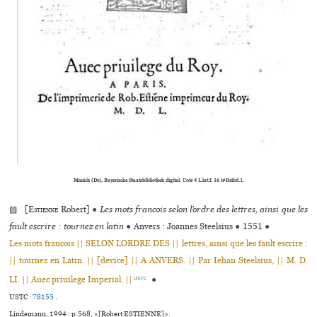
Munich (De), Bayerische Staatsbibliothek digi­tal. Cote 4 L.lat.f. 16 t#Beibd.1.
▨ [
Estienne
Robert]
●
Les mots francois selon l’ordre des lettres, ainsi que les
fault escrire : tournez en latin
●
Anvers : Joannes Steelsius
●
1551
●
Les mots francois || SELON LORDRE DES || lettres, ainsi que les fault escrire :
|| tournez en Latin. || [device] || A ANVERS. || Par Iehan Steelsius, || M. D.
LI. || Auec priuilege Imperial. ||
●
USTC
USTC :
78155
.
Lindemann, 1994 : p.568, «[Robert ESTIENNE]».