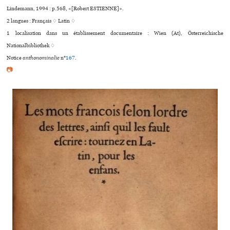
Lindemann, 1994 : p.568, «[Robert ESTIENNE]».
2 langues :
Français ♢
Latin ♢
1 localisation dans un établissement documentaire : Wien (At), Österreichische
Nationalbibliothek ♢
Notice
anthonominalie
n°
167
.
📷