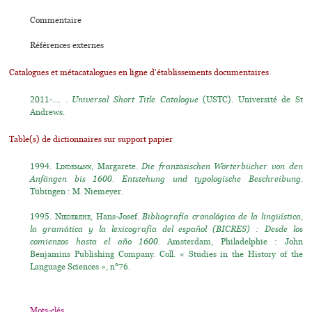
Commentaire
Références externes
Catalogues et métacatalogues en ligne d'établissements documentaires
2011-.... .
Universal Short Title Catalogue
(USTC). Université de St
Andrews.
Table(s) de dictionnaires sur support papier
1994.
Lindemann
, Margarete.
Die französischen Wörterbücher von den
Anfängen bis 1600. Entstehung und typologische Beschreibung.
Tübingen : M. Niemeyer.
1995.
Niederehe
, Hans-Josef.
Bibliografía cronológica de la lingüística,
la gramática y la lexicografía del español (BICRES) : Desde los
comienzos hasta el año 1600.
Amsterdam, Philadelphie : John
Benjamins Publishing Company. Coll. « Studies in the History of the
Language Sciences », n°76.
Mots-clés