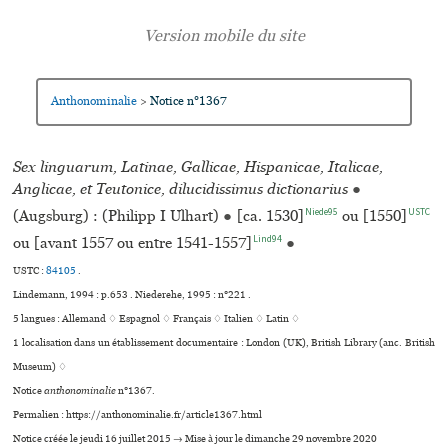
Anthonominalie
Notice n°1367
>
Sex linguarum, Latinae, Gallicae, Hispanicae, Italicae,
Anglicae, et Teutonice, dilucidissimus dictionarius
●
Niede95
USTC
(Augsburg) : (Philipp I Ulhart)
●
[ca. 1530]
ou [1550]
Lind94
ou [avant 1557 ou entre 1541-1557]
●
USTC :
84105
.
Lindemann, 1994 : p.653 . Niederehe, 1995 : n°221 .
5 langues :
Allemand ♢
Espagnol ♢
Français ♢
Italien ♢
Latin ♢
1 localisation dans un établissement documentaire : London (UK), British Library (anc. British
Museum) ♢
Notice
anthonominalie
n°1367.
Permalien : https://anthonominalie.fr/article1367.html
Notice créée le jeudi 16 juillet 2015 → Mise à jour le dimanche 29 novembre 2020