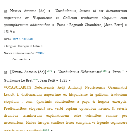
▨
Nebrija
Antonio (de)
●
Vocabularius, lexicon id est dictionarium
nuperrime ex Hispaniense in Gallicum traductum eloquium cum
quamplurismis additionibus
●
Paris : Regnault Chaudière, [Jean Petit]
●
1519
●
BP16 :
BP16_103640
.
2 langues :
Français ♢
Latin ♢
Notice
anthonominalie
n°
2307
.
Commentaire
USTC
USTC
[!?]
▨ [
Nebrija
Antonio (de)]
●
Vocabularius Nebrissensis
●
Paris
:
BP16
Guillaume Le Bret
, Jean Petit
●
1523
●
VOCABULARIUS Nebrissensis Aelij Anthonij Nebrissensis Grammatici
Lexicō. i. dictionarium nuperrime ex hispaniense in gallicum traductum
eloquium : cum ˛q̃plurimis additionibus a papa & hugone excerptis.
Predicatoribus eloquentiā seu verbi copiam optantibus necnon & ceteris
tironibus terminorum explanationem scire volentibus summe per
necessarium. Habes insuper studiose lector complura vt legendo cognoscere
poteris accurate castigata
●
Lind94