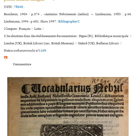
USTC :
78040
.
Beaulieux, 1904 : p.374 , «Antonius Nebrissensis (Aelius). ». Lindemann, 1985 : p.66.
Lindemann, 1994 : p.601. Shaw, 1997 :
Bibliographie C.
2 langues :
Français ♢
Latin ♢
3 localisations dans des établissements documentaires : Digne (Fr), Bibliothèque muni­ci­pale ♢
London (UK), British Library (anc. British Museum) ♢ Oxford (UK), Bodleian Library ♢
Notice
anthonominalie
n°
1109
.
📷
Commentaire