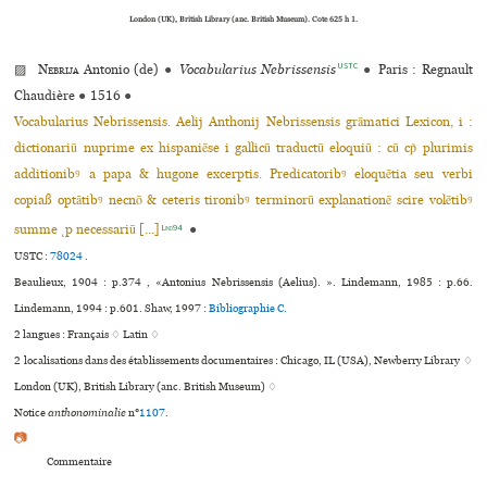
London (UK), British Library (anc. British Museum). Cote 625 h 1.
USTC
▨
Nebrija
Antonio (de)
●
Vocabularius Nebrissensis
●
Paris : Regnault
Chaudière
●
1516
●
Vocabularius Nebrissensis. Aelij Anthonij Nebrissensis grāmatici Lexicon, i :
dictionariū nuprime ex hispaniēse i gallicū traductū eloquiū : cū cp̃ plurimis
additionibꝰ a papa & hugone excerptis. Predicatoribꝰ eloquētia seu verbi
copiaß optātibꝰ necnō & ceteris tironibꝰ terminorū explanationē scire volētibꝰ
summe ˛p necessariū [...]
●
Lind94
USTC :
78024
.
Beaulieux, 1904 : p.374 , «Antonius Nebrissensis (Aelius). ». Lindemann, 1985 : p.66.
Lindemann, 1994 : p.601. Shaw, 1997 :
Bibliographie C.
2 langues :
Français ♢
Latin ♢
2 localisations dans des établissements documentaires : Chicago, IL (USA), Newberry Library ♢
London (UK), British Library (anc. British Museum) ♢
Notice
anthonominalie
n°
1107
.
📷
Commentaire