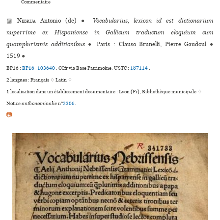
Commentaire
▨
Nebrija
Antonio (de)
●
Vocabularius, lexicon id est dictionarium
nuperrime ex Hispaniense in Gallicum traductum eloquium cum
quamplurismis additionibus
●
Paris : Clauso Brunelli, Pierre Gaudoul
●
1519
●
BP16 :
BP16_103640
.
CCfr via Base Patrimoine.
USTC :
187114
.
2 langues :
Français ♢
Latin ♢
1 localisation dans un établissement documentaire : Lyon (Fr), Bibliothèque muni­ci­pale ♢
Notice
anthonominalie
n°
2306
.
📷