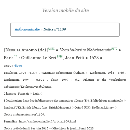
Anthonominalie
Notice n°1109
>
USTC
USTC
[
Nebrija
Antonio (de)]
●
Vocabularius Nebrissensis
●
[!?]
BP16
Paris
: Guillaume Le Bret
, Jean Petit
●
1523
●
USTC :
78040
.
Beaulieux, 1904 : p.374 , «Antonius Nebrissensis (Aelius). ». Lindemann, 1985 : p.66 .
Lindemann, 1994 : p.601 . Shaw, 1997 : 6.2. Filiation of the Vocabularius
nebrissensis/Epithoma vocabulorum.
2 langues :
Français ♢
Latin ♢
3 localisations dans des établissements documentaires : Digne (Fr), Bibliothèque muni­ci­pale ♢
London (UK), British Library (anc. British Museum) ♢ Oxford (UK), Bodleian Library ♢
Notice
anthonominalie
n°1109.
Permalien : https://anthonominalie.fr/article1109.html
Notice créée le lundi 1er juin 2015 → Mise à jour le jeudi 18 mai 2023