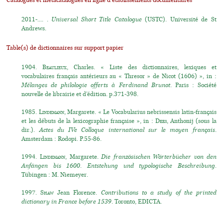
Catalogues et métacatalogues en ligne d'établissements documentaires
2011-.... .
Universal Short Title Catalogue
(USTC). Université de St
Andrews.
Table(s) de dictionnaires sur support papier
1904.
Beaulieux
, Charles. « Liste des dictionnaires, lexiques et
vocabulaires français antérieurs au « Thresor » de Nicot (1606) », in :
Mélanges de philologie offerts à Ferdinand Brunot
. Paris : Société
nouvelle de librairie et d’édition. p.371-398.
1985.
Lindemann
, Margarete. « Le Vocabularius nebrissensis latin-français
et les débuts de la lexicographie française », in :
Dees
, Anthonij (sous la
dir.).
Actes du IVe Colloque international sur le moyen français
.
Amsterdam : Rodopi. P.55-86.
1994.
Lindemann
, Margarete.
Die französischen Wörterbücher von den
Anfängen bis 1600. Entstehung und typologische Beschreibung.
Tübingen : M. Niemeyer.
1997.
Shaw
Jean Florence.
Contributions to a study of the printed
dictionary in France before 1539
. Toronto, EDICTA.