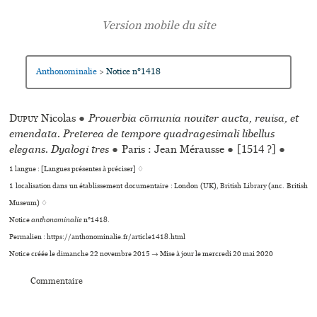
Anthonominalie
Notice n°1418
>
Dupuy
Nicolas
●
Prouerbia cōmunia nouiter aucta, reuisa, et
emendata. Preterea de tempore quadragesimali libellus
elegans. Dyalogi tres
●
Paris : Jean Mérausse
●
[1514 ?]
●
1 langue :
[Langues présentes à préciser] ♢
1 localisation dans un établissement documentaire : London (UK), British Library (anc. British
Museum) ♢
Notice
anthonominalie
n°1418.
Permalien : https://anthonominalie.fr/article1418.html
Notice créée le dimanche 22 novembre 2015 → Mise à jour le mercredi 20 mai 2020
Commentaire