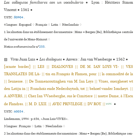
Los colloquios familiares con un vocabulario
●
Lyon : Héritiers Simon
Vincent
●
1561
●
USTC :
80904
.
4 langues :
Espagnol ♢
Français ♢
Latin ♢
Néerlandais ♢
1 localisation dans un établissement documentaire : Mons = Bergen (Be), Bibliothèque cen­trale
de l’uni­ver­sité de Mons-Hainaut ♢
Notice
anthonominalie
n°
255
.
▨
Vives
Juan Luis
●
Les dialogues
●
Anvers : Jan van Waesberge
●
1562
●
[ornate border] || LES || DIALOGVES || DE M. IAN LOYS VI- || VES
TRANSLATES DE LA- || tin en François & Flamen, pour || la commodité de la
|| Ieunesse. || De Tsamencoutinghen van M. Ian Loys || Viues, ouergheset wt
den Latijn in || Franchois ende Nederduytsch, tot || behoef vander Ioncheyt. ||
A ANVERS, || Chez Ian VVaesberghe, sus le Cimitiere || nostre Dame, à l’Escu
de Flandres. || M. D. LXII. || AVEC PRIVILEGE || DV ROY. ||
●
USTC
USTC :
60054
.
Lindemann, 1994 : p.656, «Juan Luis VIVES».
3 langues :
Français ♢
Latin ♢
Néerlandais ♢
2 localisations dans des établissements documentaires : Mons = Bergen (Be), Bibliothèque cen­