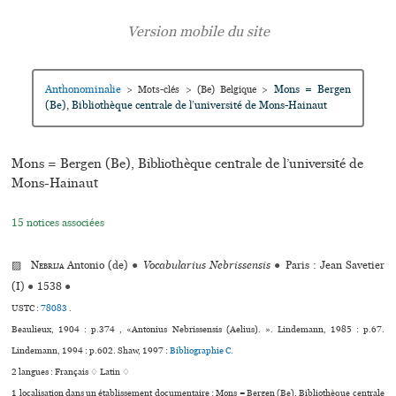
Anthonominalie
Mons = Bergen
>
Mots-clés
>
(Be) Belgique
>
(Be), Bibliothèque cen­trale de l’uni­ver­sité de Mons-Hainaut
Mons = Bergen (Be), Bibliothèque cen­trale de l’uni­ver­sité de
Mons-Hainaut
15 notices associées
▨
Nebrija
Antonio (de)
●
Vocabularius Nebrissensis
●
Paris : Jean Savetier
(I)
●
1538
●
USTC :
78083
.
Beaulieux, 1904 : p.374 , «Antonius Nebrissensis (Aelius). ». Lindemann, 1985 : p.67.
Lindemann, 1994 : p.602. Shaw, 1997 :
Bibliographie C.
2 langues :
Français ♢
Latin ♢
1 localisation dans un établissement documentaire : Mons = Bergen (Be), Bibliothèque cen­trale