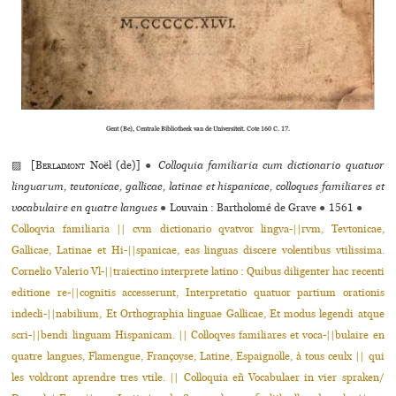
Gent (Be), Centrale Bibliotheek van de Universiteit. Cote 160 C. 17.
▨ [
Berlaimont
Noël (de)]
●
Colloquia familiaria cum dictionario quatuor
linguarum, teutonicae, gallicae, latinae et hispanicae, colloques familiares et
vocabulaire en quatre langues
●
Louvain : Bartholomé de Grave
●
1561
●
Colloqvia familiaria || cvm dictionario qvatvor lingva-||rvm, Tevtonicae,
Gallicae, Latinae et Hi-||spanicae, eas linguas discere volentibus vtilissima.
Cornelio Valerio Vl-||traiectino interprete latino : Quibus diligenter hac re­centi
editione re-||cognitis accesserunt, Interpretatio quatuor partium ora­tionis
indecli-||nabilium, Et Orthographia linguae Gallicae, Et modus le­gendi atque
scri-||bendi linguam Hispanicam. || Colloqves familiares et voca-||bulaire en
quatre langues, Flamengue, Françoyse, Latine, Espaignol­le, à tous ceulx || qui
les voldront aprendre tres vtile. || Colloquia eñ Voca­bulaer in vier spraken/