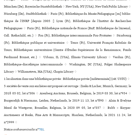
München (De), Bayerische Staatsbibliothek ♢ New York, NY (USA), New York Public Library ♢
Nürnberg (De), Stadtbibliothek ♢ Paris (Fr), Bibliothèque du Musée Pédagogique [ou] biblio­
thè­que de l’INRP [depuis 2005 :] Lyon (Fr), Bibliothèque de l’Institut de Recherches
Pédagogiques ♢ Paris (Fr), Bibliothèque nationale de France (BnF, Bibliothèque de l’Arsenal,
Coll. Rothschild, etc.) ♢ Pau (Fr), Bibliothèque inter­com­mu­nale Pau-Pyrénées ♢ Strasbourg
(Fr), Bibliothèque publi­que et uni­ver­si­taire ♢ Tours (Fr), Université François Rabelais de
Tours, Bibliothèques uni­ver­si­tai­res (Centre d’Études Supérieures de la Renaissance, Fonds
Ferdinand Brunot, etc.) ♢ Urbana, IL (USA), Illinois University Library ♢ Verdun (Fr),
Bibliothèque-dis­co­thè­que inter­com­mu­nale ♢ Washington, DC (USA), Folger Shakespeare
Library ♢ Williamstown, MA (USA), Chapin Library ♢
1 localisation dans une bibliothèque privée : Bibliothèque privée [indéterminée] (réf. USTC) ♢
5 sociétés de vente aux enchères ont proposé cet ouvrage : Zisska & Lacher, Munich, Germany, le
2018 05 02, lot n°306 ♢ Arenberg Auctions, Brussels, Belgium, le 2019 03 30, lot n°954 ♢
Burgersdijk & Niermans, Leiden, Netherlands, le 2019 11 13, lot n°890 ♢ Alain & Evelyne
Morel de Westgaver, Bruxelles, Belgium, le 2020 09 05, lot n°357 ♢ Bubb > Kuyper:
Auctioneers of Books, Fine Arts & Manuscripts, Haarlem, Netherlands, le 2021 11 24, lot
n°2999 ♢
Notice
anthonominalie
n°
701
.