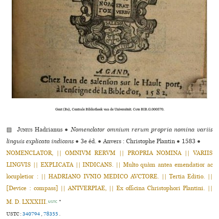
Gent (Be), Centrale Bibliotheek van de Universiteit. Cote BIB.G.000570.
▨
Junius
Hadrianus
●
Nomenclator omnium rerum propria nomina variis
linguis explicata indicans
●
3e éd.
●
Anvers : Christophe Plantin
●
1583
●
NOMENCLATOR, || OMNIVM RERVM || PROPRIA NOMINA || VARIIS
LINGVIS || EXPLICATA || INDICANS. || Multo quàm antea emendatior ac
locupletior : || HADRIANO IVNIO MEDICO AVCTORE. || Tertia Editio. ||
[Device : compass] || ANTVERPIAE, || Ex officina Christophori Plantini. ||
M. D. LXXXIII.
●
USTC
USTC :
340794
,
78355
.