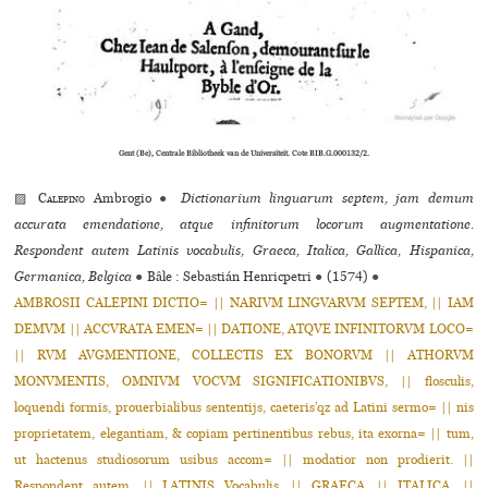
Gent (Be), Centrale Bibliotheek van de Universiteit. Cote BIB.G.000132/2.
▨
Calepino
Ambrogio
●
Dictionarium linguarum septem, jam demum
accurata emendatione, atque infinitorum locorum augmentatione.
Respondent autem Latinis vocabulis, Graeca, Italica, Gallica, Hispanica,
Germanica, Belgica
●
Bâle : Sebastián Henricpetri
●
(1574)
●
AMBROSII CALEPINI DICTIO= || NARIVM LINGVARVM SEPTEM, || IAM
DEMVM || ACCVRATA EMEN= || DATIONE, ATQVE INFINITORVM LOCO=
|| RVM AVGMENTIONE, COLLECTIS EX BONORVM || ATHORVM
MONVMENTIS, OMNIVM VOCVM SIGNIFICATIONIBVS, || flos­cu­lis,
loquendi formis, prouer­bia­li­bus sen­ten­tijs, cae­te­ris’qz ad Latini sermo= || nis
pro­prie­ta­tem, ele­gan­tiam, & copiam per­ti­nen­ti­bus rebus, ita exorna= || tum,
ut hac­te­nus stu­dio­so­rum usibus accom= || moda­tior non pro­die­rit. ||
Respondent autem, || LATINIS Vocabulis, || GRAECA, || ITALICA, ||