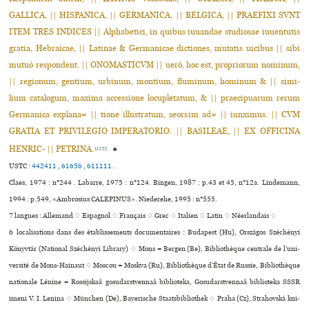
GALLICA, || HISPANICA, || GERMANICA, || BELGICA, || PRAEFIXI SVNT
ITEM TRES INDICES || Alphabetici, in quibus iuuan­dae stu­dio­sae iuuen­tu­tis
gratia, Hebraicae, || Latinae & Germanicae dic­tio­nes, muta­tis uici­bus || sibi
mutuò res­pon­dent. || ONOMASTICVM || uerò, hoc est, pro­prio­rum nomi­num,
|| regio­num, gen­tium, urbi­num, mon­tium, flu­mi­num, homi­num & || simi­
lium cata­lo­gum, maxima acces­sione locu­ple­ta­tum, & || prae­ci­pua­rum rerum
Germanica explana= || tione illus­tra­tum, seor­sim ad= || iun­xi­mus. || CVM
GRATIA ET PRIVILEGIO IMPERATORIO. || BASILEAE, || EX OFFICINA
HENRIC- || PETRINA.
●
USTC
USTC :
442411
,
61656
,
611111
.
Claes, 1974 : n°244 . Labarre, 1975 : n°124. Bingen, 1987 : p.43 et 45, n°12a. Lindemann,
1994 : p.549, «Ambrosius CALEPINUS». Niederehe, 1995 : n°555.
7 langues :
Allemand ♢
Espagnol ♢
Français ♢
Grec ♢
Italien ♢
Latin ♢
Néerlandais ♢
6 localisations dans des établissements documentaires : Budapest (Hu), Országos Széchényi
Könyvtár (National Széchényi Library) ♢ Mons = Bergen (Be), Bibliothèque cen­trale de l’uni­
ver­sité de Mons-Hainaut ♢ Moscou = Moskva (Ru), Bibliothèque d’État de Russie, Bibliothèque
nationale Lénine = Rossijskaâ gosudarstvennaâ biblioteka, Gosudarstvennaâ biblioteka SSSR
imeni V. I. Lenina ♢ München (De), Bayerische Staatsbibliothek ♢ Praha (Cz), Strahovská kni­