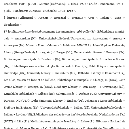
Beaulieux, 1904 : p.390 , «Junius (Hadrianus). ». Claes, 1974 : n°282 . Lindemann, 1994 :
p.583, «Hadrianus JUNIUS». Niederehe, 1995 : n°657.
8 langues :
Allemand ♢
Anglais ♢
Espagnol ♢
Français ♢
Grec ♢
Italien ♢
Latin ♢
Néerlandais ♢
37 localisations dans des établissements documentaires : Abbeville (Fr), Bibliothèque muni­ci­
pale ♢ Amsterdam (Nl), Universiteitsbibliotheek Universiteit van Amsterdam ♢ Anvers =
Antwerpen (Be), Museum Plantin-Moretus ♢ Baltimore, MD (USA), Johns Hopkins University
Library (George Peabody Library, etc.) ♢ Bergen (No), Universitetsbiblioteket ♢ Besançon (Fr),
Bibliothèque muni­ci­pale ♢ Bordeaux (Fr), Bibliothèque muni­ci­pale ♢ Bruxelles = Brussel
(Be), Bibliothèque royale = Koninklijke Bibliotheek ♢ Caen (Fr), Bibliothèque muni­ci­pale ♢
Cambridge (UK), University Library ♢ Canterbury (UK), Cathedral Library ♢ Chaumont (Fr),
Les Silos, Maison du livre et de l’affi­che, Bibliothèque muni­ci­pale ♢ Chicago, IL (USA), John
Crerar Library ♢ Chicago, IL (USA), Newberry Library ♢ Den Haag = ’s-Gravenhage (Nl),
Koninklijke Bibliotheek ♢ Dilbeek (Be), Cultura Fonds ♢ Durham (UK), University Library ♢
Durham, NC (USA), Duke University Library ♢ Emden (De), Johannes a Lasco Bibliothek ♢
Freiburg im Breisgau (De), Universitätsbibliothek ♢ Leiden (Nl), Universiteitsbibliotheek ♢
Leiden = Leyden (Nl), Bibliotheek der redac­tie van het Woordenboek der Nederlandsche Taal
(WNT) ♢ Lille (Fr), Médiathèque muni­ci­pale Jean Lévy ♢ Lisboa (Pt), Biblioteca Nacional de
Portugal ♢ Mons = Bergen (Be), Bibliothèque cen­trale de l’uni­ver­sité de Mons-Hainaut ♢