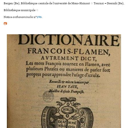
Bergen (Be), Bibliothèque cen­trale de l’uni­ver­sité de Mons-Hainaut ♢ Tournai = Doornik (Be),
Bibliothèque muni­ci­pale ♢
Notice
anthonominalie
n°
196
.
📷