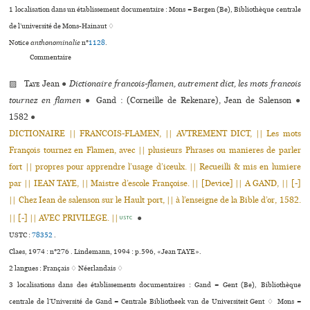
1 localisation dans un établissement documentaire : Mons = Bergen (Be), Bibliothèque cen­trale
de l’uni­ver­sité de Mons-Hainaut ♢
Notice
anthonominalie
n°
1128
.
Commentaire
▨
Taye
Jean
●
Dictionaire francois-flamen, autrement dict, les mots francois
tournez en flamen
●
Gand : (Corneille de Rekenare), Jean de Salenson
●
1582
●
DICTIONAIRE || FRANCOIS-FLAMEN, || AVTREMENT DICT, || Les mots
François tournez en Flamen, avec || plusieurs Phrases ou manieres de parler
fort || propres pour apprendre l’usage d’iceulx. || Recueilli & mis en lumiere
par || IEAN TAYE, || Maistre d’escole Françoise. || [Device] || A GAND, || [-]
|| Chez Iean de salenson sur le Hault port, || à l’enseigne de la Bible d’or, 1582.
|| [-] || AVEC PRIVILEGE. ||
●
USTC
USTC :
78352
.
Claes, 1974 : n°276 . Lindemann, 1994 : p.596, «Jean TAYE».
2 langues :
Français ♢
Néerlandais ♢
3 localisations dans des établissements documentaires : Gand = Gent (Be), Bibliothèque
centrale de l’Université de Gand = Centrale Bibliotheek van de Universiteit Gent ♢ Mons =