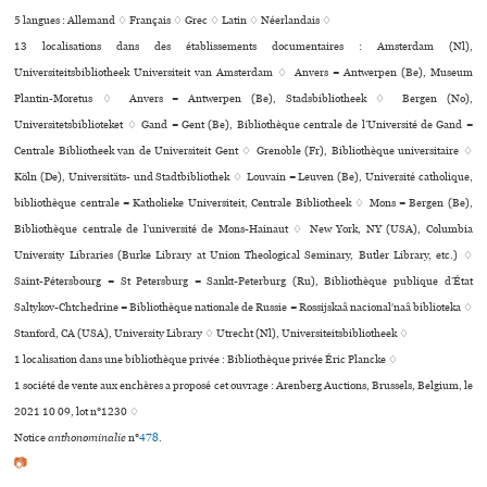
5 langues :
Allemand ♢
Français ♢
Grec ♢
Latin ♢
Néerlandais ♢
13 localisations dans des établissements documentaires : Amsterdam (Nl),
Universiteitsbibliotheek Universiteit van Amsterdam ♢ Anvers = Antwerpen (Be), Museum
Plantin-Moretus ♢ Anvers = Antwerpen (Be), Stadsbibliotheek ♢ Bergen (No),
Universitetsbiblioteket ♢ Gand = Gent (Be), Bibliothèque centrale de l’Université de Gand =
Centrale Bibliotheek van de Universiteit Gent ♢ Grenoble (Fr), Bibliothèque uni­ver­si­taire ♢
Köln (De), Universitäts- und Stadtbibliothek ♢ Louvain = Leuven (Be), Université catholique,
bibliothèque centrale = Katholieke Universiteit, Centrale Bibliotheek ♢ Mons = Bergen (Be),
Bibliothèque cen­trale de l’uni­ver­sité de Mons-Hainaut ♢ New York, NY (USA), Columbia
University Libraries (Burke Library at Union Theological Seminary, Butler Library, etc.) ♢
Saint-Pétersbourg = St Petersburg = Sankt-Peterburg (Ru), Bibliothèque publique d’État
Saltykov-Chtchedrine = Bibliothèque nationale de Russie = Rossijskaâ nacionalʹnaâ biblioteka ♢
Stanford, CA (USA), University Library ♢ Utrecht (Nl), Universiteitsbibliotheek ♢
1 localisation dans une bibliothèque privée : Bibliothèque privée Éric Plancke ♢
1 société de vente aux enchères a proposé cet ouvrage : Arenberg Auctions, Brussels, Belgium, le
2021 10 09, lot n°1230 ♢
Notice
anthonominalie
n°
478
.
📷