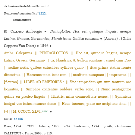
de l’uni­ver­sité de Mons-Hainaut ♢
Notice
anthonominalie
n°
1222
.
Commentaire
▨
Calepino
Ambrogio
●
Pentaglottos. Hoc est, quinque linguis, nempe
Latina, Graeca, Germanica, Flandrica et Gallica constans
●
(Anvers) : (Gillis
Coppens Van Diest)
●
1546
●
Ambr. Calepinus. || PENTAGLOTTOS. || Hoc est, quinque linguis, nempe
Latina, Graeca, Germani- || ca, Flandrica, & Gallica constans : simul cum Pro-
|| sodiae notis, quibus cuiusliber syllabae quan- || titas prima statim fronte
dinoscitur. || Hactenus tanta istac com- || moditate nunquam || impressus. ||
[fleuron] || LIBER AD EMPTORES : || Vno iampridem qui sum tantium ore
loquutus, || Simplice contentus reddere verba sono, || Nunc pentaglottos
quinis en prodeo linguis || Illustris, mira commoditate nouus. || Gymnicus
insigni vos isthoc munere donat || Heus iuuenes, grato me accipitote sinu. ||
[-] || M. CCCCC. XLVI.
●
USTC
USTC :
66466
.
Claes, 1974 : n°131 . Labarre, 1975 : n°69. Lindemann, 1994 : p.546, «Ambrosius
CALEPINUS». Furno, 2008 : p.115.