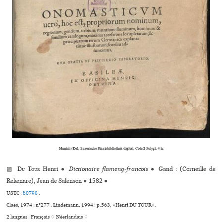
Munich (De), Bayerische Staatsbibliothek digi­­tal. Cote 2 Polygl. 4 h.
▨
Du Tour
Henri
●
Dictionaire flameng-francois
●
Gand : (Corneille de
Rekenare), Jean de Salenson
●
1582
●
USTC :
80790
.
Claes, 1974 : n°277 . Lindemann, 1994 : p.563, «Henri DU TOUR».
2 langues :
Français ♢
Néerlandais ♢