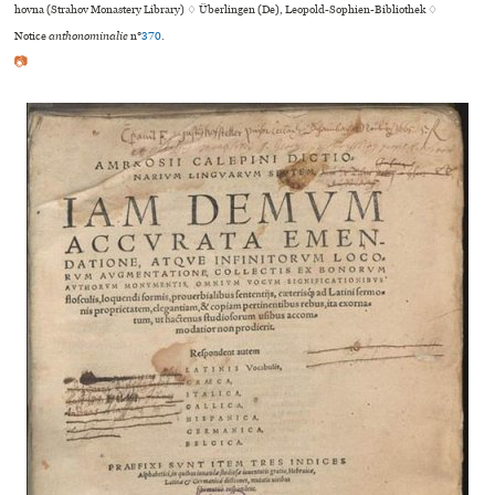
hovna (Strahov Monastery Library) ♢ Überlingen (De), Leopold-Sophien-Bibliothek ♢
Notice
anthonominalie
n°
370
.
📷