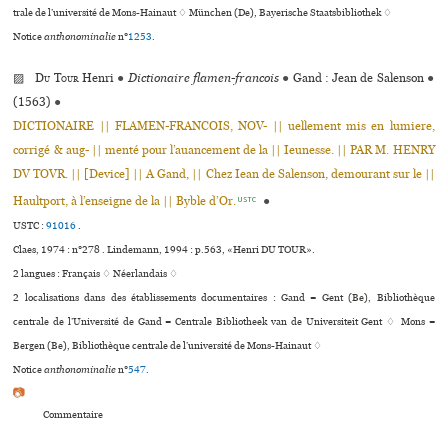
trale de l’uni­ver­sité de Mons-Hainaut ♢ München (De), Bayerische Staatsbibliothek ♢
Notice
anthonominalie
n°
1253
.
▨
Du Tour
Henri
●
Dictionaire flamen-francois
●
Gand : Jean de Salenson
●
(1563)
●
DICTIONAIRE || FLAMEN-FRANCOIS, NOV- || uellement mis en lumiere,
corrigé & aug- || menté pour l’auancement de la || Ieunesse. || PAR M. HENRY
DV TOVR. || [Device] || A Gand, || Chez Iean de Salenson, demourant sur le ||
Haultport, à l’enseigne de la || Byble d’Or.
●
USTC
USTC :
91016
.
Claes, 1974 : n°278 . Lindemann, 1994 : p.563, «Henri DU TOUR».
2 langues :
Français ♢
Néerlandais ♢
2 localisations dans des établissements documentaires : Gand = Gent (Be), Bibliothèque
centrale de l’Université de Gand = Centrale Bibliotheek van de Universiteit Gent ♢ Mons =
Bergen (Be), Bibliothèque cen­trale de l’uni­ver­sité de Mons-Hainaut ♢
Notice
anthonominalie
n°
547
.
📷
Commentaire