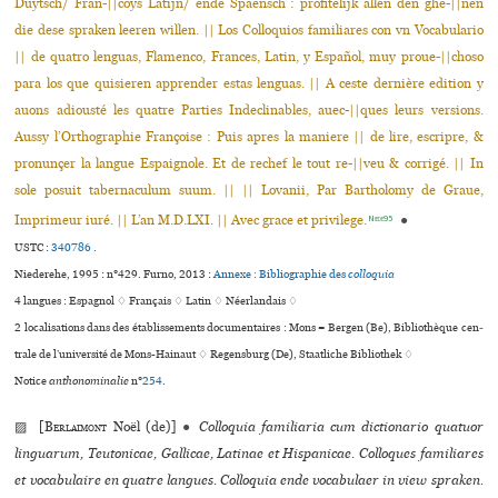
Duytsch/ Fran-||coys Latijn/ ende Spaensch : profite­lijk allen den ghe-||nen
die dese spraken leeren willen. || Los Colloquios familiares con vn Vocabulario
|| de quatro lenguas, Flamenco, Frances, Latin, y Español, muy proue-||choso
para los que quisieren apprender estas lenguas. || A ceste dernière edition y
auons adiousté les quatre Parties Indeclinables, auec-||ques leurs versions.
Aussy l’Orthographie Françoise : Puis apres la maniere || de lire, escripre, &
pronunçer la langue Espaignole. Et de rechef le tout re-||veu & corrigé. || In
sole posuit tabernaculum suum. ||
|| Lovanii, Par Bartholomy de Graue,
Imprimeur iuré. || L’an M.D.LXI. || Avec grace et privilege.
●
Niede95
USTC :
340786
.
Niederehe, 1995 : n°429. Furno, 2013 :
Annexe : Bibliographie des
colloquia
4 langues :
Espagnol ♢
Français ♢
Latin ♢
Néerlandais ♢
2 localisations dans des établissements documentaires : Mons = Bergen (Be), Bibliothèque cen­
trale de l’uni­ver­sité de Mons-Hainaut ♢ Regensburg (De), Staatliche Bibliothek ♢
Notice
anthonominalie
n°
254
.
▨ [
Berlaimont
Noël (de)]
●
Colloquia familiaria cum dictionario quatuor
linguarum, Teutonicae, Gallicae, Latinae et Hispanicae. Colloques familiares
et vocabulaire en quatre langues. Colloquia ende vocabulaer in view spraken.