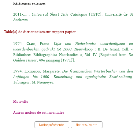
Références externes
2011-.... .
Universal Short Title Catalogue
(USTC). Université de St
Andrews.
Table(s) de dictionnaires sur support papier
1974.
Claes
, Frans.
Lijst van Nederlandse woordenlijsten en
woordenboeken gedrukt tot 1600.
Nieuwkoop : B. De Graaf. Coll. «
Bibliotheca Bibliographica Neerlandica », Vol. IV. [Reprinted from
De
Gulden Passer
, 49e jaargang (1971)].
1994.
Lindemann
, Margarete.
Die französischen Wörterbücher von den
Anfängen bis 1600. Entstehung und typologische Beschreibung.
Tübingen : M. Niemeyer.
Mots-clés
Autres notices de cet inventaire
Notice précédente
Notice suivante