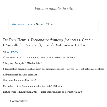
Anthonominalie
Notice n°1128
>
Du Tour
Henri
●
Dictionaire flameng-francois
●
Gand :
(Corneille de Rekenare), Jean de Salenson
●
1582
●
USTC :
80790
.
Claes, 1974 : n°277 . Lindemann, 1994 : p.563 , «Henri DU TOUR ».
2 langues :
Français ♢
Néerlandais ♢
1 localisation dans un établissement documentaire : Mons = Bergen (Be), Bibliothèque cen­trale
de l’uni­ver­sité de Mons-Hainaut ♢
Notice
anthonominalie
n°1128.
Permalien : https://anthonominalie.fr/article1128.html
Notice créée le lundi 8 juin 2015 → Mise à jour le lundi 30 novembre 2020
Commentaire