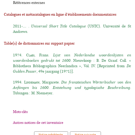
Références externes
Catalogues et métacatalogues en ligne d'établissements documentaires
2011-.... .
Universal Short Title Catalogue
(USTC). Université de St
Andrews.
Table(s) de dictionnaires sur support papier
1974.
Claes
, Frans.
Lijst van Nederlandse woordenlijsten en
woordenboeken gedrukt tot 1600.
Nieuwkoop : B. De Graaf. Coll. «
Bibliotheca Bibliographica Neerlandica », Vol. IV. [Reprinted from
De
Gulden Passer
, 49e jaargang (1971)].
1994.
Lindemann
, Margarete.
Die französischen Wörterbücher von den
Anfängen bis 1600. Entstehung und typologische Beschreibung.
Tübingen : M. Niemeyer.
Mots-clés
Autres notices de cet inventaire
Notice précédente
Notice suivante