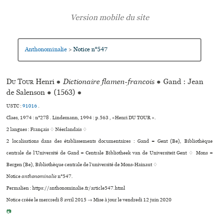
Anthonominalie
Notice n°547
>
Du Tour
Henri
●
Dictionaire flamen-francois
●
Gand : Jean
de Salenson
●
(1563)
●
USTC :
91016
.
Claes, 1974 : n°278 . Lindemann, 1994 : p.563 , «Henri DU TOUR ».
2 langues :
Français ♢
Néerlandais ♢
2 localisations dans des établissements documentaires : Gand = Gent (Be), Bibliothèque
centrale de l’Université de Gand = Centrale Bibliotheek van de Universiteit Gent ♢ Mons =
Bergen (Be), Bibliothèque cen­trale de l’uni­ver­sité de Mons-Hainaut ♢
Notice
anthonominalie
n°547.
Permalien : https://anthonominalie.fr/article547.html
Notice créée le mercredi 8 avril 2015 → Mise à jour le vendredi 12 juin 2020
📷