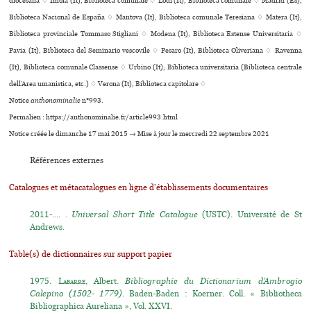
diocesana ♢ Imola (It), Biblioteca comu­nale ♢ Lodi (It), Biblioteca comu­nale ♢ Madrid (Es),
Biblioteca Nacional de España ♢ Mantova (It), Biblioteca comu­nale Teresiana ♢ Matera (It),
Biblioteca provinciale Tommaso Stigliani ♢ Modena (It), Biblioteca Estense Universitaria ♢
Pavia (It), Biblioteca del Seminario ves­co­vile ♢ Pesaro (It), Biblioteca Oliveriana ♢ Ravenna
(It), Biblioteca comu­nale Classense ♢ Urbino (It), Biblioteca uni­ver­si­ta­ria (Biblioteca cen­trale
dell’Area uma­nis­tica, etc.) ♢ Verona (It), Biblioteca capitolare ♢
Notice
anthonominalie
n°993.
Permalien : https://anthonominalie.fr/article993.html
Notice créée le dimanche 17 mai 2015 → Mise à jour le mercredi 22 septembre 2021
Références externes
Catalogues et métacatalogues en ligne d'établissements documentaires
2011-.... .
Universal Short Title Catalogue
(USTC). Université de St
Andrews.
Table(s) de dictionnaires sur support papier
1975.
Labarre
, Albert.
Bibliographie du Dictionarium d’Ambrogio
Calepino (1502- 1779)
. Baden-Baden : Koerner. Coll. « Bibliotheca
Bibliographica Aureliana », Vol. XXVI.