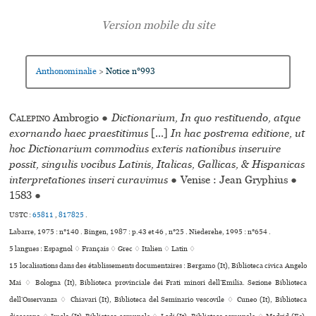
Anthonominalie
Notice n°993
>
Calepino
Ambrogio
●
Dictionarium, In quo restituendo, atque
exornando haec praestitimus
[...]
In hac postrema editione, ut
hoc Dictionarium commodius exteris nationibus inseruire
possit, singulis vocibus Latinis, Italicas, Gallicas, & Hispanicas
interpretationes inseri curavimus
●
Venise : Jean Gryphius
●
1583
●
USTC :
65811
,
817825
.
Labarre, 1975 : n°140 . Bingen, 1987 : p.43 et 46 , n°25 . Niederehe, 1995 : n°654 .
5 langues :
Espagnol ♢
Français ♢
Grec ♢
Italien ♢
Latin ♢
15 localisations dans des établissements documentaires : Bergamo (It), Biblioteca civica Angelo
Mai ♢ Bologna (It), Biblioteca pro­vin­ciale dei Frati minori dell’Emilia. Sezione Biblioteca
dell’Osservanza ♢ Chiavari (It), Biblioteca del Seminario ves­co­vile ♢ Cuneo (It), Biblioteca