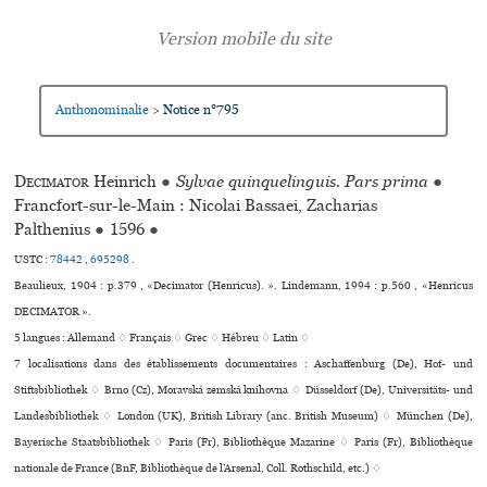
Anthonominalie
Notice n°795
>
Decimator
Heinrich
●
Sylvae quinquelinguis. Pars prima
●
Francfort-sur-le-Main : Nicolai Bassaei, Zacharias
Palthenius
●
1596
●
USTC :
78442
,
695298
.
Beaulieux, 1904 : p.379 , «Decimator (Henricus). ». Lindemann, 1994 : p.560 , «Henricus
DECIMATOR ».
5 langues :
Allemand ♢
Français ♢
Grec ♢
Hébreu ♢
Latin ♢
7 localisations dans des établissements documentaires : Aschaffenburg (De), Hof- und
Stiftsbibliothek ♢ Brno (Cz), Moravská zemská kni­hovna ♢ Düsseldorf (De), Universitäts- und
Landesbibliothek ♢ London (UK), British Library (anc. British Museum) ♢ München (De),
Bayerische Staatsbibliothek ♢ Paris (Fr), Bibliothèque Mazarine ♢ Paris (Fr), Bibliothèque
nationale de France (BnF, Bibliothèque de l’Arsenal, Coll. Rothschild, etc.) ♢