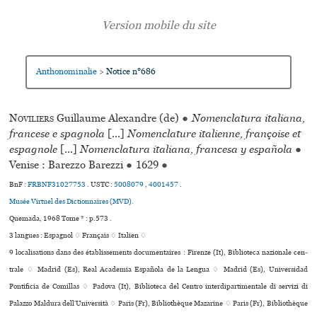
Anthonominalie
Notice n°686
>
Noviliers
Guillaume Alexandre (de)
●
Nomenclatura italiana,
francese e spagnola
[...]
Nomenclature italienne, françoise et
espagnole
[...]
Nomenclatura italiana, francesa y española
●
Venise : Barezzo Barezzi
●
1629
●
BnF :
FRBNF31027753
.
USTC :
5008079
,
4001457
.
Musée Virtuel des Dictionnaires (MVD).
Quemada, 1968 Tome * : p.573 .
3 langues :
Espagnol ♢
Français ♢
Italien ♢
9 localisations dans des établissements documentaires : Firenze (It), Biblioteca nazio­nale cen­
trale ♢ Madrid (Es), Real Academia Española de la Lengua ♢ Madrid (Es), Universidad
Pontificia de Comillas ♢ Padova (It), Biblioteca del Centro inter­di­par­ti­men­tale di ser­vizi di
Palazzo Maldura dell’Università ♢ Paris (Fr), Bibliothèque Mazarine ♢ Paris (Fr), Bibliothèque