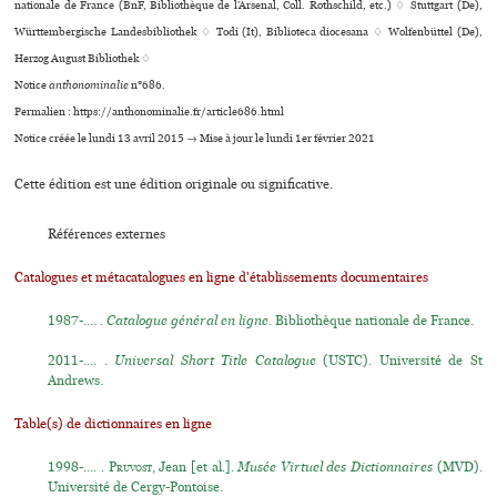
nationale de France (BnF, Bibliothèque de l’Arsenal, Coll. Rothschild, etc.) ♢ Stuttgart (De),
Württembergische Landesbibliothek ♢ Todi (It), Biblioteca dio­ce­sana ♢ Wolfenbüttel (De),
Herzog August Bibliothek ♢
Notice
anthonominalie
n°686.
Permalien : https://anthonominalie.fr/article686.html
Notice créée le lundi 13 avril 2015 → Mise à jour le lundi 1er février 2021
Cette édition est une édition originale ou significative.
Références externes
Catalogues et métacatalogues en ligne d'établissements documentaires
1987-.... .
Catalogue général en ligne
. Bibliothèque nationale de France.
2011-.... .
Universal Short Title Catalogue
(USTC). Université de St
Andrews.
Table(s) de dictionnaires en ligne
1998-.... .
Pruvost
, Jean [et al.].
Musée Virtuel des Dictionnaires
(MVD).
Université de Cergy-Pontoise.