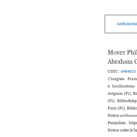
Anthonomi
Monet
Phi
Abraham 
USTC :
6904053
2 langues :
Fran
6 localisations
Avignon (Fr), Bi
(Fr), Bibliothèq
Paris (Fr), Bibli
Notice
anthonom
Permalien : http
Notice créée le 