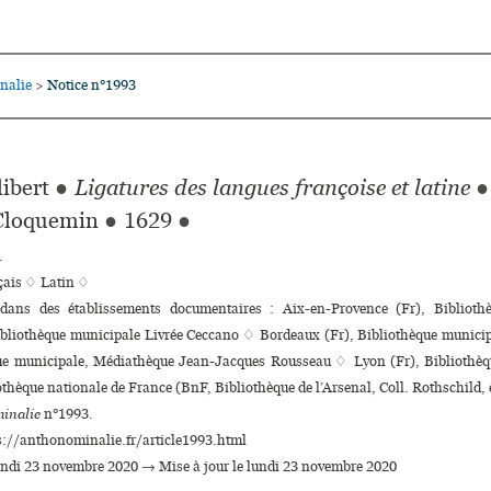
nalie
Notice n°1993
>
libert
●
Ligatures des langues françoise et latine
●
Cloquemin
●
1629
●
.
çais ♢
Latin ♢
 dans des établissements documentaires : Aix-en-Provence (Fr), Bibliot
bliothèque muni­ci­pale Livrée Ceccano ♢ Bordeaux (Fr), Bibliothèque muni­c
ue muni­ci­pale, Médiathèque Jean-Jacques Rousseau ♢ Lyon (Fr), Bibliothèq
othèque nationale de France (BnF, Bibliothèque de l’Arsenal, Coll. Rothschild, 
inalie
n°1993.
s://anthonominalie.fr/article1993.html
lundi 23 novembre 2020 → Mise à jour le lundi 23 novembre 2020