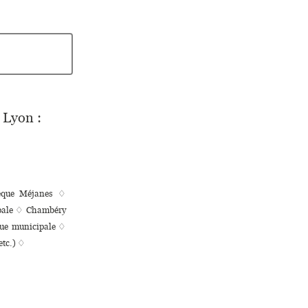
Lyon :
hèque Méjanes ♢
i­pale ♢ Chambéry
ue muni­ci­pale ♢
etc.) ♢