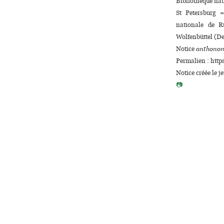
Bibliothèque nat
St Petersburg =
nationale de R
Wolfenbüttel (D
Notice
anthonom
Permalien : http
Notice créée le j
📷