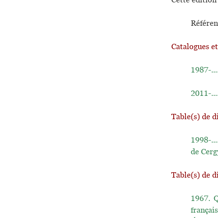
Référen
Catalogues e
1987-...
2011-...
Table(s) de d
1998-...
de Cerg
Table(s) de d
1967.
Q
françai