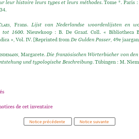
ur leur histoire leurs types et leurs méthodes.
Tome *. Paris :
34.
Claes
, Frans.
Lijst van Nederlandse woordenlijsten en w
 tot 1600.
Nieuwkoop : B. De Graaf. Coll. « Bibliotheca B
dica », Vol. IV. [Reprinted from
De Gulden Passer
, 49e jaargan
indemann
, Margarete.
Die französischen Wörterbücher von den
ntstehung und typologische Beschreibung.
Tübingen : M. Niem
és
notices de cet inventaire
Notice précédente
Notice suivante