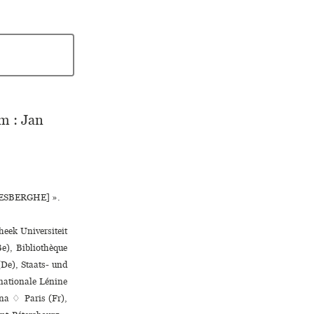
m : Jan
.[AESBERGHE] ».
heek Universiteit
e), Bibliothèque
(De), Staats- und
 nationale Lénine
na ♢ Paris (Fr),