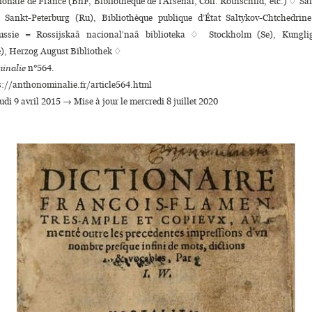
ionale de France (BnF, Bibliothèque de l’Arsenal, Coll. Rothschild, etc.) ♢ Sa
 Sankt-Peterburg (Ru), Bibliothèque publique d’État Saltykov-Chtchedrin
ussie = Rossijskaâ nacionalʹnaâ biblioteka ♢ Stockholm (Se), Kungli
e), Herzog August Bibliothek ♢
inalie
n°564.
s://anthonominalie.fr/article564.html
eudi 9 avril 2015 → Mise à jour le mercredi 8 juillet 2020