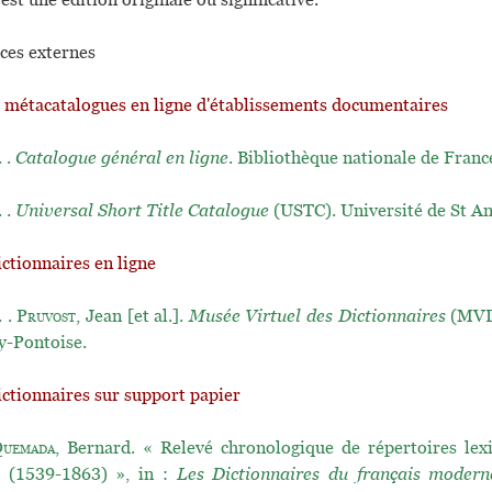
ces externes
t métacatalogues en ligne d'établissements documentaires
. .
Catalogue général en ligne
. Bibliothèque nationale de Franc
. .
Universal Short Title Catalogue
(USTC). Université de St A
ictionnaires en ligne
. .
Pruvost
, Jean [et al.].
Musée Virtuel des Dictionnaires
(MVD)
y-Pontoise.
ictionnaires sur support papier
uemada
, Bernard. « Relevé chronologique de répertoires lex
s (1539-1863) », in :
Les Dictionnaires du français moder