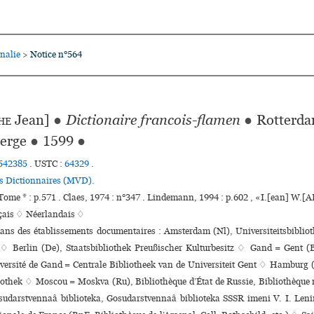
nalie
Notice n°564
>
he
Jean]
●
Dictionaire francois-flamen
●
Rotterda
erge
●
1599
●
542385
.
USTC :
64329
.
es Dictionnaires (MVD).
ome * : p.571 . Claes, 1974 : n°347 . Lindemann, 1994 : p.602 , «I.[ean] W
çais ♢
Néerlandais ♢
dans des établissements documentaires : Amsterdam (Nl), Universiteitsbibliot
 Berlin (De), Staatsbibliothek Preußischer Kulturbesitz ♢ Gand = Gent (B
iversité de Gand = Centrale Bibliotheek van de Universiteit Gent ♢ Hamburg 
iothek ♢ Moscou = Moskva (Ru), Bibliothèque d’État de Russie, Bibliothèque
sudarstvennaâ biblioteka, Gosudarstvennaâ biblioteka SSSR imeni V. I. Leni