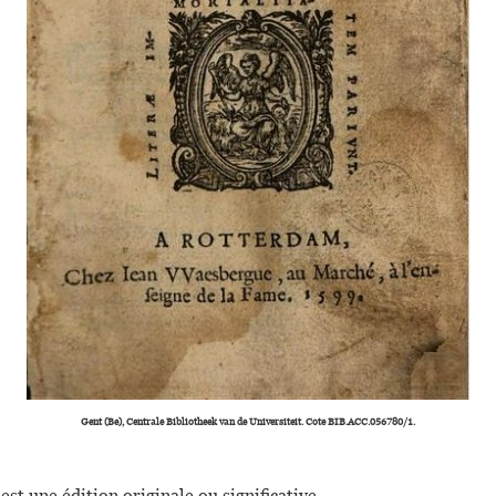
Gent (Be), Centrale Bibliotheek van de Universiteit. Cote BIB.ACC.056780/1.
est une édition originale ou significative.