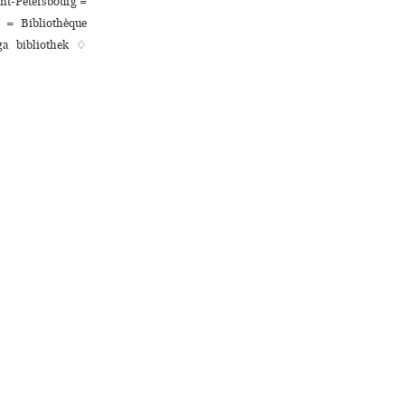
int-Pétersbourg =
e = Bibliothèque
ga bibliothek ♢