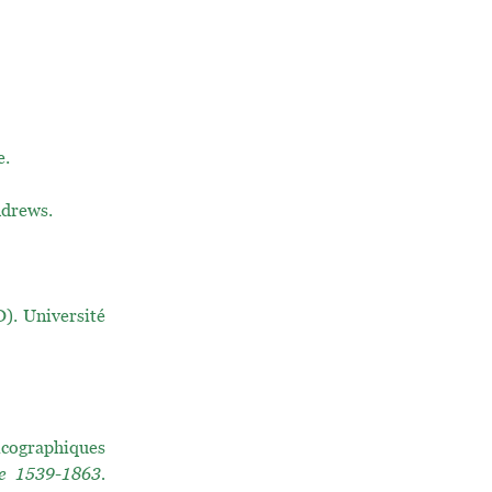
e.
ndrews.
. Université
icographiques
ne 1539-1863.