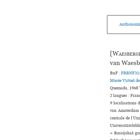
Anthonomi
[
Waesberg
van Waesb
BnF :
FRBNF31
Musée Virtuel d
Quemada, 1968 T
2 langues :
Fran
9 localisations 
van Amsterdam ♢
centrale de l’Un
Universitätsbibl
= Rossijskaâ go