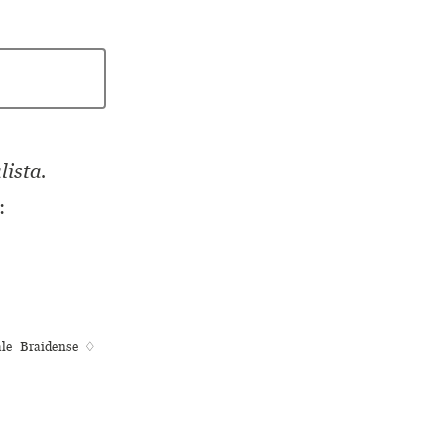
lista.
:
nale Braidense ♢