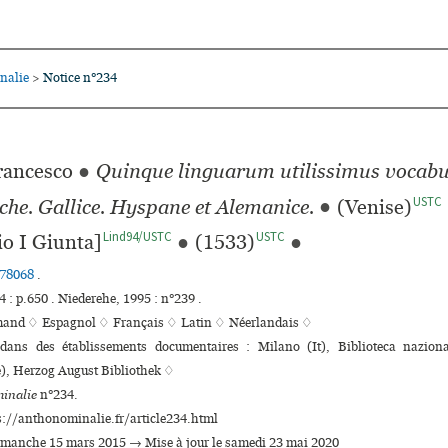
nalie
Notice n°234
>
ancesco
●
Quinque lin­gua­rum uti­lis­si­mus voca­bu­
USTC
che. Gallice. Hyspane et Alemanice.
●
(Venise)
Lind94/USTC
USTC
o I Giunta]
●
(1533)
●
78068
.
: p.650 . Niederehe, 1995 : n°239 .
mand ♢
Espagnol ♢
Français ♢
Latin ♢
Néerlandais ♢
 dans des établissements documentaires : Milano (It), Biblioteca nazio­
e), Herzog August Bibliothek ♢
inalie
n°234.
s://anthonominalie.fr/article234.html
dimanche 15 mars 2015 → Mise à jour le samedi 23 mai 2020