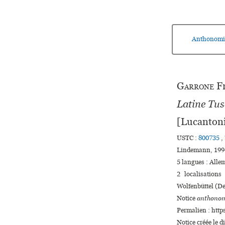
Anthonomi
Garrone
Fr
Latine Tus
[Lucantoni
USTC :
800735
,
Lindemann, 1994 
5 langues :
Alle
2 localisations
Wolfenbüttel (D
Notice
anthonom
Permalien : http
Notice créée le 