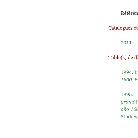
Référen
Catalogues e
2011-...
Table(s) de d
1994.
L
1600. E
1995.
gramáti
año 16
Studies