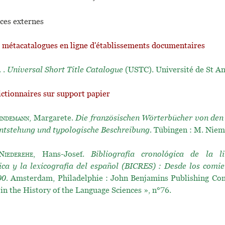
ces externes
t métacatalogues en ligne d'établissements documentaires
. .
Universal Short Title Catalogue
(USTC). Université de St A
ictionnaires sur support papier
indemann
, Margarete.
Die französischen Wörterbücher von den
ntstehung und typologische Beschreibung.
Tübingen : M. Niem
Niederehe
, Hans-Josef.
Bibliografía cronológica de la li
ca y la lexicografía del español (BICRES) : Desde los comie
00.
Amsterdam, Philadelphie : John Benjamins Publishing Com
 in the History of the Language Sciences », n°76.