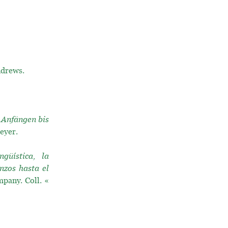
ndrews.
 Anfängen bis
eyer.
ngüística, la
nzos hasta el
pany. Coll. «