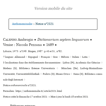
Anthonominalie
Notice n°2321
>
Calepino
Ambrogio
●
Dictionarium septem linguarum
●
Venise : Niccolo Pezzana
●
1689
●
Labarre, 1975 : n°198 . Bingen, 1987 : p.43 et 51 , n°82 .
7 langues :
Allemand ♢
Espagnol ♢
Français ♢
Grec ♢
Hébreu ♢
Italien ♢
Latin ♢
5 localisations dans des établissements documentaires : Lisboa (Pt), Academia das Ciências ♢
Modena (It), Biblioteca Estense Universitaria ♢ München (De), Ludwig-Maximilians-
Universität, Universitätsbibliothek ♢ Padova (It), Museo Civico ♢ Siena (It), Biblioteca comu­
nale degli Intronati ♢
Notice
anthonominalie
n°2321.
Permalien : https://anthonominalie.fr/article2321.html
Notice créée le dimanche 17 octobre 2021 → Mise à jour le lundi 18 octobre 2021
Références externes