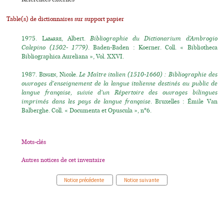
Table(s) de dictionnaires sur support papier
1975.
Labarre
, Albert.
Bibliographie du Dictionarium d’Ambrogio
Calepino (1502- 1779)
. Baden-Baden : Koerner. Coll. « Bibliotheca
Bibliographica Aureliana », Vol. XXVI.
1987.
Bingen
, Nicole.
Le Maître italien (1510-1660) : Bibliographie des
ouvrages d'enseignement de la langue italienne destinés au public de
langue française, suivie d'un Répertoire des ouvrages bilingues
imprimés dans les pays de langue française
. Bruxelles : Émile Van
Balberghe. Coll. « Documenta et Opuscula », n°6.
Mots-clés
Autres notices de cet inventaire
Notice précédente
Notice suivante