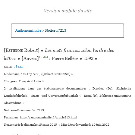
Anthonominalie
Notice n°213
>
[
Estienne
Robert]
●
Les mots francois selon l’ordre des
Lind94
lettres
●
[Anvers]
: Pierre Bellère
●
1593
●
USTC :
78421
.
Lindemann, 1994 : p.579 , «[Robert ESTIENNE] ».
2 langues :
Français ♢
Latin ♢
2 localisations dans des établissements documentaires : Dresden (De), Sächsische
Landesbibliothek – Staats- und Universitätsbibliothek ♢ Roma (It), Biblioteca uni­ver­si­ta­ria
Alessandrina ♢
Notice
anthonominalie
n°213.
Permalien : https://anthonominalie.fr/article213.html
Notice créée le dimanche 15 mars 2015 → Mise à jour le vendredi 10 juin 2022