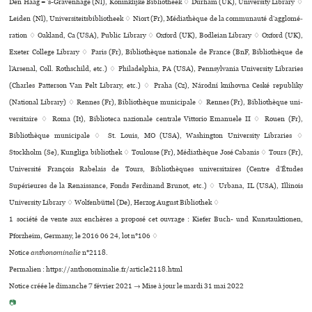
Den Haag = ’s-Gravenhage (Nl), Koninklijke Bibliotheek ♢ Durham (UK), University Library ♢
Leiden (Nl), Universiteitsbibliotheek ♢ Niort (Fr), Médiathèque de la com­mu­nauté d’agglo­mé­
ra­tion ♢ Oakland, Ca (USA), Public Library ♢ Oxford (UK), Bodleian Library ♢ Oxford (UK),
Exeter College Library ♢ Paris (Fr), Bibliothèque nationale de France (BnF, Bibliothèque de
l’Arsenal, Coll. Rothschild, etc.) ♢ Philadelphia, PA (USA), Pennsylvania University Libraries
(Charles Patterson Van Pelt Library, etc.) ♢ Praha (Cz), Národní kni­hovna Ceské repu­bliky
(National Library) ♢ Rennes (Fr), Bibliothèque muni­ci­pale ♢ Rennes (Fr), Bibliothèque uni­
ver­si­taire ♢ Roma (It), Biblioteca nazio­nale cen­trale Vittorio Emanuele II ♢ Rouen (Fr),
Bibliothèque muni­ci­pale ♢ St. Louis, MO (USA), Washington University Libraries ♢
Stockholm (Se), Kungliga bibliothek ♢ Toulouse (Fr), Médiathèque José Cabanis ♢ Tours (Fr),
Université François Rabelais de Tours, Bibliothèques uni­ver­si­tai­res (Centre d’Études
Supérieures de la Renaissance, Fonds Ferdinand Brunot, etc.) ♢ Urbana, IL (USA), Illinois
University Library ♢ Wolfenbüttel (De), Herzog August Bibliothek ♢
1 société de vente aux enchères a proposé cet ouvrage : Kiefer Buch- und Kunstauktionen,
Pforzheim, Germany, le 2016 06 24, lot n°106 ♢
Notice
anthonominalie
n°2118.
Permalien : https://anthonominalie.fr/article2118.html
Notice créée le dimanche 7 février 2021 → Mise à jour le mardi 31 mai 2022
📷