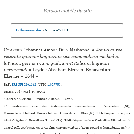
Anthonominalie
Notice n°2118
>
Comenius
Johannes Amos :
Duez
Nathanaël
●
Janua aurea
reserata quatuor linguarum sive compendiosa methodus
latinam, germanicam, gallicam et italicam linguam
perdiscendi
●
Leyde : Abraham Elzevier, Bonaventure
Elzevier
●
1644
●
BnF :
FRBNF30261682
.
USTC :
1027783
.
Bingen, 1987 : p.58-59 , n°A.2 .
4 langues :
Allemand ♢
Français ♢
Italien ♢
Latin ♢
24 localisations dans des établissements documentaires : Amsterdam (Nl),
Universiteitsbibliotheek Universiteit van Amsterdam ♢ Blois (Fr), Bibliothèque muni­ci­pale
Abbé Grégoire ♢ Bruxelles = Brussel (Be), Bibliothèque royale = Koninklijke Bibliotheek ♢
Chapel Hill, NC (USA), North Carolina University Library (Louis Round Wilson Library, etc.) ♢