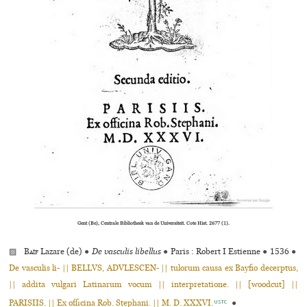
Gent (Be), Centrale Bibliotheek van de Universiteit. Cote Hist. 2677 (1).
▨
Baïf
Lazare (de)
●
De vasculis libellus
●
Paris : Robert I Estienne
●
1536
●
De vasculis li- || BELLVS, ADVLESCEN- || tulorum causa ex Bayfio decerptus,
|| addita vulgari Latinarum vocum || interpretatione. || [woodcut] ||
PARISIIS. || Ex officina Rob. Stephani. || M. D. XXXVI.
●
USTC