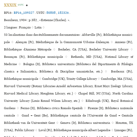
XXXIX.
●
USTC
BP16 :
BP16_109327
.
USTC :
80808
,
182326
.
Beaulieux, 1904 : p.382 , «Estienne (Charles). ».
2 langues :
Français ♢
Latin ♢
53 localisations dans des établissements documentaires : Abbeville (Fr), Bibliothèque muni­ci­
pale ♢ Alençon (Fr), Médiathèque de la Communauté Urbaine d’Alençon ♢ Amiens (Fr),
Bibliothèque d’Amiens Métropole ♢ Berkeley, CA (USA), Berkeley University Library ♢
Besançon (Fr), Bibliothèque muni­ci­pale ♢ Bethesda, MD (USA), National Library of
Medicine ♢ Bologna (It), Biblioteca uni­ver­si­ta­ria (Biblioteca del Dipartimento di Filologia
classica e Italianistica, Biblioteca di Discipline umanistiche, etc.) ♢ Bordeaux (Fr),
Bibliothèque muni­ci­pale ♢ Cambridge (UK), Trinity College Library ♢ Cambridge, MA (USA),
Harvard University (Botany Libraries Arnold Arboretum Library, Ernst Mayr Zoology Library,
Harvard Medical Library, Houghton Library, etc.) ♢ Chapel Hill, NC (USA), North Carolina
University Library (Louis Round Wilson Library, etc.) ♢ Edinburgh (UK), Royal Botanical
Gardens ♢ Fermo (It), Biblioteca civica Romolo Spezioli ♢ Firenze (It), Biblioteca nazio­nale
cen­trale ♢ Gand = Gent (Be), Bibliothèque centrale de l’Université de Gand = Centrale
Bibliotheek van de Universiteit Gent ♢ Genova (It), Biblioteca uni­ver­si­ta­ria ♢ Houston, TX
(USA), Public Library ♢ Laval (Fr), Bibliothèque muni­ci­pale Albert Legendre ♢ Limoges (Fr),