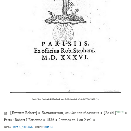
Gent (Be), Centrale Bibliotheek van de Universiteit. Cote 2677 & 2677 (1).
Wool78
▨ [
Estienne
Robert]
●
Dictionarium, seu latinae thesaurus
●
[2e éd.]
●
Paris : Robert I Estienne
●
1536
●
2 tomes en 1 ou 2 vol.
●
BP16 :
BP16_108166
.
USTC :
38136
.