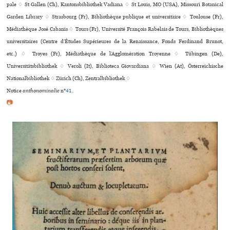
pale ♢ St Gallen (Ch), Kantonsbibliothek Vadiana ♢ St Louis, MO (USA), Missouri Botanical
Garden Library ♢ Strasbourg (Fr), Bibliothèque publi­que et uni­ver­si­taire ♢ Toulouse (Fr),
Médiathèque José Cabanis ♢ Tours (Fr), Université François Rabelais de Tours, Bibliothèques
uni­ver­si­tai­res (Centre d’Études Supérieures de la Renaissance, Fonds Ferdinand Brunot,
etc.) ♢ Troyes (Fr), Médiathèque de l’Agglomération Troyenne ♢ Tübingen (De),
Universitätsbibliothek ♢ Veroli (It), Biblioteca Giovardiana ♢ Wien (At), Österreichische
Nationalbibliothek ♢ Zürich (Ch), Zentralbibliothek ♢
Notice
anthonominalie
n°
41
.
📷