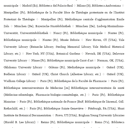
muni­ci­pale ♢ Madrid (Es), Biblioteca del Palacio Real ♢ Milano (It), Biblioteca Ambrosiana ♢
Montpellier (Fr), Bibliothèque de la Faculté libre de Théologie pro­tes­tante ou de l’Institut
Protestant de Théologie ♢ Montpellier (Fr), Médiathèque cen­trale d’agglo­mé­ra­tion Emile
Zola ♢ München (De), Bayerische Staatsbibliothek ♢ München (De), Ludwig-Maximilians-
Universität, Universitätsbibliothek ♢ Nancy (Fr), Bibliothèque muni­ci­pale ♢ Nantes (Fr),
Bibliothèque muni­ci­pale ♢ Nantes (Fr), Musée Dobrée ♢ New Haven, CT (USA), Yale
University Library (Beinecke Library, Sterling Memorial Library, Yale Medical Historical
Library, etc.) ♢ New York, NY (USA), Botanical Gardens ♢ Newark, DE (USA), Delaware
University Library ♢ Nîmes (Fr), Bibliothèque muni­ci­pale Carré d’art ♢ Norman, OK, (USA),
Oklahoma University Library ♢ Orléans (Fr), Médiathèque muni­ci­pale ♢ Oxford (UK),
Bodleian Library ♢ Oxford (UK), Christ Church (Allestree Library, etc.) ♢ Oxford (UK),
Wadham College Library ♢ Paris (Fr), Bibliothèque de la Faculté de Pharmacie ♢ Paris (Fr),
Bibliothèque inte­ru­ni­ver­si­taire de Médecine [ou] Bibliothèque inte­ru­ni­ver­si­taire de santé
(Médecine-odon­to­lo­gie, Pharmacie-bio­lo­gie-cos­mé­to­lo­gie, etc.) ♢ Paris (Fr), Bibliothèque
Mazarine ♢ Paris (Fr), Bibliothèque nationale de France (BnF, Bibliothèque de l’Arsenal, Coll.
Rothschild, etc.) ♢ Paris (Fr), Bibliothèque Sainte Geneviève ♢ Pittsburgh, PA (USA), Hunt
Institute for Botanical Documentation ♢ Provo, UT (USA), Brigham Young University Libraries
(Harold B. Lee Library) ♢ Reims (Fr), Bibliothèque muni­ci­pale ♢ Roma (Va), Biblioteca