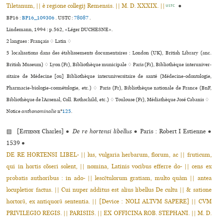
Tiletanum, || è regione collegij Remensis. || M. D. XXXIX. ||
●
USTC
BP16 :
BP16_109306
.
USTC :
78087
.
Lindemann, 1994 : p.562, «Léger DUCHESNE».
2 langues :
Français ♢
Latin ♢
5 localisations dans des établissements documentaires : London (UK), British Library (anc.
British Museum) ♢ Lyon (Fr), Bibliothèque muni­ci­pale ♢ Paris (Fr), Bibliothèque inte­ru­ni­ver­
si­taire de Médecine [ou] Bibliothèque inte­ru­ni­ver­si­taire de santé (Médecine-odon­to­lo­gie,
Pharmacie-bio­lo­gie-cos­mé­to­lo­gie, etc.) ♢ Paris (Fr), Bibliothèque nationale de France (BnF,
Bibliothèque de l’Arsenal, Coll. Rothschild, etc.) ♢ Toulouse (Fr), Médiathèque José Cabanis ♢
Notice
anthonominalie
n°
125
.
▨ [
Estienne
Charles]
●
De re hortensi libellus
●
Paris : Robert I Estienne
●
1539
●
DE RE HORTENSI LIBEL- || lus, vulgaria herbarum, florum, ac || fruticum,
qui in hortis cõseri solent, || nomina, Latinis vocibus efferre do- || cens ex
probatis authoribus : in ado- || lescẽtulorum gratiam, multo quàm || antea
locupletior factus. || Cui nuper additus est alius libellus De cultu || & satione
hortorũ, ex antiquorũ sententia. || [Device : NOLI ALTVM SAPERE] || CVM
PRIVILEGIO REGIS. || PARISIIS. || EX OFFICINA ROB. STEPHANI. || M. D.