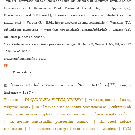
Tours (Fr), Université François Rabelais de Tours, Bibliothèques uni­ver­si­tai­res (Centre d’Études
Supérieures de la Renaissance, Fonds Ferdinand Brunot, etc.) ♢ Uppsala (Se),
Universitetsbibliotek ♢ Urbino (It), Biblioteca uni­ver­si­ta­ria (Biblioteca cen­trale dell’Area uma­
nis­tica, etc.) ♢ Verdun (Fr), Bibliothèque-dis­co­thè­que inter­com­mu­nale ♢ Versailles (Fr),
Bibliothèque muni­ci­pale ♢ Wien (At), Österreichische Nationalbibliothek ♢ Zamora (Es),
Biblioteca pública del estado ♢
1 société de vente aux enchères a proposé cet ouvrage : Bonhams 2, New York, NY, US, le 2012
12 04, lot n°1069 ♢
Notice
anthonominalie
n°
1131
.
📷
Commentaire
BP16
▨ [
Estienne
Charles]
●
Vinetum
●
Paris : [Simon de Colines]
, François
Estienne
●
1537
●
Vinetum. || IN QVO VARIA VITIVM, VVARVM, || vinorum, antiqua, Latina,
vulgariáq̃ nomi= || na : Item ea quae ad vitium consitionem ac || culturam ab
antiquis rei rusticae scriptori= || bus expressa sunt, ac benè recepta vocabu=
|| la, nostrae consuetudini praesertim commo= || da, breui ratione
continentur. || In adolescentulorum gratiam ac fauorem. || [woodcut] || CVM