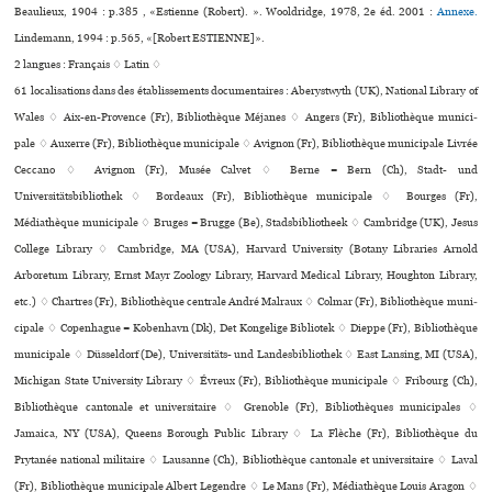
Beaulieux, 1904 : p.385 , «Estienne (Robert). ». Wooldridge, 1978, 2e éd. 2001 :
Annexe.
Lindemann, 1994 : p.565, «[Robert ESTIENNE]».
2 langues :
Français ♢
Latin ♢
61 localisations dans des établissements documentaires : Aberystwyth (UK), National Library of
Wales ♢ Aix-en-Provence (Fr), Bibliothèque Méjanes ♢ Angers (Fr), Bibliothèque muni­ci­
pale ♢ Auxerre (Fr), Bibliothèque muni­ci­pale ♢ Avignon (Fr), Bibliothèque muni­ci­pale Livrée
Ceccano ♢ Avignon (Fr), Musée Calvet ♢ Berne = Bern (Ch), Stadt- und
Universitätsbibliothek ♢ Bordeaux (Fr), Bibliothèque muni­ci­pale ♢ Bourges (Fr),
Médiathèque muni­ci­pale ♢ Bruges = Brugge (Be), Stadsbibliotheek ♢ Cambridge (UK), Jesus
College Library ♢ Cambridge, MA (USA), Harvard University (Botany Libraries Arnold
Arboretum Library, Ernst Mayr Zoology Library, Harvard Medical Library, Houghton Library,
etc.) ♢ Chartres (Fr), Bibliothèque cen­trale André Malraux ♢ Colmar (Fr), Bibliothèque muni­
ci­pale ♢ Copenhague = København (Dk), Det Kongelige Bibliotek ♢ Dieppe (Fr), Bibliothèque
muni­ci­pale ♢ Düsseldorf (De), Universitäts- und Landesbibliothek ♢ East Lansing, MI (USA),
Michigan State University Library ♢ Évreux (Fr), Bibliothèque muni­ci­pale ♢ Fribourg (Ch),
Bibliothèque can­to­nale et uni­ver­si­taire ♢ Grenoble (Fr), Bibliothèques muni­ci­pa­les ♢
Jamaica, NY (USA), Queens Borough Public Library ♢ La Flèche (Fr), Bibliothèque du
Prytanée national mili­taire ♢ Lausanne (Ch), Bibliothèque can­to­nale et uni­ver­si­taire ♢ Laval
(Fr), Bibliothèque muni­ci­pale Albert Legendre ♢ Le Mans (Fr), Médiathèque Louis Aragon ♢