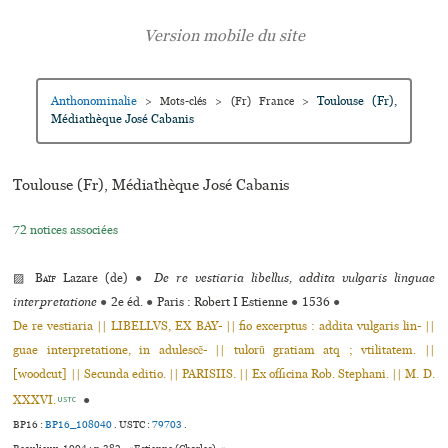
Anthonominalie
Toulouse (Fr),
>
Mots-clés
>
(Fr) France
>
Médiathèque José Cabanis
Toulouse (Fr), Médiathèque José Cabanis
72 notices associées
▨
Baïf
Lazare (de)
●
De re vestiaria libellus, addita vulgaris linguae
interpretatione
●
2e éd.
●
Paris : Robert I Estienne
●
1536
●
De re vestiaria || LIBELLVS, EX BAY- || fio excerptus : addita vulgaris lin- ||
guae interpretatione, in adulescẽ- || tulorũ gratiam atq ; vtilitatem. ||
[woodcut] || Secunda editio. || PARISIIS. || Ex officina Rob. Stephani. || M. D.
XXXVI.
●
USTC
BP16 :
BP16_108040
.
USTC :
79703
.