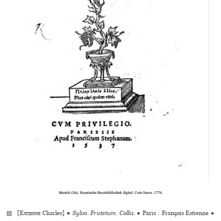
Munich (De), Bayerische Staatsbibliothek digital. Cote Oecon. 1776.
▨ [
Estienne
Charles]
●
Sylva. Frutetum. Collis.
●
Paris : François Estienne
●