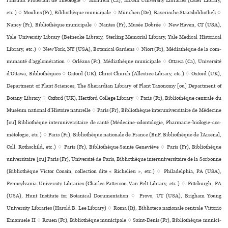
l’Institut Protestant de Théologie ♢ Montreal (Ca), McGill University Libraries (Osler Library,
etc.) ♢ Moulins (Fr), Bibliothèque muni­ci­pale ♢ München (De), Bayerische Staatsbibliothek ♢
Nancy (Fr), Bibliothèque muni­ci­pale ♢ Nantes (Fr), Musée Dobrée ♢ New Haven, CT (USA),
Yale University Library (Beinecke Library, Sterling Memorial Library, Yale Medical Historical
Library, etc.) ♢ New York, NY (USA), Botanical Gardens ♢ Niort (Fr), Médiathèque de la com­
mu­nauté d’agglo­mé­ra­tion ♢ Orléans (Fr), Médiathèque muni­ci­pale ♢ Ottawa (Ca), Université
d’Ottawa, Bibliothèques ♢ Oxford (UK), Christ Church (Allestree Library, etc.) ♢ Oxford (UK),
Department of Plant Sciences, The Sherardian Library of Plant Taxonomy [ou] Department of
Botany Library ♢ Oxford (UK), Hertford College Library ♢ Paris (Fr), Bibliothèque cen­trale du
Muséum natio­nal d’Histoire natu­relle ♢ Paris (Fr), Bibliothèque inte­ru­ni­ver­si­taire de Médecine
[ou] Bibliothèque inte­ru­ni­ver­si­taire de santé (Médecine-odon­to­lo­gie, Pharmacie-bio­lo­gie-cos­
mé­to­lo­gie, etc.) ♢ Paris (Fr), Bibliothèque nationale de France (BnF, Bibliothèque de l’Arsenal,
Coll. Rothschild, etc.) ♢ Paris (Fr), Bibliothèque Sainte Geneviève ♢ Paris (Fr), Bibliothèque
uni­ver­si­taire [ou] Paris (Fr), Université de Paris, Bibliothèque inte­ru­ni­ver­si­taire de la Sorbonne
(Bibliothèque Victor Cousin, collection dite « Richelieu », etc.) ♢ Philadelphia, PA (USA),
Pennsylvania University Libraries (Charles Patterson Van Pelt Library, etc.) ♢ Pittsburgh, PA
(USA), Hunt Institute for Botanical Documentation ♢ Provo, UT (USA), Brigham Young
University Libraries (Harold B. Lee Library) ♢ Roma (It), Biblioteca nazio­nale cen­trale Vittorio
Emanuele II ♢ Rouen (Fr), Bibliothèque muni­ci­pale ♢ Saint-Denis (Fr), Bibliothèque muni­ci­