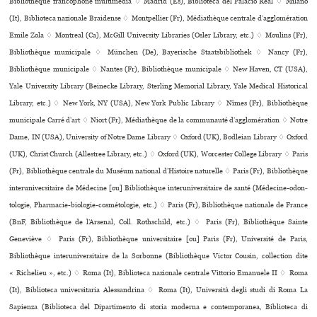
Bibliothèque fran­co­phone mul­ti­mé­dia ♢ Madrid (Es), Biblioteca del Palacio Real ♢ Milano
(It), Biblioteca nazio­nale Braidense ♢ Montpellier (Fr), Médiathèque cen­trale d’agglo­mé­ra­tion
Emile Zola ♢ Montreal (Ca), McGill University Libraries (Osler Library, etc.) ♢ Moulins (Fr),
Bibliothèque muni­ci­pale ♢ München (De), Bayerische Staatsbibliothek ♢ Nancy (Fr),
Bibliothèque muni­ci­pale ♢ Nantes (Fr), Bibliothèque muni­ci­pale ♢ New Haven, CT (USA),
Yale University Library (Beinecke Library, Sterling Memorial Library, Yale Medical Historical
Library, etc.) ♢ New York, NY (USA), New York Public Library ♢ Nîmes (Fr), Bibliothèque
muni­ci­pale Carré d’art ♢ Niort (Fr), Médiathèque de la com­mu­nauté d’agglo­mé­ra­tion ♢ Notre
Dame, IN (USA), University of Notre Dame Library ♢ Oxford (UK), Bodleian Library ♢ Oxford
(UK), Christ Church (Allestree Library, etc.) ♢ Oxford (UK), Worcester College Library ♢ Paris
(Fr), Bibliothèque cen­trale du Muséum natio­nal d’Histoire natu­relle ♢ Paris (Fr), Bibliothèque
inte­ru­ni­ver­si­taire de Médecine [ou] Bibliothèque inte­ru­ni­ver­si­taire de santé (Médecine-odon­
to­lo­gie, Pharmacie-bio­lo­gie-cos­mé­to­lo­gie, etc.) ♢ Paris (Fr), Bibliothèque nationale de France
(BnF, Bibliothèque de l’Arsenal, Coll. Rothschild, etc.) ♢ Paris (Fr), Bibliothèque Sainte
Geneviève ♢ Paris (Fr), Bibliothèque uni­ver­si­taire [ou] Paris (Fr), Université de Paris,
Bibliothèque inte­ru­ni­ver­si­taire de la Sorbonne (Bibliothèque Victor Cousin, collection dite
« Richelieu », etc.) ♢ Roma (It), Biblioteca nazio­nale cen­trale Vittorio Emanuele II ♢ Roma
(It), Biblioteca uni­ver­si­ta­ria Alessandrina ♢ Roma (It), Università degli studi di Roma La
Sapienza (Biblioteca del Dipartimento di storia moderna e contem­po­ra­nea, Biblioteca di