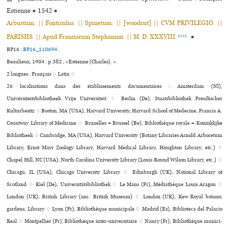
Estienne
●
1542
●
Arbustum. || Fonticulus. || Spinetum. || [woodcut] || CVM PRIVILEGIO. ||
PARISIIS. || Apud Franciscum Stephanum. || M. D. XXXVIII.
●
USTC
BP16 :
BP16_110694
.
Beaulieux, 1904 : p.382 , «Estienne (Charles). ».
2 langues :
Français ♢
Latin ♢
26 localisations dans des établissements documentaires : Amsterdam (Nl),
Universiteitsbibliotheek Vrije Universiteit ♢ Berlin (De), Staatsbibliothek Preußischer
Kulturbesitz ♢ Boston, MA (USA), Harvard University, Harvard School of Medecine, Francis A.
Countway Library of Medicine ♢ Bruxelles = Brussel (Be), Bibliothèque royale = Koninklijke
Bibliotheek ♢ Cambridge, MA (USA), Harvard University (Botany Libraries Arnold Arboretum
Library, Ernst Mayr Zoology Library, Harvard Medical Library, Houghton Library, etc.) ♢
Chapel Hill, NC (USA), North Carolina University Library (Louis Round Wilson Library, etc.) ♢
Chicago, IL (USA), Chicago University Library ♢ Edinburgh (UK), National Library of
Scotland ♢ Kiel (De), Universitätsbibliothek ♢ Le Mans (Fr), Médiathèque Louis Aragon ♢
London (UK), British Library (anc. British Museum) ♢ London (UK), Kew Royal botanic
gardens, Library ♢ Lyon (Fr), Bibliothèque muni­ci­pale ♢ Madrid (Es), Biblioteca del Palacio
Real ♢ Montpellier (Fr), Bibliothèque inter-uni­ver­si­taire ♢ Nancy (Fr), Bibliothèque muni­ci­