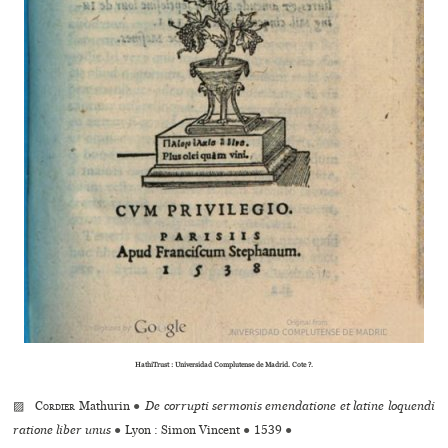
HathiTrust : Universidad Complutense de Madrid. Cote ?.
▨
Cordier
Mathurin
●
De corrupti sermonis emendatione et latine loquendi
ratione liber unus
●
Lyon : Simon Vincent
●
1539
●