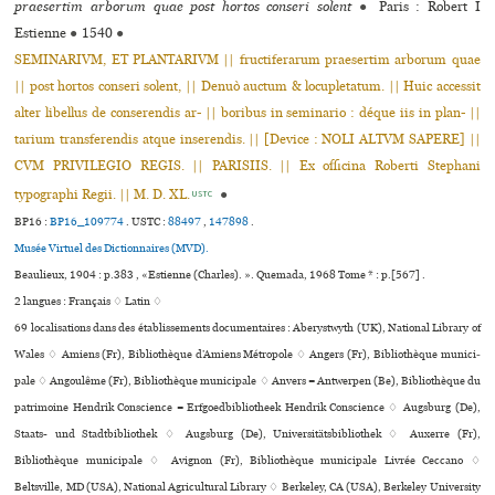
praesertim arborum quae post hortos conseri solent
●
Paris : Robert I
Estienne
●
1540
●
SEMINARIVM, ET PLANTARIVM || fructiferarum praesertim arborum quae
|| post hortos conseri solent, || Denuò auctum & locupletatum. || Huic accessit
alter libellus de conserendis ar- || boribus in seminario : déque iis in plan- ||
tarium transferendis atque inserendis. || [Device : NOLI ALTVM SAPERE] ||
CVM PRIVILEGIO REGIS. || PARISIIS. || Ex officina Roberti Stephani
typographi Regii. || M. D. XL.
●
USTC
BP16 :
BP16_109774
.
USTC :
88497
,
147898
.
Musée Virtuel des Dictionnaires (MVD).
Beaulieux, 1904 : p.383 , «Estienne (Charles). ». Quemada, 1968 Tome * : p.[567] .
2 langues :
Français ♢
Latin ♢
69 localisations dans des établissements documentaires : Aberystwyth (UK), National Library of
Wales ♢ Amiens (Fr), Bibliothèque d’Amiens Métropole ♢ Angers (Fr), Bibliothèque muni­ci­
pale ♢ Angoulême (Fr), Bibliothèque muni­ci­pale ♢ Anvers = Antwerpen (Be), Bibliothèque du
patrimoine Hendrik Conscience = Erfgoedbibliotheek Hendrik Conscience ♢ Augsburg (De),
Staats- und Stadtbibliothek ♢ Augsburg (De), Universitätsbibliothek ♢ Auxerre (Fr),
Bibliothèque muni­ci­pale ♢ Avignon (Fr), Bibliothèque muni­ci­pale Livrée Ceccano ♢
Beltsville, MD (USA), National Agricultural Library ♢ Berkeley, CA (USA), Berkeley University