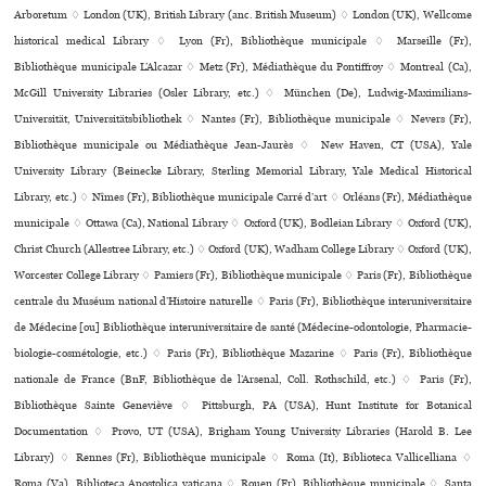
Arboretum ♢ London (UK), British Library (anc. British Museum) ♢ London (UK), Wellcome
his­to­ri­cal medi­cal Library ♢ Lyon (Fr), Bibliothèque muni­ci­pale ♢ Marseille (Fr),
Bibliothèque muni­ci­pale L’Alcazar ♢ Metz (Fr), Médiathèque du Pontiffroy ♢ Montreal (Ca),
McGill University Libraries (Osler Library, etc.) ♢ München (De), Ludwig-Maximilians-
Universität, Universitätsbibliothek ♢ Nantes (Fr), Bibliothèque muni­ci­pale ♢ Nevers (Fr),
Bibliothèque muni­ci­pale ou Médiathèque Jean-Jaurès ♢ New Haven, CT (USA), Yale
University Library (Beinecke Library, Sterling Memorial Library, Yale Medical Historical
Library, etc.) ♢ Nîmes (Fr), Bibliothèque muni­ci­pale Carré d’art ♢ Orléans (Fr), Médiathèque
muni­ci­pale ♢ Ottawa (Ca), National Library ♢ Oxford (UK), Bodleian Library ♢ Oxford (UK),
Christ Church (Allestree Library, etc.) ♢ Oxford (UK), Wadham College Library ♢ Oxford (UK),
Worcester College Library ♢ Pamiers (Fr), Bibliothèque municipale ♢ Paris (Fr), Bibliothèque
cen­trale du Muséum natio­nal d’Histoire natu­relle ♢ Paris (Fr), Bibliothèque inte­ru­ni­ver­si­taire
de Médecine [ou] Bibliothèque inte­ru­ni­ver­si­taire de santé (Médecine-odon­to­lo­gie, Pharmacie-
bio­lo­gie-cos­mé­to­lo­gie, etc.) ♢ Paris (Fr), Bibliothèque Mazarine ♢ Paris (Fr), Bibliothèque
nationale de France (BnF, Bibliothèque de l’Arsenal, Coll. Rothschild, etc.) ♢ Paris (Fr),
Bibliothèque Sainte Geneviève ♢ Pittsburgh, PA (USA), Hunt Institute for Botanical
Documentation ♢ Provo, UT (USA), Brigham Young University Libraries (Harold B. Lee
Library) ♢ Rennes (Fr), Bibliothèque muni­ci­pale ♢ Roma (It), Biblioteca Vallicelliana ♢
Roma (Va), Biblioteca Apostolica vaticana ♢ Rouen (Fr), Bibliothèque muni­ci­pale ♢ Santa