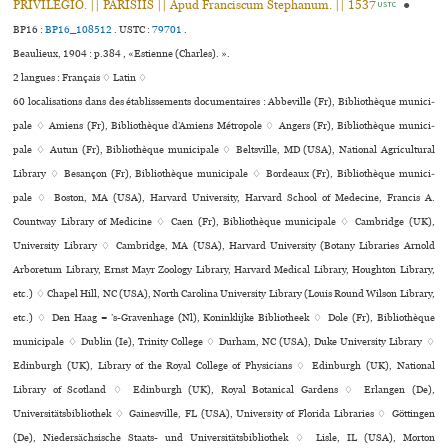
PRIVILEGIO. || PARISIIS || Apud Franciscum Stephanum. || 1537
●
USTC
BP16 :
BP16_108512
.
USTC :
79701
.
Beaulieux, 1904 : p.384 , «Estienne (Charles). ».
2 langues :
Français ♢
Latin ♢
60 localisations dans des établissements documentaires : Abbeville (Fr), Bibliothèque muni­ci­
pale ♢ Amiens (Fr), Bibliothèque d’Amiens Métropole ♢ Angers (Fr), Bibliothèque muni­ci­
pale ♢ Autun (Fr), Bibliothèque muni­ci­pale ♢ Beltsville, MD (USA), National Agricultural
Library ♢ Besançon (Fr), Bibliothèque muni­ci­pale ♢ Bordeaux (Fr), Bibliothèque muni­ci­
pale ♢ Boston, MA (USA), Harvard University, Harvard School of Medecine, Francis A.
Countway Library of Medicine ♢ Caen (Fr), Bibliothèque muni­ci­pale ♢ Cambridge (UK),
University Library ♢ Cambridge, MA (USA), Harvard University (Botany Libraries Arnold
Arboretum Library, Ernst Mayr Zoology Library, Harvard Medical Library, Houghton Library,
etc.) ♢ Chapel Hill, NC (USA), North Carolina University Library (Louis Round Wilson Library,
etc.) ♢ Den Haag = ’s-Gravenhage (Nl), Koninklijke Bibliotheek ♢ Dole (Fr), Bibliothèque
muni­ci­pale ♢ Dublin (Ie), Trinity College ♢ Durham, NC (USA), Duke University Library ♢
Edinburgh (UK), Library of the Royal College of Physicians ♢ Edinburgh (UK), National
Library of Scotland ♢ Edinburgh (UK), Royal Botanical Gardens ♢ Erlangen (De),
Universitätsbibliothek ♢ Gainesville, FL (USA), University of Florida Libraries ♢ Göttingen
(De), Niedersächsische Staats- und Universitätsbibliothek ♢ Lisle, IL (USA), Morton