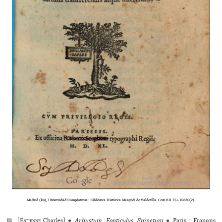
Madrid (Es), Universidad Complutense : Biblioteca Histórica Marqués de Valdecilla. Cote BH FLL 10630(2).
▨ [
Estienne
Charles]
●
Arbustum. Fonticulus. Spinetum
●
Paris : François