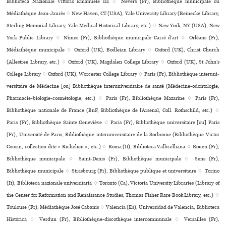
Biblioteca Nazionale Vittorio Emanuele III ♢ Nevers (Fr), Bibliothèque muni­ci­pale ou
Médiathèque Jean-Jaurès ♢ New Haven, CT (USA), Yale University Library (Beinecke Library,
Sterling Memorial Library, Yale Medical Historical Library, etc.) ♢ New York, NY (USA), New
York Public Library ♢ Nîmes (Fr), Bibliothèque muni­ci­pale Carré d’art ♢ Orléans (Fr),
Médiathèque muni­ci­pale ♢ Oxford (UK), Bodleian Library ♢ Oxford (UK), Christ Church
(Allestree Library, etc.) ♢ Oxford (UK), Magdalen College Library ♢ Oxford (UK), St John’s
College Library ♢ Oxford (UK), Worcester College Library ♢ Paris (Fr), Bibliothèque inte­ru­ni­
ver­si­taire de Médecine [ou] Bibliothèque inte­ru­ni­ver­si­taire de santé (Médecine-odon­to­lo­gie,
Pharmacie-bio­lo­gie-cos­mé­to­lo­gie, etc.) ♢ Paris (Fr), Bibliothèque Mazarine ♢ Paris (Fr),
Bibliothèque nationale de France (BnF, Bibliothèque de l’Arsenal, Coll. Rothschild, etc.) ♢
Paris (Fr), Bibliothèque Sainte Geneviève ♢ Paris (Fr), Bibliothèque uni­ver­si­taire [ou] Paris
(Fr), Université de Paris, Bibliothèque inte­ru­ni­ver­si­taire de la Sorbonne (Bibliothèque Victor
Cousin, collection dite « Richelieu », etc.) ♢ Roma (It), Biblioteca Vallicelliana ♢ Rouen (Fr),
Bibliothèque muni­ci­pale ♢ Saint-Denis (Fr), Bibliothèque muni­ci­pale ♢ Sens (Fr),
Bibliothèque muni­ci­pale ♢ Strasbourg (Fr), Bibliothèque publi­que et uni­ver­si­taire ♢ Torino
(It), Biblioteca nazio­nale uni­ver­si­ta­ria ♢ Toronto (Ca), Victoria University Libraries (Library of
the Center for Reformation and Renaissance Studies, Thomas Fisher Rare Book Library, etc.) ♢
Toulouse (Fr), Médiathèque José Cabanis ♢ Valencia (Es), Universidad de Valencia, Biblioteca
Histórica ♢ Verdun (Fr), Bibliothèque-dis­co­thè­que inter­com­mu­nale ♢ Versailles (Fr),