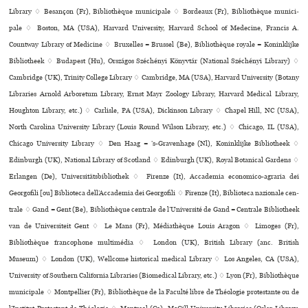
Library ♢ Besançon (Fr), Bibliothèque muni­ci­pale ♢ Bordeaux (Fr), Bibliothèque muni­ci­
pale ♢ Boston, MA (USA), Harvard University, Harvard School of Medecine, Francis A.
Countway Library of Medicine ♢ Bruxelles = Brussel (Be), Bibliothèque royale = Koninklijke
Bibliotheek ♢ Budapest (Hu), Országos Széchényi Könyvtár (National Széchényi Library) ♢
Cambridge (UK), Trinity College Library ♢ Cambridge, MA (USA), Harvard University (Botany
Libraries Arnold Arboretum Library, Ernst Mayr Zoology Library, Harvard Medical Library,
Houghton Library, etc.) ♢ Carlisle, PA (USA), Dickinson Library ♢ Chapel Hill, NC (USA),
North Carolina University Library (Louis Round Wilson Library, etc.) ♢ Chicago, IL (USA),
Chicago University Library ♢ Den Haag = ’s-Gravenhage (Nl), Koninklijke Bibliotheek ♢
Edinburgh (UK), National Library of Scotland ♢ Edinburgh (UK), Royal Botanical Gardens ♢
Erlangen (De), Universitätsbibliothek ♢ Firenze (It), Accademia eco­no­mico-agra­ria dei
Georgofili [ou] Biblioteca dell’Accademia dei Georgofili ♢ Firenze (It), Biblioteca nazio­nale cen­
trale ♢ Gand = Gent (Be), Bibliothèque centrale de l’Université de Gand = Centrale Bibliotheek
van de Universiteit Gent ♢ Le Mans (Fr), Médiathèque Louis Aragon ♢ Limoges (Fr),
Bibliothèque fran­co­phone mul­ti­mé­dia ♢ London (UK), British Library (anc. British
Museum) ♢ London (UK), Wellcome his­to­ri­cal medi­cal Library ♢ Los Angeles, CA (USA),
University of Southern California Libraries (Biomedical Library, etc.) ♢ Lyon (Fr), Bibliothèque
muni­ci­pale ♢ Montpellier (Fr), Bibliothèque de la Faculté libre de Théologie pro­tes­tante ou de