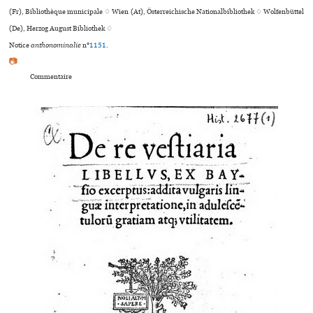
(Fr), Bibliothèque muni­ci­pale ♢ Wien (At), Österreichische Nationalbibliothek ♢ Wolfenbüttel
(De), Herzog August Bibliothek ♢
Notice
anthonominalie
n°
1151
.
📷
Commentaire