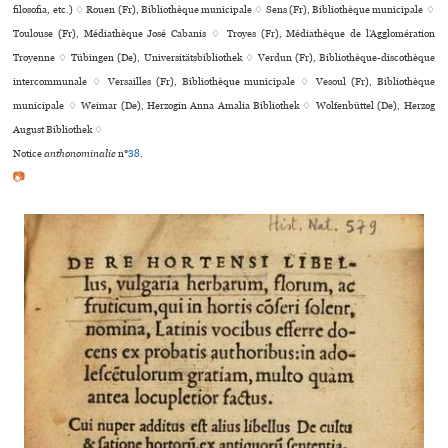
filosofia, etc.) ♢ Rouen (Fr), Bibliothèque muni­ci­pale ♢ Sens (Fr), Bibliothèque muni­ci­pale ♢
Toulouse (Fr), Médiathèque José Cabanis ♢ Troyes (Fr), Médiathèque de l’Agglomération
Troyenne ♢ Tübingen (De), Universitätsbibliothek ♢ Verdun (Fr), Bibliothèque-dis­co­thè­que
inter­com­mu­nale ♢ Versailles (Fr), Bibliothèque muni­ci­pale ♢ Vesoul (Fr), Bibliothèque
muni­ci­pale ♢ Weimar (De), Herzogin Anna Amalia Bibliothek ♢ Wolfenbüttel (De), Herzog
August Bibliothek ♢
Notice
anthonominalie
n°
38
.
📷