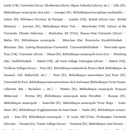
Leeds (UK), University Library (Brotherton Library, Ripon Cathedral Library, etc.) ♢ Lille (Fr),
Médiathèque muni­ci­pale Jean Lévy ♢ Limoges (Fr), Bibliothèque fran­co­phone mul­ti­mé­dia ♢
Lisboa (Pt), Biblioteca Nacional de Portugal ♢ London (UK), British Library (anc. British
Museum) ♢ Louviers (Fr), Médiathèque Boris Vian ♢ Manchester (UK), Library of the
University, Christie Collection ♢ Manhattan, KS (USA), Kansas State University Library ♢
Melun (Fr), Bibliothèque muni­ci­pale ♢ München (De), Bayerische Staatsbibliothek ♢
München (De), Ludwig-Maximilians-Universität, Universitätsbibliothek ♢ Newcastle-upon-
Tyne (UK), University Library ♢ Nîmes (Fr), Bibliothèque muni­ci­pale Carré d’art ♢ Nürnberg
(De), Stadtbibliothek ♢ Oxford (UK), All Souls College Codrington Library ♢ Oxford (UK),
Wadham College Library ♢ Paris (Fr), Bibliothèque nationale de France (BnF, Bibliothèque de
l’Arsenal, Coll. Rothschild, etc.) ♢ Paris (Fr), Bibliothèque uni­ver­si­taire [ou] Paris (Fr),
Université de Paris, Bibliothèque inte­ru­ni­ver­si­taire de la Sorbonne (Bibliothèque Victor Cousin,
collection dite « Richelieu », etc.) ♢ Poitiers (Fr), Médiathèque muni­ci­pale François
Mitterrand ♢ Provins (Fr), Bibliothèque muni­ci­pale Alain Peyrefitte ♢ Roanne (Fr),
Médiathèque muni­ci­pale ♢ Saint-Dié (Fr), Médiathèque muni­ci­pale Victor Hugo ♢ Saint-
Omer (Fr), Bibliothèque d’agglo­mé­ra­tion de Saint-Omer ♢ Senlis (Fr), Bibliothèque muni­ci­
pale ♢ Sens (Fr), Bibliothèque muni­ci­pale ♢ St. Louis, MO (USA), Washington University
Libraries ♢ Toronto (Ca), Trinity College Library ♢ Toulouse (Fr), Médiathèque José Cabanis ♢