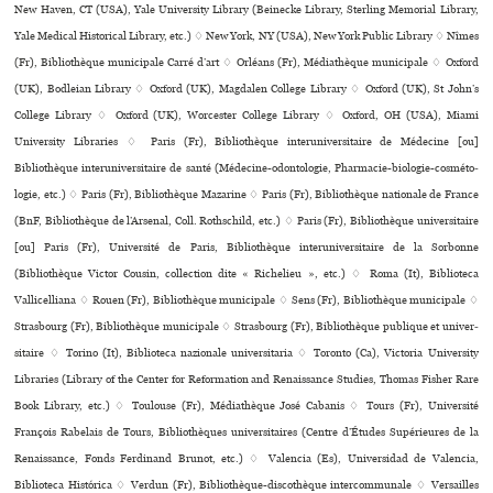
New Haven, CT (USA), Yale University Library (Beinecke Library, Sterling Memorial Library,
Yale Medical Historical Library, etc.) ♢ New York, NY (USA), New York Public Library ♢ Nîmes
(Fr), Bibliothèque muni­ci­pale Carré d’art ♢ Orléans (Fr), Médiathèque muni­ci­pale ♢ Oxford
(UK), Bodleian Library ♢ Oxford (UK), Magdalen College Library ♢ Oxford (UK), St John’s
College Library ♢ Oxford (UK), Worcester College Library ♢ Oxford, OH (USA), Miami
University Libraries ♢ Paris (Fr), Bibliothèque inte­ru­ni­ver­si­taire de Médecine [ou]
Bibliothèque inte­ru­ni­ver­si­taire de santé (Médecine-odon­to­lo­gie, Pharmacie-bio­lo­gie-cos­mé­to­
lo­gie, etc.) ♢ Paris (Fr), Bibliothèque Mazarine ♢ Paris (Fr), Bibliothèque nationale de France
(BnF, Bibliothèque de l’Arsenal, Coll. Rothschild, etc.) ♢ Paris (Fr), Bibliothèque uni­ver­si­taire
[ou] Paris (Fr), Université de Paris, Bibliothèque inte­ru­ni­ver­si­taire de la Sorbonne
(Bibliothèque Victor Cousin, collection dite « Richelieu », etc.) ♢ Roma (It), Biblioteca
Vallicelliana ♢ Rouen (Fr), Bibliothèque muni­ci­pale ♢ Sens (Fr), Bibliothèque muni­ci­pale ♢
Strasbourg (Fr), Bibliothèque muni­ci­pale ♢ Strasbourg (Fr), Bibliothèque publi­que et uni­ver­
si­taire ♢ Torino (It), Biblioteca nazio­nale uni­ver­si­ta­ria ♢ Toronto (Ca), Victoria University
Libraries (Library of the Center for Reformation and Renaissance Studies, Thomas Fisher Rare
Book Library, etc.) ♢ Toulouse (Fr), Médiathèque José Cabanis ♢ Tours (Fr), Université
François Rabelais de Tours, Bibliothèques uni­ver­si­tai­res (Centre d’Études Supérieures de la
Renaissance, Fonds Ferdinand Brunot, etc.) ♢ Valencia (Es), Universidad de Valencia,
Biblioteca Histórica ♢ Verdun (Fr), Bibliothèque-dis­co­thè­que inter­com­mu­nale ♢ Versailles