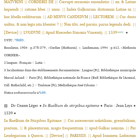
MATVRINI || CORDERII DE || Corrupti sermonis emendatio- || ne, & Latine
loquendi || ratione liber || unus. || Index Gallicarum dictionum Latine in ||
hoc libello redditarum. || AD MINVS CANDIDVM || LECTOREM. || Cur ducis
uultus, & non legis ista libenter ? || Non tibi, sed paruis, parua legenda dedi. ||
[Device] || LVGDVNI || Apud Haeredes Simonis Vincentij. || 1539
●
USTC
USTC :
78085
.
Beaulieux, 1904 : p.378-379 , «Cordier (Mathurin). ». Lindemann, 1994 : p.612, «Mathurin
CORDIER».
2 langues :
Français ♢
Latin ♢
3 localisations dans des établissements documentaires : Langres (Fr), Bibliothèque muni­ci­pale
Marcel Arland ♢ Paris (Fr), Bibliothèque nationale de France (BnF, Bibliothèque de l’Arsenal,
Coll. Rothschild, etc.) ♢ Toulouse (Fr), Médiathèque José Cabanis ♢
Notice
anthonominalie
n°
109
.
▨
Du Chesne
Léger
●
In Ruellium de stirpibus epitome
●
Paris : Jean Loys
●
1539
●
In Ruellium de Stirpibus Epitome. || Cui accesserunt uolatilium, gressibilium,
piscium, || & placentarum, magis frequentium || apud Gallias nomina. || Per
Leodegarium à Quercu. || [Device] || PARISIIS. || Apud Ioannem Lodoicum