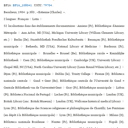
BP16 :
BP16_108041
.
USTC :
79704
.
Beaulieux, 1904 : p.383 , «Estienne (Charles). ».
2 langues :
Français ♢
Latin ♢
52 localisations dans des établissements documentaires : Amiens (Fr), Bibliothèque d’Amiens
Métropole ♢ Ann Arbor, MI (USA), Michigan University Library (William Clements Library,
etc.) ♢ Berlin (De), Staatsbibliothek Preußischer Kulturbesitz ♢ Besançon (Fr), Bibliothèque
muni­ci­pale ♢ Bethesda, MD (USA), National Library of Medicine ♢ Bordeaux (Fr),
Bibliothèque muni­ci­pale ♢ Bruxelles = Brussel (Be), Bibliothèque royale = Koninklijke
Bibliotheek ♢ Caen (Fr), Bibliothèque muni­ci­pale ♢ Cambridge (UK), University Library ♢
Chapel Hill, NC (USA), North Carolina University Library (Louis Round Wilson Library, etc.) ♢
Dijon (Fr), Bibliothèque muni­ci­pale ♢ Dublin (Ie), Trinity College ♢ Firenze (It), Biblioteca
nazio­nale cen­trale ♢ Gand = Gent (Be), Bibliothèque centrale de l’Université de Gand =
Centrale Bibliotheek van de Universiteit Gent ♢ Gray (Fr), Bibliothèque muni­ci­pale ♢ Lisboa
(Pt), Biblioteca Nacional de Portugal ♢ Loches (Fr), Bibliothèque muni­ci­pale ♢ London (UK),
British Library (anc. British Museum) ♢ London (UK), Wellcome his­to­ri­cal medi­cal Library ♢
Lyon (Fr), Bibliothèque des Sciences reli­gieu­ses et phi­lo­so­phi­ques de Chantilly, Les Fontaines
(en dépôt à la Bibliothèque muni­ci­pale) ♢ Lyon (Fr), Bibliothèque muni­ci­pale ♢ Milano (It),
Biblioteca nazio­nale Braidense ♢ Nantes (Fr), Bibliothèque muni­ci­pale ♢ Napoli (It),