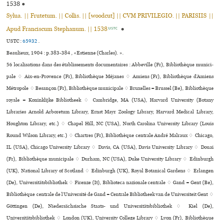
1538
●
Sylua. || Frutetum. || Collis. || [woodcut] || CVM PRIVILEGIO. || PARISIIS ||
Apud Franciscum Stephanum. || 1538
●
USTC
USTC :
65932
.
Beaulieux, 1904 : p.383-384 , «Estienne (Charles). ».
56 localisations dans des établissements documentaires : Abbeville (Fr), Bibliothèque muni­ci­
pale ♢ Aix-en-Provence (Fr), Bibliothèque Méjanes ♢ Amiens (Fr), Bibliothèque d’Amiens
Métropole ♢ Besançon (Fr), Bibliothèque muni­ci­pale ♢ Bruxelles = Brussel (Be), Bibliothèque
royale = Koninklijke Bibliotheek ♢ Cambridge, MA (USA), Harvard University (Botany
Libraries Arnold Arboretum Library, Ernst Mayr Zoology Library, Harvard Medical Library,
Houghton Library, etc.) ♢ Chapel Hill, NC (USA), North Carolina University Library (Louis
Round Wilson Library, etc.) ♢ Chartres (Fr), Bibliothèque cen­trale André Malraux ♢ Chicago,
IL (USA), Chicago University Library ♢ Davis, CA (USA), Davis University Library ♢ Douai
(Fr), Bibliothèque muni­ci­pale ♢ Durham, NC (USA), Duke University Library ♢ Edinburgh
(UK), National Library of Scotland ♢ Edinburgh (UK), Royal Botanical Gardens ♢ Erlangen
(De), Universitätsbibliothek ♢ Firenze (It), Biblioteca nazio­nale cen­trale ♢ Gand = Gent (Be),
Bibliothèque centrale de l’Université de Gand = Centrale Bibliotheek van de Universiteit Gent ♢
Göttingen (De), Niedersächsische Staats- und Universitätsbibliothek ♢ Kiel (De),
Universitätsbibliothek ♢ London (UK), University College Library ♢ Lyon (Fr), Bibliothèque