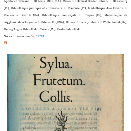
Apostolica vaticana ♢ St Louis, MO (USA), Missouri Botanical Garden Library ♢ Strasbourg
(Fr), Bibliothèque publi­que et uni­ver­si­taire ♢ Toulouse (Fr), Médiathèque José Cabanis ♢
Tournai = Doornik (Be), Bibliothèque muni­ci­pale ♢ Troyes (Fr), Médiathèque de
l’Agglomération Troyenne ♢ Urbana, IL (USA), Illinois University Library ♢ Wolfenbüttel (De),
Herzog August Bibliothek ♢ Zürich (Ch), Zentralbibliothek ♢
Notice
anthonominalie
n°
1701
.
📷