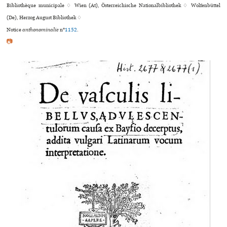
Bibliothèque muni­ci­pale ♢ Wien (At), Österreichische Nationalbibliothek ♢ Wolfenbüttel
(De), Herzog August Bibliothek ♢
Notice
anthonominalie
n°
1152
.
📷