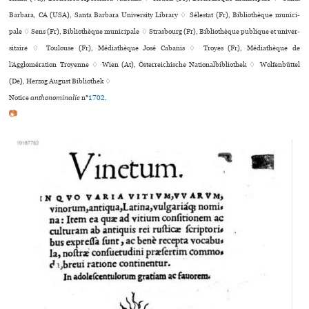
Barbara, CA (USA), Santa Barbara University Library ♢ Sélestat (Fr), Bibliothèque muni­ci­
pale ♢ Sens (Fr), Bibliothèque muni­ci­pale ♢ Strasbourg (Fr), Bibliothèque publi­que et uni­ver­
si­taire ♢ Toulouse (Fr), Médiathèque José Cabanis ♢ Troyes (Fr), Médiathèque de
l’Agglomération Troyenne ♢ Wien (At), Österreichische Nationalbibliothek ♢ Wolfenbüttel
(De), Herzog August Bibliothek ♢
Notice
anthonominalie
n°
1702
.
📷