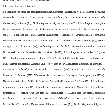
Beaulieux, 1904 : p.382 , «Estienne (Charles). ».
2 langues :
Français ♢
Latin ♢
55 localisations dans des établissements documentaires : Amiens (Fr), Bibliothèque d’Amiens
Métropole ♢ Austin, TX (USA), Texas University Library (Harry Ransom Humanities Research
Center, etc.) ♢ Autun (Fr), Bibliothèque muni­ci­pale ♢ Avignon (Fr), Bibliothèque muni­ci­pale
Livrée Ceccano ♢ Besançon (Fr), Bibliothèque muni­ci­pale ♢ Béziers (Fr), Bibliothèque muni­
ci­pale ♢ Bordeaux (Fr), Bibliothèque muni­ci­pale ♢ Bruxelles = Brussel (Be), Bibliothèque
royale = Koninklijke Bibliotheek ♢ Cambridge (UK), University Library ♢ Dublin (Ie), Trinity
College ♢ Gand = Gent (Be), Bibliothèque centrale de l’Université de Gand = Centrale
Bibliotheek van de Universiteit Gent ♢ Grenoble (Fr), Bibliothèques muni­ci­pa­les ♢ Hyères
(Fr), Bibliothèque muni­ci­pale ♢ Ithaca, NY (USA), Cornell University Library ♢ Le Havre (Fr),
Bibliothèque muni­ci­pale Armand Salacrou ♢ Lisboa (Pt), Biblioteca Nacional de Portugal ♢
Loches (Fr), Bibliothèque muni­ci­pale ♢ London (UK), British Library (anc. British
Museum) ♢ London (UK), Wellcome his­to­ri­cal medi­cal Library ♢ Los Angeles, CA (USA),
University of Southern California Libraries (Biomedical Library, etc.) ♢ Lyon (Fr), Bibliothèque
muni­ci­pale ♢ Marseille (Fr), Bibliothèque muni­ci­pale L’Alcazar ♢ Meaux (Fr), Bibliothèque
muni­ci­pale ♢ Mende (Fr), Bibliothèque muni­ci­pale ♢ Milano (It), Biblioteca nazio­nale
Braidense ♢ München (De), Bayerische Staatsbibliothek ♢ München (De), Ludwig-
Maximilians-Universität, Universitätsbibliothek ♢ Nantes (Fr), Bibliothèque muni­ci­pale ♢