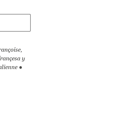
rançoise,
françesa y
alienne
●