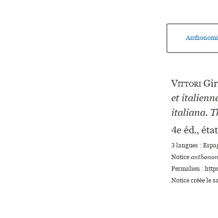
Anthonomi
Vittori
Gi
et italienn
italiana. T
4e éd., état
3 langues :
Espa
Notice
anthonom
Permalien : http
Notice créée le 