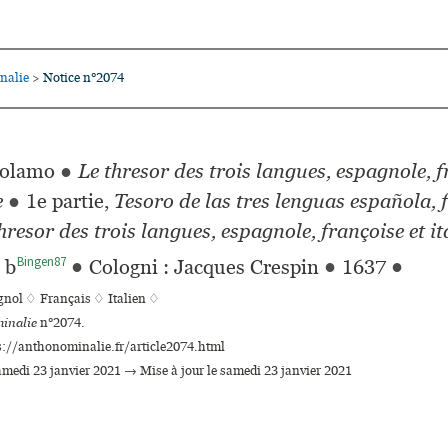
nalie
Notice n°2074
>
rolamo
●
Le thresor des trois langues, espagnole, f
e
●
1e partie,
Tesoro de las tres lenguas española, 
hresor des trois langues, espagnole, françoise et it
Bingen87
 b
●
Cologni : Jacques Crespin
●
1637
●
gnol ♢
Français ♢
Italien ♢
inalie
n°2074.
s://anthonominalie.fr/article2074.html
samedi 23 janvier 2021 → Mise à jour le samedi 23 janvier 2021