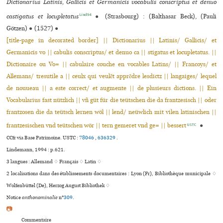
Dictionarius Latinis, Gallicis et Germanicis vocabulis conscriptus et denuo
Lind94
castigatus et locupletatus
●
(Strasbourg) : (Balthasar Beck), (Pauli
Götzen)
●
(1527)
●
[title-page in decorated border] || Dictionarius || Latinis/ Gallicis/ et
Germanicis vo || cabulis conscriptus/ et denuo ca || stigatus et locupletatus. ||
Dictionaire ou Vo= || cabulaire couche en vocables Latins/ || Francoys/ et
Allemans/ tresutile a || ceulx qui veulẽt apprẽdre lesdictz || langaiges/ lequel
de nouueau || a este correct/ et augmente || de plusieurs dictions. || Ein
Vocabularius fast nützlich || vñ güt für die teütschen die da frantzesisch || oder
frantzosen die da teütsch lernen wöl || lend/ neüwlich mit vilen latinischen ||
frantzesischen vnd teütschen wör || tern gemeret vnd ge= || bessert
●
USTC
CCfr via Base Patrimoine.
USTC :
78046
,
636329
.
Lindemann, 1994 : p.621.
3 langues :
Allemand ♢
Français ♢
Latin ♢
2 localisations dans des établissements documentaires : Lyon (Fr), Bibliothèque muni­ci­pale ♢
Wolfenbüttel (De), Herzog August Bibliothek ♢
Notice
anthonominalie
n°
309
.
📷
Commentaire