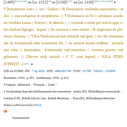
Beaulieux04
GW
USTC
BMaz/ISTC/Lind94
[1489]
ou [ca. 1522]
ou [1530]
ou [ca. 1530]
●
¶ Dictionarius Lati= || nis / Gallicis / & Germanicis voca­bu­lis cons­crip­tus / et
de= || nuo cas­ti­ga­tus et socu­ple­ta­tus. || ¶ Dictionaire ou Vo || cabu­laire couche
en voca­bles Latins / Frãcoys / & Alemãs / || tre­su­tile a ceulx qui veul et appr e­
dre les­dictz lãgai­ges : lequel || de nouueau a este cor­rect / & aug­mente de plu­
sieurs dic­tions. || ¶ Ein Vocabularius fast nútz­lich vnd guot || für die teut­schen
die da frant­ze­si­sch oder frant­zo­sen die || da teut­sch lernen wel­lend : new­lich
mit vilen || lati­ni­schen : frãt­ze­si­sche vnd teut­schen || wor­tern gemert vnd
gebes­sert. || [Device with ini­tials « C V »and legend « SOLA FIDES
SVFFICIT »]
●
USTC
CCfr via SUDOC. GW :
7 Sp.403a
.
ISTC :
id00183700
.
USTC :
55788
,
740451
,
155890
.
Beaulieux, 1904 : p.381 . Lindemann, 1994 : p.621.
3 langues :
Allemand ♢
Français ♢
Latin ♢
3 localisations dans des établissements documentaires : Autun (Fr), Bibliothèque muni­ci­pale ♢
London (UK), British Library (anc. British Museum) ♢ Paris (Fr), Bibliothèque Mazarine ♢
Notice
anthonominalie
n°
310
.
📷
Commentaire