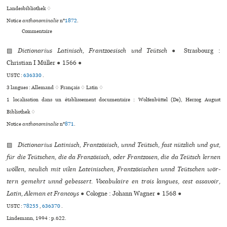
Landesbibliothek ♢
Notice
anthonominalie
n°
1872
.
Commentaire
▨
Dictionarius Latinisch, Frantzoesisch und Teütsch
●
Strasbourg :
Christian I Müller
●
1566
●
USTC :
636330
.
3 langues :
Allemand ♢
Français ♢
Latin ♢
1 localisation dans un établissement documentaire : Wolfenbüttel (De), Herzog August
Bibliothek ♢
Notice
anthonominalie
n°
871
.
▨
Dictionarius Latinisch, Frantzösisch, unnd Teütsch, fast nütz­lich und gut,
für die Teütschen, die da Französisch, oder Frantzosen, die da Teütsch lernen
wöllen, neu­lich mit vilen Lateinischen, Frantzösischen unnd Teütschen wör­
tern gemehrt unnd gebes­sert. Vocabulaire en trois lan­gues, cest assa­voir,
Latin, Aleman et Francoys
●
Cologne : Johann Wagner
●
1568
●
USTC :
78255
,
636370
.
Lindemann, 1994 : p.622.