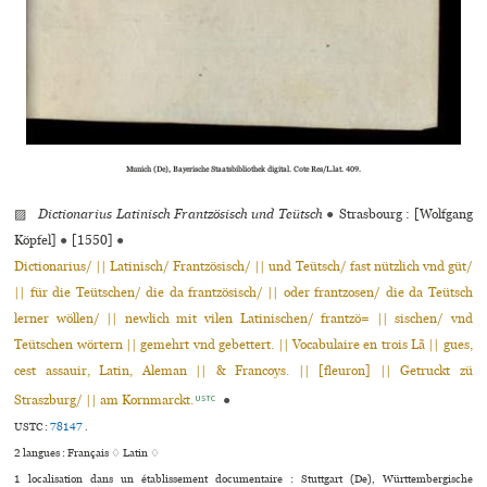
Munich (De), Bayerische Staatsbibliothek digi­tal. Cote Res/L.lat. 409.
▨
Dictionarius Latinisch Frantzösisch und Teütsch
●
Strasbourg : [Wolfgang
Köpfel]
●
[1550]
●
Dictionarius/ || Latinisch/ Frantzösisch/ || und Teütsch/ fast nützlich vnd güt/
|| für die Teütschen/ die da frantzösisch/ || oder frantzosen/ die da Teütsch
lerner wöllen/ || newlich mit vilen Latinischen/ frantzö= || sischen/ vnd
Teütschen wörtern || gemehrt vnd gebettert. || Vocabulaire en trois Lã || gues,
cest assauir, Latin, Aleman || & Francoys. || [fleuron] || Getruckt zü
Straszburg/ || am Kornmarckt.
●
USTC
USTC :
78147
.
2 langues :
Français ♢
Latin ♢
1 localisation dans un établissement documentaire : Stuttgart (De), Württembergische