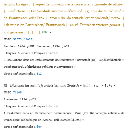
lesdictz lãgaiges : || lequel de nouueau a este correct/ et augmente de plusie=
|| urs dictions. || Ein Vocabularius fast nützlich vnd || güt für die teutschen die
da Frantzesisch oder Frã= || tzosen die da teutsch lernen wöllendt/ new= ||
lich mit vilen Latinischen/ Frantzesisch || en vñ Teutschen wörtern gemert ||
vnd gebessert. || . || . . ||
●
USTC
USTC :
52573
,
636331
.
Beaulieux, 1904 : p.381 . Lindemann, 1994 : p.621.
3 langues :
Allemand ♢
Français ♢
Latin ♢
2 localisations dans des établissements documentaires : Darmstadt (De), Landesbibliothek ♢
Strasbourg (Fr), Bibliothèque publi­que et uni­ver­si­taire ♢
Notice
anthonominalie
n°
312
.
▨
Dictionarius latinis frantzösisch und Teutsch
●
[s.l.] : [s.n.]
●
1543
●
USTC :
78108
.
Lindemann, 1994 : p.621.
3 langues :
Allemand ♢
Français ♢
Latin ♢
1 localisation dans un établissement documentaire : Paris (Fr), Bibliothèque nationale de
France (BnF, Bibliothèque de l’Arsenal, Coll. Rothschild, etc.) ♢
Notice
anthonominalie
n°
869
.