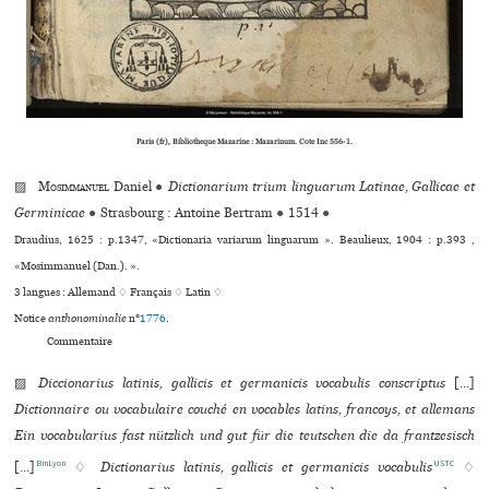
Paris (fr), Bibliotheque Mazarine : Mazarinum. Cote Inc 556-1.
▨
Mosimmanuel
Daniel
●
Dictionarium trium linguarum Latinae, Gallicae et
Germinicae
●
Strasbourg : Antoine Bertram
●
1514
●
Draudius, 1625 : p.1347, «Dictionaria varia­rum lin­gua­rum ». Beaulieux, 1904 : p.393 ,
«Mosimmanuel (Dan.). ».
3 langues :
Allemand ♢
Français ♢
Latin ♢
Notice
anthonominalie
n°
1776
.
Commentaire
▨
Diccionarius latinis, gallicis et germanicis vocabulis conscriptus
[...]
Dictionnaire ou vocabulaire couché en vocables latins, francoys, et allemans
Ein vocabularius fast nützlich und gut für die teutschen die da frantzesisch
BmLyon
USTC
[...]
♢
Dictionarius latinis, gallicis et germanicis vocabulis
♢