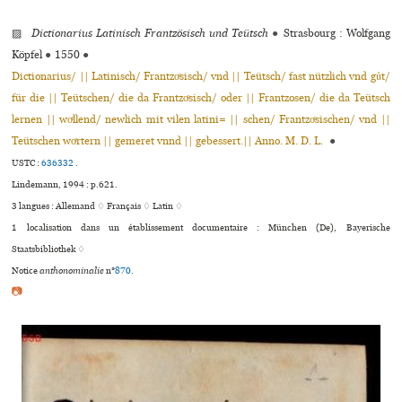
▨
Dictionarius Latinisch Frantzösisch und Teütsch
●
Strasbourg : Wolfgang
Köpfel
●
1550
●
Dictionarius/ || Latinisch/ Frantzoͤsisch/ vnd || Teütsch/ fast nützlich vnd gůt/
für die || Teütschen/ die da Frantzoͤsisch/ oder || Frantzosen/ die da Teütsch
lernen || woͤllend/ newlich mit vilen latini= || schen/ Frantzoͤsischen/ vnd ||
Teütschen woͤrtern || gemeret vnnd || gebessert.|| Anno. M. D. L.
●
USTC :
636332
.
Lindemann, 1994 : p.621.
3 langues :
Allemand ♢
Français ♢
Latin ♢
1 localisation dans un établissement documentaire : München (De), Bayerische
Staatsbibliothek ♢
Notice
anthonominalie
n°
870
.
📷