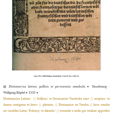
Lyon (Fr), Bibliothèque municipale. Cote SJ Inc c 032,12.
▨
Dictionarius latinis, gallicis et germanicis vocabulis
●
Strasbourg :
Wolfgang Köpfel
●
1535
●
Dictionarius Latinis : || Gallicis/ et Germanicis Vocabulis con= || scriptus/ et
denuo castigatus et locu= || pletatus. || Dictionaire ou Vocabu || laire couche
en vocables Latin/ Frãcoys/ et Alemãs/ || tresutile a ceulx qui veulent apprẽdre