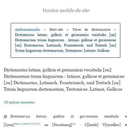
Anthonominalie
>
Mots-clés
>
Titres de dictionnaires
>
Dictionarius latinis, gallicis et germanicis vocabulis [ou]
Dictionarium trium linguarum : latinae, gallicae et germinicae
[ou] Dictionarius, Latinisch, Frantzösisch, und Teütsch [ou]
Trium linguarum dictionarium, Teutonicae, Latinae, Gallicae
Dictionarius latinis, gallicis et germanicis vocabulis [ou]
Dictionarium trium linguarum : latinae, gallicae et germinicae
[ou] Dictionarius, Latinisch, Frantzösisch, und Teütsch [ou]
Trium linguarum dictionarium, Teutonicae, Latinae, Gallicae
28 notices associées
▨
Dictionarius latinis, gallicis et germanicis vocabulis
●
BMaz/Lind94/ISTC/USTC
GW
[Lyon]
ou [Strasbourg]
: C[laude] V[eycellier]
●