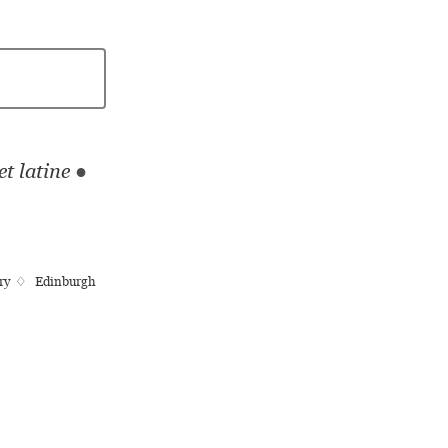
t latine
●
rary ♢ Edinburgh