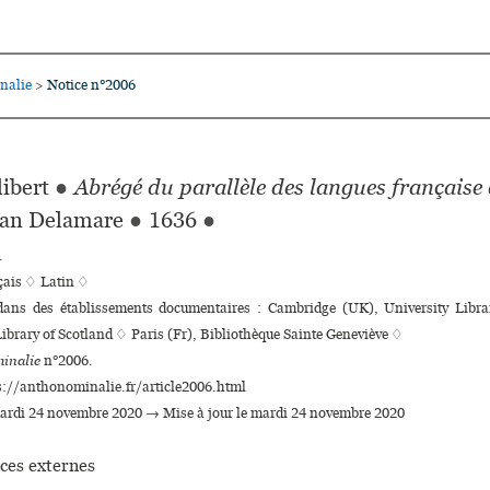
nalie
Notice n°2006
>
libert
●
Abrégé du parallèle des langues française e
ean Delamare
●
1636
●
.
çais ♢
Latin ♢
 dans des établissements documentaires : Cambridge (UK), University Lib
ibrary of Scotland ♢ Paris (Fr), Bibliothèque Sainte Geneviève ♢
inalie
n°2006.
s://anthonominalie.fr/article2006.html
mardi 24 novembre 2020 → Mise à jour le mardi 24 novembre 2020
ces externes