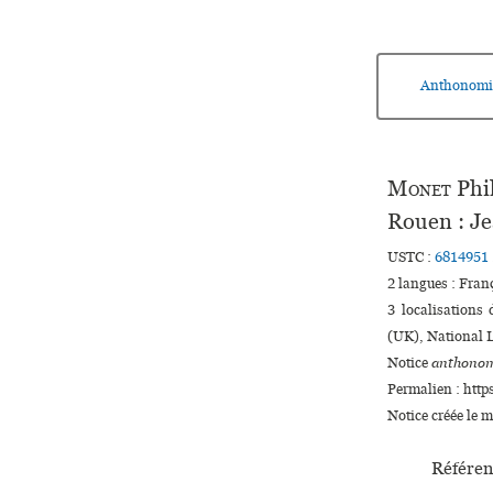
Anthonomi
Monet
Phi
Rouen : J
USTC :
6814951
2 langues :
Fran
3 localisations
(UK), National L
Notice
anthonom
Permalien : http
Notice créée le 
Référen